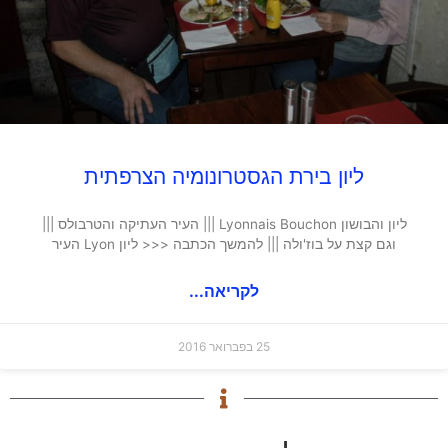
ליון בירת הגסטרונומיה הצרפתית
ליון והבושון Lyonnais Bouchon ||| העיר העתיקה והטרבולס |||
וגם קצת על בוז'ולה ||| להמשך הכתבה <<< ליון Lyon העיר
לקריאה...
25 בפברואר 2016