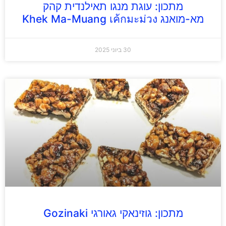
מתכון: עוגת מנגו תאילנדית קהק
מא-מואנג Khek Ma-Muang เค้กมะม่วง
30 ביוני 2025
מתכון: גוזינאקי גאורגי Gozinaki