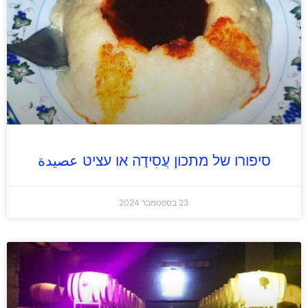
סיפורו של מתכון עֲסִידָה או עציט عصيدة
23 בספטמבר 2024