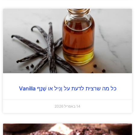
כל מה שרצית לדעת על וָנִיל או שֶׁנֶף Vanilla
14 באפריל 2026