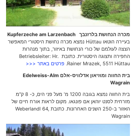
מכרה הנחושת בלרזנבך
Kupferzeche am Larzenbach
בעיירה הוטאו Hüttau נמצא מכרה נחושת היסטורי המאפשר
הצצה לעולמם של כורי הנחושת באיזור, בתוך מנהרות
החפירה ותצוגה היסטורית. כתובת Betriebsleiter: Hr.
Rainer Mrazek, 5511 Hüttau.
פרטים באתר <<<
בית החווה ומוזיאון אדלוויס-אלם
Edelweiss-Alm
Wagrain
בית החווה נמצא בגובה 1200 מ' מעל פני הים, כ- 8 ק"מ
מזרחית לסנט יוהאן אם פונגאו. מקום לראות אורח חיים של
האזור ב-250 השנים האחרונות. כתובת Weberlandl 64,
Wagrain