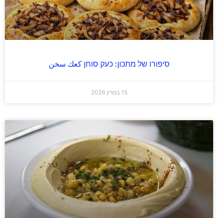
סיפורו של מתכון: כעק סוחן كعك سخن
15 במרץ 2026