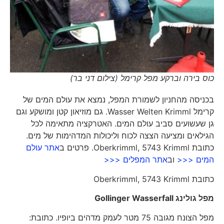
כוס בירה וברקע מפל קרימל (צילום דני בר)
בכניסה מהחניון לשמורת המפל, נמצא את עולם המים של
קרימל Wasser Welten Krimml. גם מוזיאון קטן ומושקע וגם
גן שעשועים סביב עולם המים. האטרקציה מתאימה לכל
הגילאים ומציעה הצצה לכוח וליכולות המדהימות של מים.
כתובת Oberkrimml, 5743 Krimml. פרטים ב
אתר עולם
המים <<<
וב
אתר המפלים <<<
כתובת Oberkrimml, 5743 Krimml
מפל גולינג
Gollinger Wasserfall
מפל הצונח מגובה 75 מטר לעמק מדהים ביופיו. כתובת: