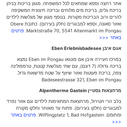
אתר רחצה וספא שמתאים לכל המשפחה. מגוון בריכות בניהן
בריכת גלים, בריכת מים מלוחים ובריכה חיצונית המשקיפה
להרים ורוב הבריכות מקורות. בנוסף מגוון של מגלשות לילדים
ואזור סאונה, וספא למבוגרים (חלק בעירום). כתובת Obere
Marktstraße 70, 5541 Altenmarkt im Pongau.
פרטים
באתר <<<
אגם איבן
Eben Erlebnisbadesee
במרכז העיירה איבן אם פונגאו Eben im Pongau נמצא
בריכה גדולה (7 דונם), עם שתי מגלשות קטנות, טרמפולינה
צפה, בריכת פעוטות ואזור שיזוף על שטח מדשאות גדול.
Badeseestrasse 321, Eben im Pongau
מרחצאות גסטיין
Alpentherme Gastein
בלב הרי הטירול, מרחצאות המתאימות לילדים וגם אזור נפרד
למבוגרים (חלקו בעירום). פתוח עד מאוחר וחלקו מקורה
ומחומם. Wilflingplatz 1, Bad Hofgastein.
פרטים באתר
<<<