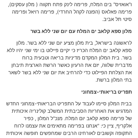
ו"אואזיס" בים המלח, פרימה לינק פתח תקווה ( מלון עסקים),
פרימה פאלאס (הפונה לקהל החרדי), פרימה רויאל ופרימה
סיטי תל אביב.
מלון ספא קלאב ים המלח עם יום שני ללא בשר
לראשונה בישראל, בית מלון מציע יום שני ללא בשר. מלון
ספא קלאב ים המלח הכריז כי יקיים פיילוט בו ימי שני יהיו ללא
בשר. בית המלון המקדם מדיניות בריאה וטבעית ברוח
מדברית שלווה, יזם את הרעיון כאשר הרשת הארצית תיבחן
את הצלחת הפיילוט כדי להרחיב את יום שני ללא בשר לשאר
בתי המלון ברשת.
תפריט בריאותי-צמחוני
בבית המלון סיימו לעבוד על התפריט הבריאותי-צמחוני החדש
המדגיש את האחריות הסביבתית המשלב קולינריה איכותית
של פרימה ספא קלאב יום המלח. מנכ"ל המלון , כפיר
אלקריף, ציין כי: "אנחנו בפרימה מתאימים את עצמנו לרוח
התקופה וקשובים לאורחינו הרבים שמחפשים חופשה איכותית