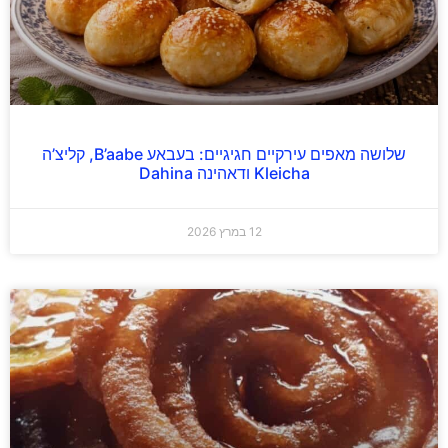
שלושה מאפים עירקיים חגיגיים: בעבאע B’aabe, קליצ’ה
Kleicha ודאהינה Dahina
12 במרץ 2026