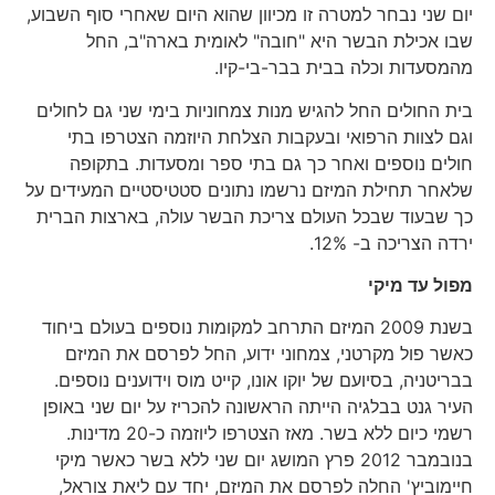
יום שני נבחר למטרה זו מכיוון שהוא היום שאחרי סוף השבוע,
שבו אכילת הבשר היא "חובה" לאומית בארה"ב, החל
מהמסעדות וכלה בבית בבר-בי-קיו.
בית החולים החל להגיש מנות צמחוניות בימי שני גם לחולים
וגם לצוות הרפואי ובעקבות הצלחת היוזמה הצטרפו בתי
חולים נוספים ואחר כך גם בתי ספר ומסעדות. בתקופה
שלאחר תחילת המיזם נרשמו נתונים סטטיסטיים המעידים על
כך שבעוד שבכל העולם צריכת הבשר עולה, בארצות הברית
ירדה הצריכה ב- 12%.
מפול עד מיקי
בשנת 2009 המיזם התרחב למקומות נוספים בעולם ביחוד
כאשר פול מקרטני, צמחוני ידוע, החל לפרסם את המיזם
בבריטניה, בסיועם של יוקו אונו, קייט מוס וידוענים נוספים.
העיר גנט בבלגיה הייתה הראשונה להכריז על יום שני באופן
רשמי כיום ללא בשר. מאז הצטרפו ליוזמה כ-20 מדינות.
בנובמבר 2012 פרץ המושג יום שני ללא בשר כאשר מיקי
חיימוביץ' החלה לפרסם את המיזם, יחד עם ליאת צוראל,