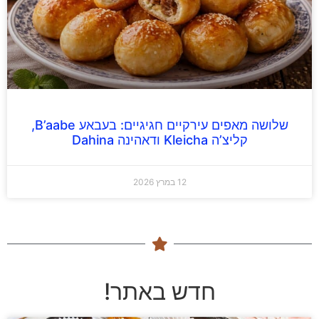
שלושה מאפים עירקיים חגיגיים: בעבאע B’aabe,
קליצ’ה Kleicha ודאהינה Dahina
12 במרץ 2026
חדש באתר!