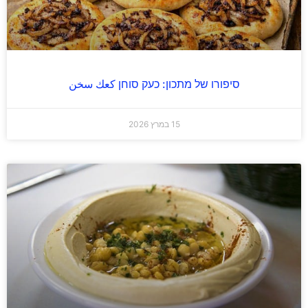
סיפורו של מתכון: כעק סוחן كعك سخن
15 במרץ 2026