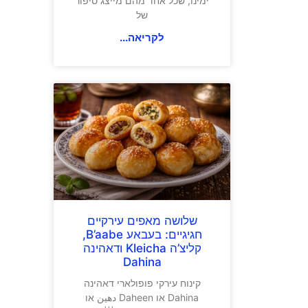
ימינו, שכל אחד מהם מייצג סיפור
של
לקריאה...
שלושה מאפים עירקיים
חגיגיים: בעבאע B’aabe,
קליצ’ה Kleicha ודאהינה
Dahina
קינוח עירקי פופולארי דאהינה
Dahina או Daheen دهين או