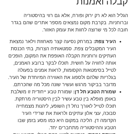
קבלה ואמנות
הגליל הוא לא רק ירוק ופורח, אלא גם רווי בהיסטוריה
וברוחניות. בקרבת מקום נמצאים מספר אתרים שהם בגדר
חובה לכל מי שרוצה לחוות את עומק האזור.
העיר צפת:
במרחק נסיעה קצר מאחוזת וילאר נמצאת
העיר המקובלים צפת. סמטאותיה הצרות, בתי הכנסת
העתיקים ורוחניות הקבלה האופפת את המקום, הופכים
אותה לחוויה על חושית. תוכלו לבקר ברובע האמנים,
לטייל בסימטאות הקסומות, לראות אמנים בפעולה
בגלריות שלהם ולספוג את האווירה המיוחדת של העיר.
מדובר בביקור מרגש ועשיר שונה מכל מה שהכרתם.
שמורת הטבע תל דן:
שמורת טבע ייחודית זו משלבת
באופן מופלא בין טבע עשיר לבין היסטוריה מרתקת.
תוכלו לטייל לאורך נחל דן השופע, ליהנות מצמחייה
סבוכה, עצי אלון עתיקים ולראות את שרידי העיר
הקדומה דן. הליכה במקום היא כמו מסע בזמן שבו
הטבע וההיסטוריה מתחברים יחד.