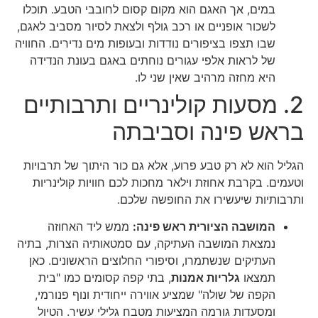
במים, אך האגם הוא מקום קסום לחובבי הטבע. תוכלו
לשכור אופניים או רכב גולף ולצאת לסיור מסביב לאגם,
שבו תצפו בציפורים נודדות ובעופות מים נדירים. החוויה
של לראות אלפי עגורים נוחתים באגם בעונת הנדידה
היא מחזה מרהיב שאין שני לו.
2. מסעות קולינריים ותרבותיים
בראש פינה וסביבתה
הגליל הוא לא רק טבע פרוע, אלא גם כור היתוך של תרבויות
וטעמים. בקרבת אחוזת וילאר מחכות לכם חוויות קולינריות
ותרבותיות שיעשירו את החופשה שלכם.
המושבה הציורית ראש פינה:
ממש ליד האחוזה
נמצאת המושבה העתיקה, עם סמטאותיה הצרות, בתיה
העתיקים שנשתמרו, וסיפורי החלוצים הראשונים. כאן
תמצאו
גלריות אמנות
, בתי קפה קסומים כמו "בית
הקפה של שולה" שמציע אווירה ייחודית ונוף פנורמי,
ומסעדות גורמה המציעות מטבח גלילי עשיר. הטיול