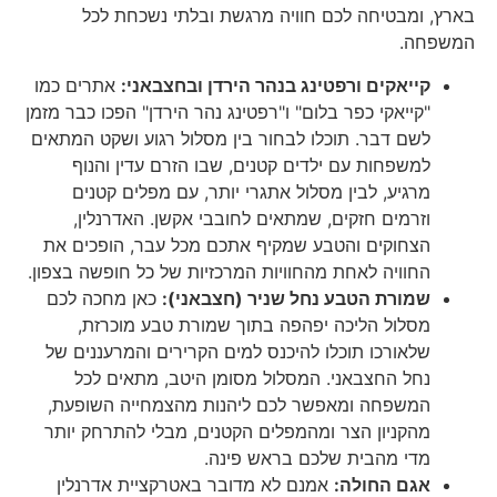
בארץ, ומבטיחה לכם חוויה מרגשת ובלתי נשכחת לכל
המשפחה.
קייאקים ורפטינג בנהר הירדן ובחצבאני:
אתרים כמו
"קייאקי כפר בלום" ו"רפטינג נהר הירדן" הפכו כבר מזמן
לשם דבר. תוכלו לבחור בין מסלול רגוע ושקט המתאים
למשפחות עם ילדים קטנים, שבו הזרם עדין והנוף
מרגיע, לבין מסלול אתגרי יותר, עם מפלים קטנים
וזרמים חזקים, שמתאים לחובבי אקשן. האדרנלין,
הצחוקים והטבע שמקיף אתכם מכל עבר, הופכים את
החוויה לאחת מהחוויות המרכזיות של כל חופשה בצפון.
שמורת הטבע נחל שניר (חצבאני):
כאן מחכה לכם
מסלול הליכה יפהפה בתוך שמורת טבע מוכרזת,
שלאורכו תוכלו להיכנס למים הקרירים והמרעננים של
נחל החצבאני. המסלול מסומן היטב, מתאים לכל
המשפחה ומאפשר לכם ליהנות מהצמחייה השופעת,
מהקניון הצר ומהמפלים הקטנים, מבלי להתרחק יותר
מדי מהבית שלכם בראש פינה.
אגם החולה:
אמנם לא מדובר באטרקציית אדרנלין