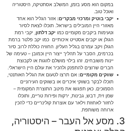
במקום הוא מסע בזמן, המשלב אסתטיקה, היסטוריה
ואוכל טוב.
יקבי בוטיק ומרכזי מבקרים:
אזור הגליל הוא אחד
מאזורי היין המובילים בישראל. תוכלו לצאת לסיור
וטעימות ביקבים מקומיים כמו
יקב דלתון
, יקבי רמת
הגולן או יקבים אסטייט איכותיים כמו יקב פלטר ברמת
הגולן ויקב עמרם בגליל העליון. החוויה כוללת לרוב סיור
בכרמים, הסבר על תהליך ייצור היין וכמובן – טעימה של
יינות משובחים. זהו בילוי מושלם לזוגות או לקבוצת
חברים שרוצים להתפנק ולהכיר את עולם היין הישראלי.
שווקים מקומיים:
אם תרצו לטעום את הגליל האותנטי,
תוכלו לבקר בשווקי איכרים או בשווקים העירוניים
הסמוכים. כאן תפגשו את מיטב התוצרת המקומית –
שמן זית, דבש, גבינות, ירקות ופירות טריים, ותוכלו
לחזור לאחוזת וילאר עם אוצרות קולינריים כדי להכין
ארוחה משותפת.
3. מסע אל העבר – היסטוריה,