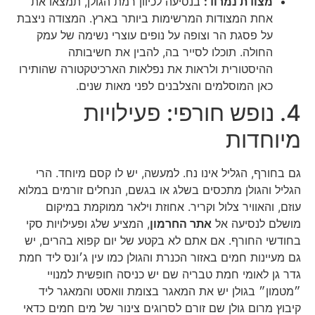
מצודת נמרוד:
בנסיעה לכיוון רמת הגולן, תמצאו את
אחת המצודות המרשימות ביותר בארץ. המצודה ניצבת
על פסגת הר וצופה על נופים עוצרי נשימה של עמק
החולה. תוכלו לסייר בה, להבין את חשיבותה
ההיסטורית ולראות את נפלאות הארכיטקטורה שהותירו
כאן המוסלמים והצלבנים לפני מאות שנים.
4. נופש חורפי: פעילויות
מיוחדות
גם בחורף, הגליל אינו נח. למעשה, יש לו קסם מיוחד. הרי
הגליל והגולן מתכסים בשלג או בגשם, הנחלים זורמים במלוא
עוזם, והאוויר צלול וקריר. אחוזת וילאר ממוקמת במיקום
מושלם לנסיעה אל
אתר החרמון
, המציע שלג ופעילויות סקי
בחודשי החורף. אם אתם לא בקטע של יום קפוא בהרים, יש
גם מעיינות חמים באזור הכנרת והגולן כמו עין ג׳ונס ליד חמת
גדר גן לאומי חמת טבריה שם יש כניסה חופשית למנויי
״מטמון״ בגולן יש את המאגר בצומת וואסט והמאגר ליד
קיבוץ מרום גולן שם זורם לסרוגים צינור של מים חמים כדאי