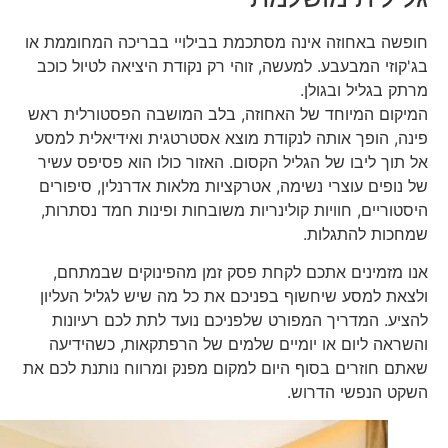
חופשה באחוזה אינה מסתכמת בבילויי בבריכה המחוממת או
בג'קוזי המבעבע. למעשה, זוהי רק נקודת היציאה לטיול כוכב
מרתק בגליל ובגולן.
המיקום המיוחד של האחוזה, בלב המושבה הפסטורלית ראש
פינה, הופך אותה לנקודת מוצא אסטרטגית ואידיאלית למסע
אל תוך ליבו של הגליל הקסום. האזור כולו הוא פסיפס עשיר
של נופים עוצרי נשימה, אטרקציות מלאות אדרנלין, סיפורים
היסטוריים, חוויות קולינריות משובחות ופינות חמד נסתרות,
שמחכות להתגלות.
אנו מזמינים אתכם לקחת פסק זמן מהפינוקים שבמתחם,
ולצאת למסע שיחשוף בפניכם את כל מה שיש לגליל העליון
להציע. המדריך המפורט שלפניכם נועד לתת לכם רעיונות
והשראה ליום או יומיים שלמים של הרפתקאות, כשהידיעה
שאתם חוזרים בסוף היום למקום מפנק ומרווח נותנת לכם את
השקט הנפשי הדרוש.