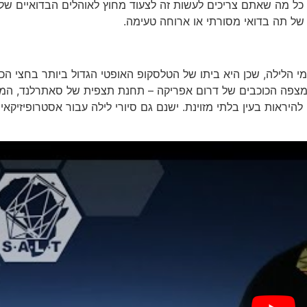
כל מה שאתם צריכים לעשות זה לצעוד מחוץ לאוהלים הבדואיים של
ס של תה בדואי מסורתי או ארוחה טעימה.
תבוננות בשמי הלילה, שכן היא ביתו של הטלסקופ האופטי הגדול ביותר בחצי הכ
 הגדול בדרום אפריקה (SALT), ממוקם במצפה הכוכבים של דרום אפריקה – תחנת תצפית של סאתרלנד
להיראות בעין בלתי מזוינת. ישנם גם סיורי לילה עבור אסטרופיזיקאי