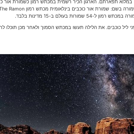
 במלוא תפארתם. הארגון הכיר רשמית במכתש רמון כשמורת אור כו
בינלאומיתInternational Dark Sky Park ובכך הוכרזה השמורה בשם: שמורת אור כוכבים בינלאומית מכתש רמון Ramon
 ליל כוכבים. את הלילה תעשו במכתש הסמוך ולאחר מכן תוכלו לחז