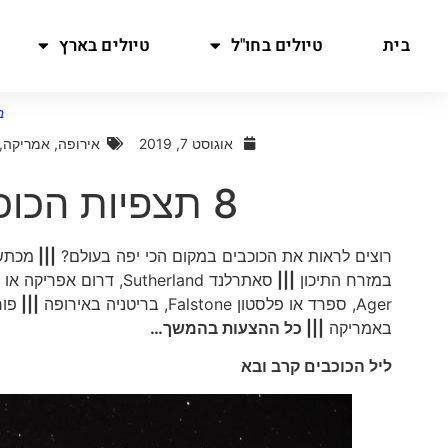
בית
טיולים בחו"ל
טיולים בארץ
ב
אוגוסט 7, 2019
אירופה
,
אמריקה
,
8 תצפיות הכוכבים הטובות בעולם?
רוצים לראות את הכוכבים במקום הכי יפה בעולם?
|||
מכתש 
במזרח התיכון
|||
סאתרלנד Sutherland, דרום אפריקה או קונאברברן Coonabarabran, אוסטרליה
Ager, ספרד או פלסטון Falstone, בריטניה באירופה
|||
באמריקה
||| כל ההצעות בהמשך…
ליל הכוכבים קרב ובא