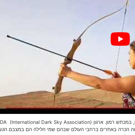
אחת משמורות אור כוכבים ברחבי העולם נמצאת כאן אצלנו, במכתש רמון. ארגון IDA (International Dark Sky Association
ווה הכרה באתרים ברחבי העולם שבהם שמי הלילה הם במצבם הטבע