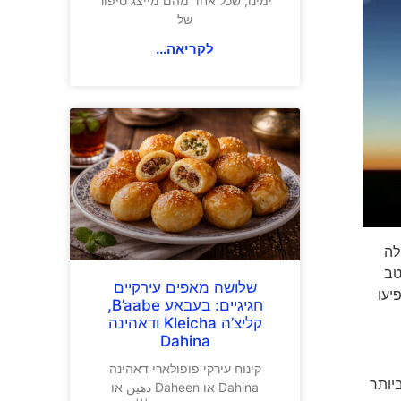
ימינו, שכל אחד מהם מייצג סיפור
של
לקריאה...
ילה
טב
שלושה מאפים עירקיים
יעו
חגיגיים: בעבאע B’aabe,
קליצ’ה Kleicha ודאהינה
Dahina
קינוח עירקי פופולארי דאהינה
ביותר
Dahina או Daheen دهين או