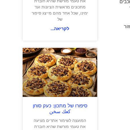
את טעמי מורשת שהיא חוברת
כבים
מתכונים מראשית הציונות ועד
The 
ימינו, שכל אחד מהם מייצג סיפור
של
ור
לקריאה...
סיפורו של מתכון: כעק סוחן
كعك سخن
המועצה לשימור אתרים מציעה
את טעמי מורשת שהיא חוברת