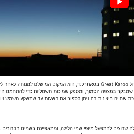
השוכן בקארו הגדול Great Karoo בסאתרלנד, הוא המקום המושלם למנוחה לאחר ל
י שמבקר במצפה הסמוך, ומספק שמיכות חשמליות כדי להתחמם הי
ת שחייה חיצונית בה ניתן לספור את השעות עד שתשקע השמש ויופ
עד האידיאלי עבור אלה שרוצים להתפעל מיופי שמי הלילה, ומתאפיינת בשמים הברורים 