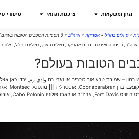
מזון ומשקאות
צרכנות ופנאי
סיפורי טיו
ית
»
טיולים בחו"ל
»
אמריקה
»
ארה''ב
»
8 תצפיות הכוכבים הטובות בעולם?
ארה''ב
,
בריטניה ואירלנד
,
דרום אמריקה
,
טיולים בארץ
,
טיולים בחו"ל
,
מלונות,
רמון – שמורת טבע אור כוכבים או ואדי רם وادي رم, ירדן כאן אצלנ
|||
מונטסק Montsec, א
פורט דייוויס Fort Davis, ארה"ב או קאבו פולו