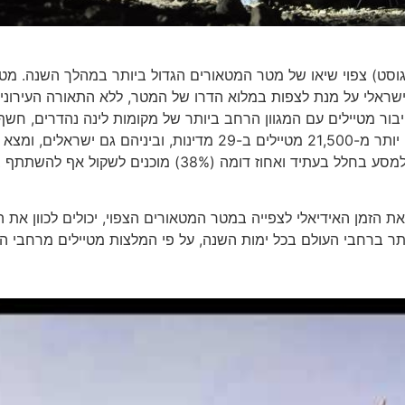
הקרוב ובעיקר בלילה שבין שני לשלישי (12-13 באוגוסט) צפוי שיאו של מטר המטאורים הגדול ביותר במהלך השנה. 
ישראלי על מנת לצפות במלוא הדרו של המטר, ללא התאורה העירוני
Bo, המובילה העולמית בחיבור מטיילים עם המגוון הרחב ביותר של מקומות לינה נהדרים, חש
כמה מטיילים גלובליים נרגשים מהקרבה לחלל. המחקר בחן יותר מ-21,500 מטיילים ב-29 מדינות, וביניהם גם ישראלים, ו
40% מהמטיילים ברחבי העולם נרגשים מהאפשרות לצאת למסע בחלל בעתיד ואחוז דומה (38%) מוכנים לשק
 הזמן האידיאלי לצפייה במטר המטאורים הצפוי, יכולים לכוון את ה
ר ברחבי העולם בכל ימות השנה, על פי המלצות מטיילים מרחבי הע