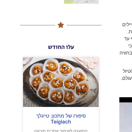
מטיילים
ת.
ף עד
מצא כי
עלו החודש
ול אף להשתתף בחוויה
טיול
ולם.
סיפורו של מתכון: טייגלך
Teiglach
המועצה לשימור אתרים מציעה