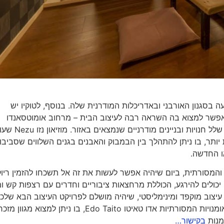
ועה בסגנון האורבני ובאדריכלות המודרנית שלה. בנוסף, לטוקיו יש
 שאפשר למצוא בה השראה רבה לעיצוב הבית – מרחוב אומוטסאנדו
Omotesandō שעוצב על ידי אדריכל זוכה פרס פוליצר, ו
 עיצובית מסורתית יותר, בו ניתן להתהלך בין הבמבוק והאבנים בגנים השלווים שסביבו.
ו החדשה.
 והמסורתית, ביום שיהיה אפשר לעשות את זה אל תשכחו להזמין ריוק
ולים להירגע, הכוללת מרחצאות ציבוריים וחדרים עם רצפות קש ומ
עיצוב מוקפד ומינימליסטי, שיהיה מושלם לפרויקט העיצוב הבא שלכ
הריוקן נמצא במיקום מרכזי, במרחק הליכה קצרה ממרכז האומנויות המסורתיות אדו טאיטו Edo Taito, בו ניתן למצוא מ
בקישור…