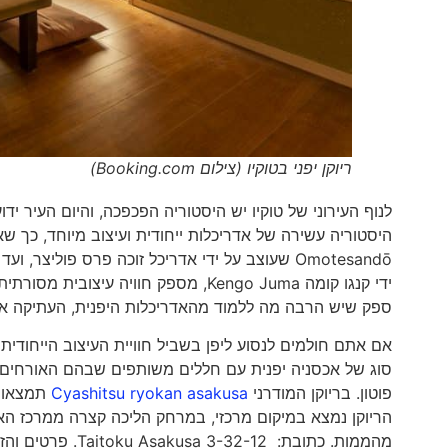
ריוקן יפני בטוקיו (צילום Booking.com)
לנוף העירוני של טוקיו יש היסטוריה הפכפכה, והיום העיר יד
היסטוריה עשירה של אדריכלות ייחודית ועיצוב מיוחד, כך
ידי קנגו קומה Kengo Juma, מספק חוויה
ספק שיש הרבה מה ללמוד מהאדריכלות היפנית, העתיקה א
אם אתם חולמים לנסוע ליפן בשביל חוויית העיצוב הייחודית
סוג של אכסניה יפנית עם חללים משותפים שבהם האורחים יכ
פוטון. בריוקן המודרני
Cyashitsu ryokan asakusa
תמצאו 
מהממות. כתובת: Taitoku Asakusa 3-32-12. פרטים והזמנות