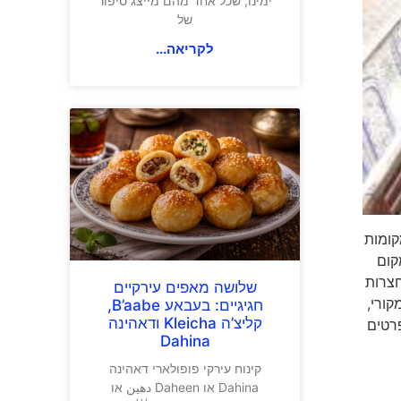
ימינו, שכל אחד מהם מייצג סיפור
של
לקריאה...
קומות
קום
צמודים, שתי חצרות
שלושה מאפים עירקיים
ן המקורי,
חגיגיים: בעבאע B’aabe,
קליצ’ה Kleicha ודאהינה
ים שתקבלו ממנו הרבה השראה. כתובת: N°14 Zkak El Bghel, Quettanine, Fes El Bali. פרטים
Dahina
קינוח עירקי פופולארי דאהינה
Dahina או Daheen دهين או