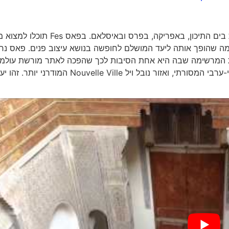
הסגנון העיצובי המרוקאי משלב בין סגנונות מתרבויות שונות בים התיכון, באפריקה, בפרס ובאיס
ם, מה שהופך אותה ליעד המושלם לחופשה בנושא עיצוב פנים. פאס נ
כלות המרשימה שבה היא אחת הסיבות לכך שהפכה לאתר מורשת עולמי
בשנת 1981. זו עיר שמחולקת לשניים: מרכז העיר האיסלאמי-ערבי המסורתי, ואזור נובל ויל Nouvelle Ville המודרני יותר. 