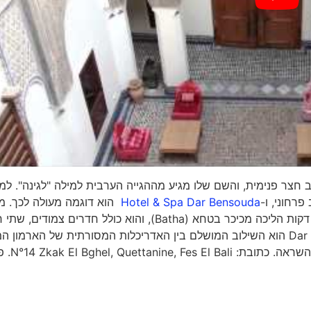
ב חצר פנימית, והשם שלו מגיע מההגייה הערבית למילה "לגינה". למ
רחוני, ו-
Hotel & Spa Dar Bensouda
הוא דוגמה מעולה לכך. מ
האירוח הזה ממוקם באזור 'מדינה' שבפאס, במרחק של 15 דקות הליכה מכיכר בטחא (Batha), והוא כולל חדרים 
מדהימות ובריכת שחייה. העיצוב של החדרים ב-Dar Bensouda הוא השילוב המושלם בין האדריכלות המסורתית של הארמו
ובין הנוחות המודרנית –אנחנו בטוח