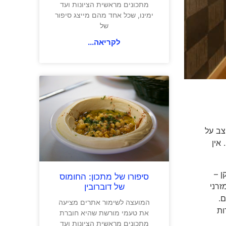
מתכונים מראשית הציונות ועד
ימינו, שכל אחד מהם מייצג סיפור
של
לקריאה...
עד שלל חנויות ובניינים מודרניים שנמצאים באזור. מוזיאון נזו Nezu שעוצב על
 אין
ן –
סיפורו של מתכון: החומוס
זרני
של דוברובין
ם.
המועצה לשימור אתרים מציעה
גוון מזכרות
את טעמי מורשת שהיא חוברת
מתכונים מראשית הציונות ועד