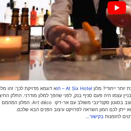
יותר ייחודי? מלון
At Six Hotel – הו
א דוגמא מדויקת לכך: זהו מלו
ן עצמו היה פעם סניף בנק, לפני שהפך למלון מודרני. החלק החיצו
מעוצב בסגנון הברוטליזם New Brutalism, ופנים המלון מעוצב בסגנון סקנדינבי משולב עם אר-דקו  déco
ק שהוא ייתן לכם המון השראה לפרויקט עיצוב הפנים הבא שלכם
בקישור…