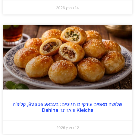
14 במרץ 2026
שלושה מאפים עירקיים חגיגיים: בעבאע B’aabe, קליצ’ה
Kleicha ודאהינה Dahina
12 במרץ 2026