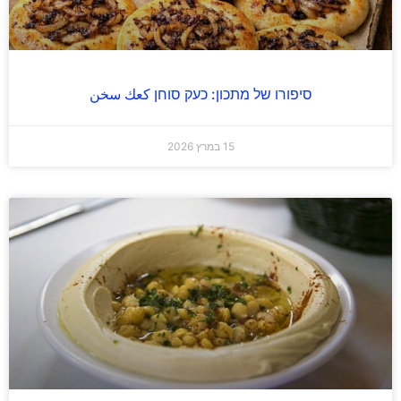
סיפורו של מתכון: כעק סוחן كعك سخن
15 במרץ 2026