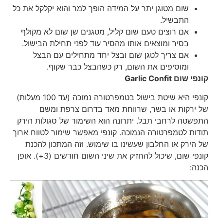
שום מטוגן יתר על המידה הופך למר והוא יקלקל את כל
התבשיל.
אם רוצים טעם שום קליל, מטגנים שן שום לא מקולף
בסיר ומוצאים אותו מהסיר עוד לפני תחילת הבישול.
אם צריך לטגן שום ובצל יחד מתחילים עם הבצל
ומוסיפים את השום, רק כשהבצל כבר שקוף.
קונפי שום
Garlic Confit
קונפי היא שיטת בישול בטמפרטורה נמוכה (עד 100 מעלות)
של ירקות או בשר, שרווחת מאד בדרום צרפת ומשם
התפשטה לרחבי תבל. יתרונה הוא השימור של סגולות הירק
תודות לטמפרטורה הנמוכה. קונפי מאפשר שימור לטווח ארוך
של הירק או החלבון שעשינו בו שימוש. וזה המתכון להכנת
קונפי שום, שיכול להחזיק את שיני השום חודשים (3+). אופן
הכנה: