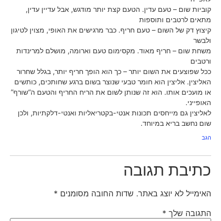
קוביות שום – טעם עדין. הטעם קצת יותר מודגש, אבל עדיין עדין,
מתאים לרטבים ותוספות
קיצוץ דק של השום – טעם חריף. כבר מרגישים את האופי, מצוין לטיגון
ולבשר
משחת שום – חריף מאוד. מקסימום טעם וארומה, מושלם למרינדות
ורטבים
ככל שפוצעים את השום יותר – כך הוא הופך חריף יותר, בגלל שחרור
האליצין. אליצין הוא חומר טבעי שנוצר בשום ברגע שחותכים, כותשים
או מועכים אותו. הוא זה שנותן לשום את הריח החריף והטעם ה“שורף”
האופייני.
לאליצין גם מייחסים תכונות אנטי-בקטריאליות ואנטי-דלקתיות, ולכן
שום נחשב בריא במיוחד.
הגב
כתיבת תגובה
האימייל לא יוצג באתר.
שדות החובה מסומנים
*
התגובה שלך
*