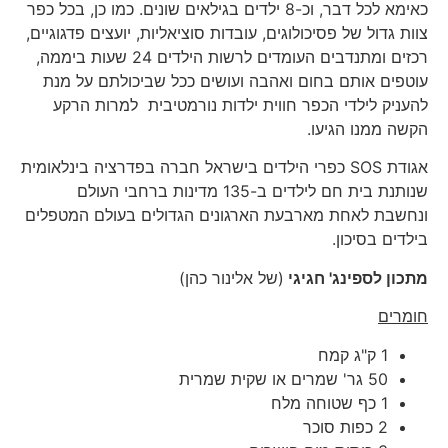
כאימא לכל דבר, וכ-8 ילדים בגילאים שונים. כמו כן, בכל כפר
צוות גדול של פסיכולוגים, עובדות סוציאליות, יועצים פדגוגיים,
רכזים ומתנדבים העומדים לרשות הילדים 24 שעות ביממה,
עוטפים אותם בחום ואהבה ועושים ככל שביכולתם על מנת
להעניק לילדי הכפר חווית ילדות נורמטיבית למרות הרקע
הקשה ממנו הגיעו.
אגודת SOS כפרי הילדים בישראל חברה בפדרציה בינלאומית
שנותנת בית חם לילדים ב-135 מדינות ברחבי העולם
ונחשבת לאחת מארבעת הארגונים הגדולים בעולם המטפלים
בילדים בסיכון.
מתכון לספינג' חגיגי
(של אלינור כהן)
חומרים
1 ק"ג קמח
50 גר' שמרים או שקית שמרית
1 כף שטוחה מלח
2 כפות סוכר