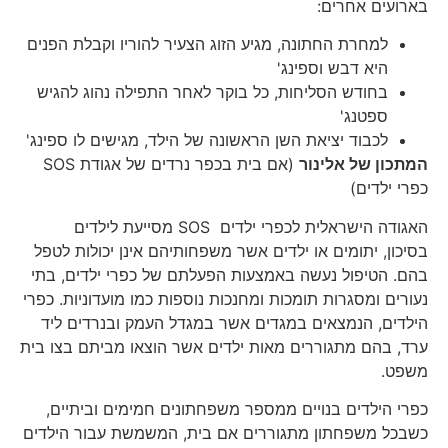
בארועים אחרים:
למחרת החתונה, מגיע הזוג הצעיר להוריו וקבלת הפנים
היא דבש וספינג'
בחודש הסליחות, כל בוקר לאחר התפילה נהוג להגיש
ספטנג'
לכבוד יציאת השן הראשונה של הילד, מגישים לו ספינג'
המתכון של אלינור
(אם בית בכפר נרדים של אגודת SOS
כפרי ילדים)
האגודה הישראלית לכפרי ילדים SOS מסייעת לילדים
בסיכון, יתומים או ילדים אשר משפחותיהם אינן יכולות לטפל
בהם. הטיפול נעשה באמצעות הפעלתם של כפרי ילדים, בתי
נעורים ומסגרות תומכות ומחנכות נוספות כמו מועדוניות. כפרי
הילדים, הנמצאים במגדים אשר במגדל העמק ובנרדים ליד
ערד, בהם מתגוררים מאות ילדים אשר הוצאו מביתם בצו בית
משפט.
כפרי הילדים בנויים ממספר משפחתונים חמימים וביתיים,
כשבכל משפחתון מתגוררים אם בית, המשמשת עבור הילדים