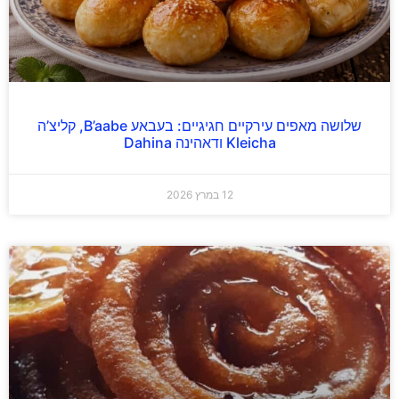
שלושה מאפים עירקיים חגיגיים: בעבאע B’aabe, קליצ’ה
Kleicha ודאהינה Dahina
12 במרץ 2026