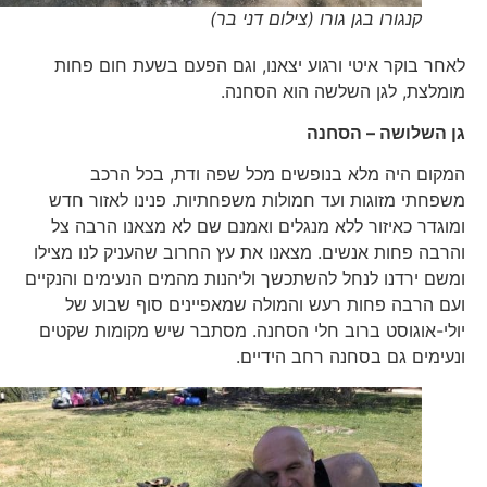
קנגורו בגן גורו (צילום דני בר)
לאחר בוקר איטי ורגוע יצאנו, וגם הפעם בשעת חום פחות
מומלצת, לגן השלשה הוא הסחנה.
גן השלושה – הסחנה
המקום היה מלא בנופשים מכל שפה ודת, בכל הרכב
משפחתי מזוגות ועד חמולות משפחתיות. פנינו לאזור חדש
ומוגדר כאיזור ללא מנגלים ואמנם שם לא מצאנו הרבה צל
והרבה פחות אנשים. מצאנו את עץ החרוב שהעניק לנו מצילו
ומשם ירדנו לנחל להשתכשך וליהנות מהמים הנעימים והנקיים
ועם הרבה פחות רעש והמולה שמאפיינים סוף שבוע של
יולי-אוגוסט ברוב חלי הסחנה. מסתבר שיש מקומות שקטים
ונעימים גם בסחנה רחב הידיים.