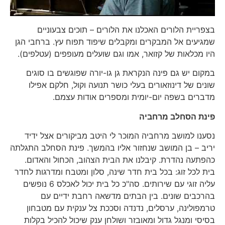
בצפריית הלורים האכלנו את הלורים – תוכים צבעוניים
שמגיעים אל המבקרים ומקבלים שיפוד תפוח עץ. ברחבי הגן
היו מכלאות של קזואר, אמו וגם שועלים מעופפים (עטלפים).
במקום יש גם פינה הנקראת גן גו-יורה שפוגשים בו סוגים
שונים של דינוזאורים בעלי כושר תנועה וקול, חלקם אפילו
מדברים בשפה יום-יומית ומספרים אודות עצמם.
פינת הסחלב מרחביה
נסענו למושב מרחביה המוכר לי היטב מביקורים אצל ידיד
יריב – בן המושב שנחזור אליו בהמשך. פינת הסחלב התגלתה
כהפתעה נהדרת. קיבלנו את הבית הצהוב, הכחול והאדום.
בית לכל זוג: בכל בית חדר שינה, סלון ומטבח ומדרגות לחדר
עליה זוגי עם שירותים. סה"כ כל בית יכול לאכלס 6 נופשים
בהרכבים שונים. בין הבתים מדשאה רחבת ידיים עם
טרמפולינה, ערסלים, נדנדה וסככת צל ענקית עם מטבחון
בסיסי ומנגל גדול ומאובזר ושולחן ענק שיכול להכיל בקלות