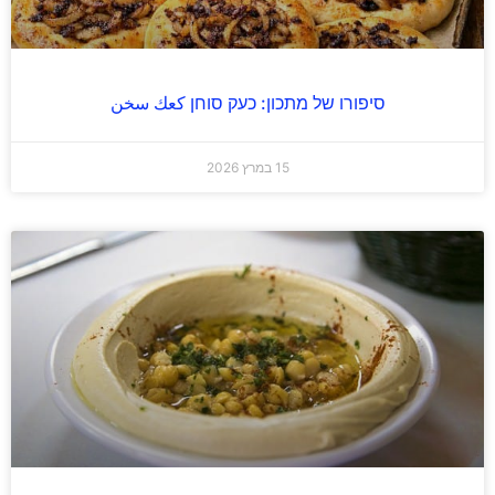
סיפורו של מתכון: כעק סוחן كعك سخن
15 במרץ 2026