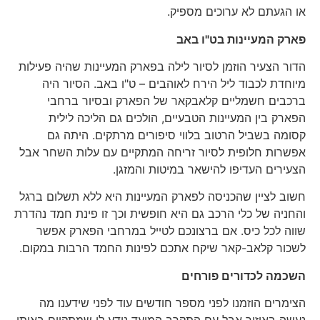
או הגעתם לא ערוכים מספיק.
פארק המעיינות בט"ו באב
הדור הצעיר הוזמן לסיור לילה בפארק המעיינות שהיה פעילות
מיוחדת לכבוד ליל הירח לאוהבים – ט"ו באב. הסיור היה
ברכבים חשמליים קלאבקאר של הפארק ובסיור ברחבי
הפארק בין המעיינות הטבעיים, הולכים גם הליכה לילית
קסומה בשביל הרטוב בלווי סיפורים מרתקים. היתה גם
אפשרות חלופית לסיור זריחה המתקיים עם עלות השחר אבל
הצעירים העדיפו להישאר במיטות והמזגן.
חשוב לציין שהכניסה לפארק המעיינות היא ללא תשלום ברגל
והחניה של כלי הרכב גם היא חופשית וכך זו פינת חמד נהדרת
שווה לכל כיס. אם ברצונכם לטייל במרחבי הפארק אפשר
לשכור קלאב-קאר שיקח אתכם לפינות החמד הרבות במקום.
השכמה לכדורים פורחים
הצימרים הוזמנו לפני מספר חודשים עוד לפני שידענו מה