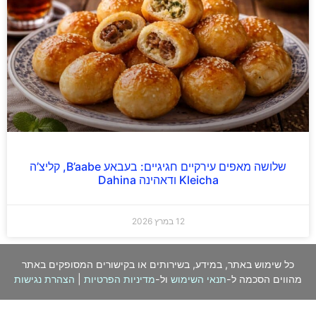
שלושה מאפים עירקיים חגיגיים: בעבאע B’aabe, קליצ’ה
Kleicha ודאהינה Dahina
12 במרץ 2026
כל שימוש באתר, במידע, בשירותים או בקישורים המסופקים באתר
מהווים הסכמה ל-
תנאי השימוש
ול-
מדיניות הפרטיות
|
הצהרת נגישות