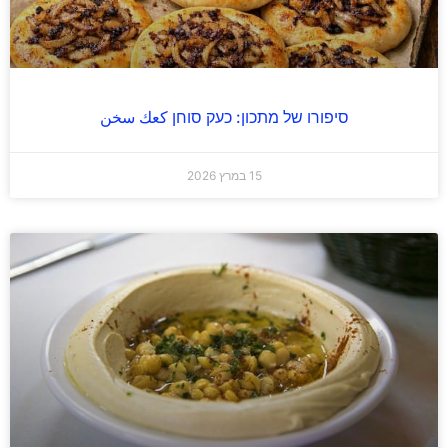
סיפורו של מתכון: כעק סוחן كعك سخن
15 במרץ 2026