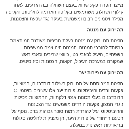
מייצר הפרח פקע שהוא בעצם השחלה ובה הזרעים. לאחר
קילוף השחלה, משתמשים בקליפה האדומה לחליטות. הקליפה
מכילה ויטמינים רבים ומשמשת בעיקר נגד שפעת והצטננות.
תה ירוק עם מנטה
חליטת תה ירוק עם מנטה בעלת חריפות מעודנת המותאמת
במיוחד לחובבי המנטה. המנטה הינו צמח ממשפחת
השפתיים, היעיל לכאבי בטן, כיווצי שרירים וכאבי ראש
שמקורם במערכת העיכול, הקאות, הצטננות וסינוסיטיס.
תה ירוק עם פירות יער
חליטה המבוססת על תה ירוק בשילוב דובדבנים, חמוציות,
פקעות ורדים והיביסקוס. פירות יער אלו עשירים בויטמין C,
הדובדבנים בעלי תכונות אנטי דלקתיות, החמוציות מכילות
נוגדי חמצון, פקעות הורדים משמשים נגד הצטננות
וההיביסקוס יעיל להורדת רמות סוכר גבוהות בדם. נוסף על
הטעם הייחודי של פירות היער, הן מעניקות לחליטה סגולות
בריאותיות ראשונות במעלה.