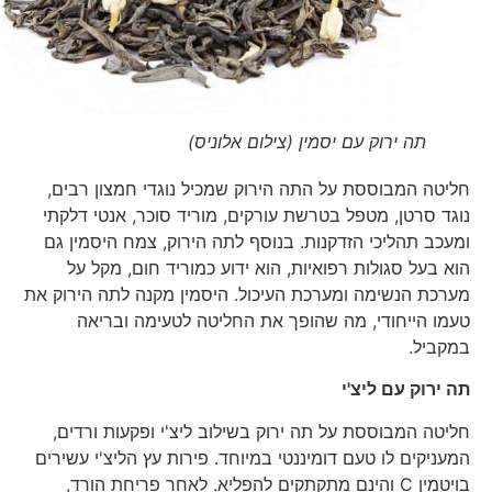
תה ירוק עם יסמין (צילום אלוניס)
חליטה המבוססת על התה הירוק שמכיל נוגדי חמצון רבים,
נוגד סרטן, מטפל בטרשת עורקים, מוריד סוכר, אנטי דלקתי
ומעכב תהליכי הזדקנות. בנוסף לתה הירוק, צמח היסמין גם
הוא בעל סגולות רפואיות, הוא ידוע כמוריד חום, מקל על
מערכת הנשימה ומערכת העיכול. היסמין מקנה לתה הירוק את
טעמו הייחודי, מה שהופך את החליטה לטעימה ובריאה
במקביל.
תה ירוק עם ליצ'י
חליטה המבוססת על תה ירוק בשילוב ליצ'י ופקעות ורדים,
המעניקים לו טעם דומיננטי במיוחד. פירות עץ הליצ'י עשירים
בויטמין C והינם מתקתקים להפליא. לאחר פריחת הורד,