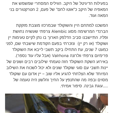
בפעילות הדיגיטל של היקב. הוויליס המסחרי שמשמש את
המאפיה של היקב כ"אוטו לחם" של פעם, 2 הטרקטורים בני
המאה ועוד.
המשכנו למתחם היין והשוקולד שבמרכזו מוצבת מזקקת
הברנדי המרשימה מסוג Alembic צרפתי שעשויה נחושת
ופליז. התיישבנו סביב הדלפק הארוך בו נתן לקיים טעימות יין
ושוקולד (או רק יין) ונזכרתי בפעם הקודמת שישבתי שם, לפני
כמעט 7 שנים, עת התחילו ביקב תשבי לייבא את השוקולד
פרימיום צרפתי וולרונה Valrhona (אבל עליו עוד נספר).
באירוע השקת השוקולד הזה טעמתי שילובים רבים ושונים של
יינות תשבי עם סוגי שוקולד שונים ולא יכול לשכוח את השילוב
המיוחד שלא הצלחתי להגיע אליו שוב – יין אדום עם שוקולד
מסוים ובפה מה שהתנפץ על החיך והלשון היה טעמה של
…..עוגת גבינה. סיפור אמיתי.