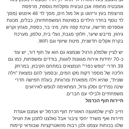
אמבטיה מחופה אבן טבעית ומקלחת נוספת, מרפסת
מרוצפת בעץ וריהוט גן אל מול הים, מסך לד 46 אינטש (מסך
לד נוסף בחדר הילדים בסוויטות המשפחתיות), כבלים, מכונת
אספרסו חדישה, ערכת קפה ותה, מיני בר, כספת, מגהץ וקרש
גיהוץ, מייבש שיער, חלוקי מגבת, נעלי בית, טלפון, מערכת
בקרת אקלים חדשנית, מיטת שיזוף וגם WiFi.
יש לציין שלמלון הרגיל שנמצא גם הוא על חוף דור, יש עוד
כ-70 יחידות אירוח מגוונות לזוגות, בודדים ומשפחות, כמו גם
39 חדרי "נופש כפרי" הנמצאים במתחם הקיבוץ, במרחק
הליכה של מספר דקות מקו המים, ובסמוך להם נמצאת "וילה
שונית", שהיא וילה מפוארת ומרווחת, בעלת חמישה חדרי
שינה נפרדים וסלון גדול, המתאימה לנופש לאירועים
משפחתיים ולבילוי עם חברים.
תיירות חוף הכרמל
חייב לציין שלמועצה האזורית חוף הכרמל יש אמנם אגודת
תיירות ואף משרד יחסי ציבור אבל נאלצנו לתכנן את הטיול
שלנו בכוחות עצמנו ולכן רבות מהאטרקציות שבוודאי קיימות