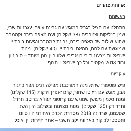
ארוחת צהרים
ראשונות
התחלנו עם חציל בגריל המוגש עם גבינת עיזים, עגבניות שרי,
שמן בזיליקום וצנוברים (38 שקלים) ועם מאפה בירה וקממבר
שהוא שילוב של מאפה בירה, גבינת קממבר ונגיעות ריבת יין
שמוגשת עם לחם, חמאה וריבת יין (40 שקלים). מנות
ישראליות מרעננות ביום אביבי שלוו ביין צונן מיוחד – סוביניון
ורוד 2018 מקסים וכל כך ישראלי- חצוף.
עיקריות
פיש פוטפורי שהיא מנה המורכבת מפילה דניס אפוי בתנור
אבן, מוגש עם ריזוטו שחור, קרם זעפרן וירקות (145 שקלים)
ומנת סלמון מעושן שמוגש עם קרוטוני תפו"א ברוטב חרדל
ותרד דק (125 שקלים). מנות מצוינות ובשילוב היין השני
שטעמנו, שרדונה 2018 מסדרת הכרם היחידני היו סיום
פנטסטי לביקור באחוזת יקב תשבי – אתר תיירות יין ואוכל.