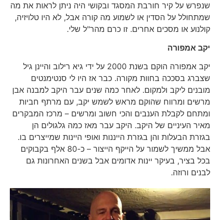
שנפרש על קיר חורבת המסגד ובקושי היה ניתן לראות את מה
שמתחולל על הסדין או לשמוע מה קורה אבל, לא היו טלויזיה,
קולנוע או מסכים אחרים. ­­­זו כרם מהר"ל שלי.
יקב אמפורה
יקב אמפורה הוקם בשנת 2000 על ידי גיא רילוב והיינן גיל
שצברג בסככה בחוות מקורה. כבר אז היו לי סנטימנטים
מובנים ליקב ולמקום. לאחר כמה שנים עבר היקב למבנה אבן
מרשים ומרווח שהוקם מראש לשמש יקב, עם מרתף חביות
ומתחם לקבלת הענבים והכי חשוב ומרשים – מרכז המבקרים
מאיר העיניים של היקב. היקב עבר מאז כמה גלגולים הן
בגזרת הבעלות והן בגזרת הייננות ואופי היינות שמייצרים בו.
אבל ממשיך לשמור על הייקף הייצור – כ-80 אלף בקבוקים
בכל בציר, בעיקר יינות אדומים אבל בשנים האחרונות גם
לבנים ורוזה.