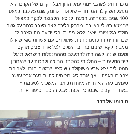
מוכר וידוע לאוהבי יינות עמק הרון אבל הקרם של הקרם הוא
מפעל השוקולד המיוחד – שוקולד וולרונה, שנמצא כבר כמעט
100 שנים בכפר זה. הצעתי לנוסעי הקבוצה לבקר במפעל
שנמצא בשולי העיירה, מרחק הליכה קצר מעבר לנהר על גשר
הולכי רגל ציורי. יצאנו ללא ציפיות ובלי ידיעה מה מצפה לנו
שם וזו היתה הפתעה: חנות שוקולדים עם עשרות סוגי שוקולד
ממטעי קקאו שונים ברחבי העולם ולכל אחד צבע, מרקם
וטעם שונה. קשה היה להתעלם מההתנפלות הישראלית על
קיר הטעימות – החלטתי להסתנן החוצה ולחכות עד שאחרון
המטיילים יצא שבע משוקולד (יש לציין שמשם חזרנו לארוחת
צהרים באניה – אף אחד לא יכול היה להיות רעב אבל עושר
טעמים כזה הוא חוויה מיוחדת). אני המשכתי לטעימת יין
באחד היקבים שבמרכז הכפר, אבל זה כבר סיפור אחר.
סיכומו של דבר