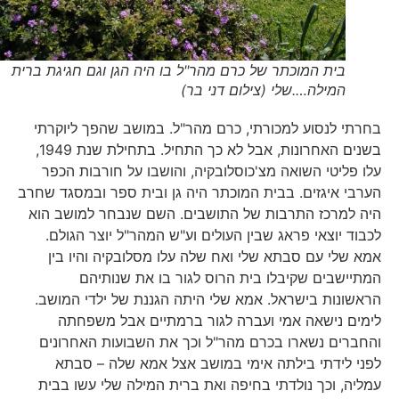
בית המוכתר של כרם מהר"ל בו היה הגן וגם חגיגת ברית
המילה….שלי (צילום דני בר)
בחרתי לנסוע למכורתי, כרם מהר"ל. במושב שהפך ליוקרתי
בשנים האחרונות, אבל לא כך התחיל. בתחילת שנת 1949,
עלו פליטי השואה מצ'כוסלובקיה, והושבו על חורבות הכפר
הערבי איגזים. בבית המוכתר היה גן ובית ספר ובמסגד שחרב
היה למרכז התרבות של התושבים. השם שנבחר למושב הוא
לכבוד יוצאי פראג שבין העולים וע"ש המהר"ל יוצר הגולם.
אמא שלי עם סבתא שלי ואח שלה עלו מסלובקיה והיו בין
המתיישבים שקיבלו בית הרוס לגור בו את שנותיהם
הראשונות בישראל. אמא שלי היתה הגננת של ילדי המושב.
לימים נישאה אמי ועברה לגור ברמתיים אבל משפחתה
והחברים נשארו בכרם מהר"ל וכך את השבועות האחרונים
לפני לידתי בילתה אימי במושב אצל אמא שלה – סבתא
עמליה, וכך נולדתי בחיפה ואת ברית המילה שלי עשו בבית