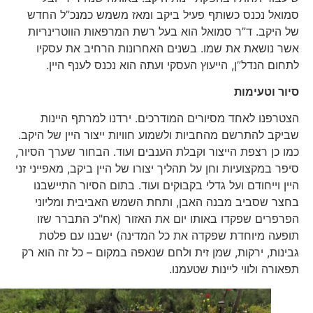
סמואל נכנס כשותף פעיל ביקב ומאז משמש כמנכ”ל החדש
של היקב. ד”ר סמואל הוא בעל רשת המרפאות הווטרינריות
אשר נושאת את שמו. בשנים האחרונות הרחיב את עסקיו
לתחום הנדל”ן, הייעוץ העסקי ועתה הוא נכנס לענף היין.
סיור וטעימות
הצטרפנו לאחד מסיורים המודרכים. ירדנו למרתף היינות
שביקב להתרשם מהחביות ולשמוע חוויות ייצור היין של היקב.
כמו כן רצפת הייצור וקבלת הענבים ועוד. הבחור שערך הסיור,
סיפר במקצועיות וחן על תהליך יצורו של היין ביקב, מאפייני זני
היין וייחודם ועל גדלי בקבוקים ועוד. בתום הסיור התיישבנו
בחצר שסביב מבנה האבן, ותחת השמש האביבית ומליוני
הפרפרים שפקדו באותו יום את האזור (אח"כ התברר שזו
תופעה מיוחדת שפקדה את כל המדינה) ישבנו עם פלטת
גבינות, ירקות, שמן זית ולחם שנאפה במקום – כל זה הוא רק
תפאורה ולווי ליינות שטעמנו.