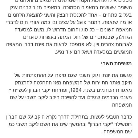
השונים שעושים במאפיה הסמוכה. במאפיה תנור לבנים ענק
בעל 2 פתחים – אחד להכנסת הבצק והשני להוצאת הלחמים
או מה שנאפה. התנור פועל על עצים ובו כמה אזורי חום לדברי
המאפה השונים – כל סוג והחום הדרוש לו. משם למסעדה
הגדולה, שבסתם יום של חול, המתה בעשרות סועדים
לארוחת צהרים ויין. לא פספסנו לראות את פינת דברי המאפה
המוגשים במסעדה ושאליהם עוד נגיע.
משפחת תשבי
פגשנו את יונתן וגולן תשבי שגם סיפרו על ההתפתחות של
היקב ואתר התיירות של המשפחה מאז ההחלטה להתנתק
מאגודת הכורמים בשנת 1984, ופתיחת יקבי הברון לעשיית יין
מענבי הכרמים שגידלו ועד להפיכת היקב ליקב תשבי על שם
המשפחה
כדבר הטבעי לעשות. בתחילת הדרך נקרא היקב על שם הברון
רוטשילד "יקבי הברון" ובהמשך שינו את השם ליקב תשבי כמו
שם המשפחה.