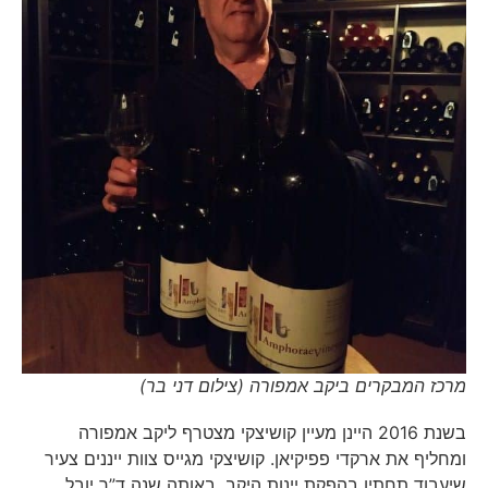
מרכז המבקרים ביקב אמפורה (צילום דני בר)
בשנת 2016 היינן מעיין קושיצקי מצטרף ליקב אמפורה
ומחליף את ארקדי פפיקיאן. קושיצקי מגייס צוות ייננים צעיר
שיעבוד תחתיו בהפקת יינות היקב. באותה שנה ד”ר יובל