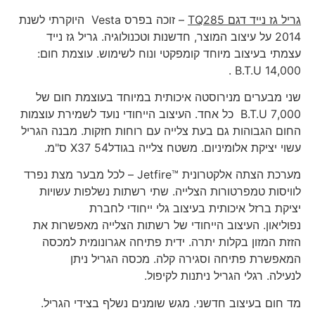
גריל גז נייד דגם
TQ285
– זוכה בפרס Vesta היוקרתי לשנת
2014 על עיצוב המוצר, חדשנות וטכנולוגיה. גריל גז נייד
עצמתי בעיצוב מיוחד קומפקטי ונוח לשימוש. עוצמת חום:
14,000 B.T.U .
שני מבערים מנירוסטה איכותית במיוחד בעוצמת חום של
7,000 B.T.U כל אחד. העיצוב הייחודי נועד לשמירת עוצמות
החום הגבוהות גם בעת צלייה עם רוחות חזקות. מבנה הגריל
עשוי יציקת אלומיניום. משטח צלייה בגודלX37 54 ס"מ.
מערכת הצתה אלקטרונית ™Jetfire – לכל מבער מצת נפרד
לוויסות טמפרטורות הצלייה. שתי רשתות נשלפות עשויות
יציקת ברזל איכותית בעיצוב גלי ייחודי לחברת
נפוליאון. העיצוב הייחודי של רשתות הצלייה מאפשרות את
הזזת המזון בקלות יתרה. ידית פתיחה אגרונומית למכסה
המאפשרת פתיחה וסגירה קלה. מכסה הגריל ניתן
לנעילה. רגלי הגריל ניתנות לקיפול.
מד חום בעיצוב חדשני. מגש שומנים נשלף בצידי הגריל.