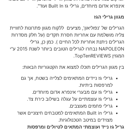
אינפרא אדום מיוחדים, גרילי גז Built In ועוד".
מגוון גרילי הגז
הגרילים של 'נפוליאון', מציעים ללקוח מגוון פתרונות לחוויית
צליה מושלמת עם אחריות חסרת תקדים (על חלק מסדרות
הגרילים ניתנת אחריות לכל החיים ). כמן כן, גרילי
NAPOLEON נבחרו לגרילים הטובים ביותר לשנת 2015 ע"י
המגזין TopTenREVIEWS.
בין מגוון הגרילים תוכלו למצוא את הקטגוריות הבאות:
גרילי גז ניידים המתאימים לצלייה בשטח, אך גם
למרפסות ביתיות.
גרילי גז עם מבערי אינפרא אדום מיוחדים.
גרילי גז עוצמתיים על עגלה בשילוב כירת צד.
גרילי פחמים מעוצבים.
גרילי Built in המתאימים למטבחים חיצוניים אשר
מצוידים במיטב הטכנולוגיות.
גריל גז נייד ועוצמתי המתאים לטיולים ומרפסות