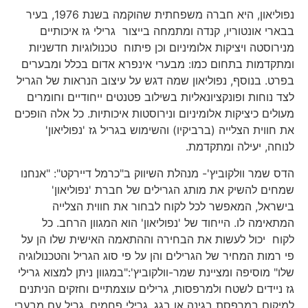
נפוליאון, היא חברה משפחתית שהוקמה בשנת 1976, בעיר
בבארי אונטוריו, קנדה ומתמחה בייצור גרילי גז איכותיים
מנירוסטה ויציקות אלומיניום וכן פיתוח טכנולוגיות חדשניות
ומתקדמות בתחום כמו: מבערי אינפרא אדום בכלל ומבערים
בפרט. בנוסף, נפוליאון שמה דגש על עיצוב הנראות של הגריל
לצד נוחות ופונקציונאליות בשילוב פטנטים ייחודיים וחומרים
מעולים כיציקות אלומיניום ונירוסטות איכותיות. כל אלה הופכים
את חווית הצלייה (ברביקיו) והשימוש בגריל גז 'נפוליאון'
לנוחה, יעילה ומתקדמת.
הדס שמר וולקוביץ'- מנהלת השיווק ב"כרמל דיירקט": "אנחנו
שמחים להשיק את מותג הגרילים של חברת 'נפוליאון'
בישראל, המאפשר לכל לקוח לבחור את חווית הצלייה
המתאימה לו. הייחוד של 'נפוליאון' הוא המגוון הרחב. כל
לקוח יכול לעשות את הבחירה וההתאמה האישית שלו הן על
פי רמות המחיר של הגרילים והן על פי סוג הגריל והטכנולוגיה
שלו" מוסיפה ומציינת שמר-וולקוביץ':"במגוון ניתן למצוא גרילי
גז ניידים לשטח ולמרפסות, גרילים עוצמתיים וחזקים הניתנים
למיקום במרפסת בגינה או בגג, גרילי פחמים, גריל עם מבערי