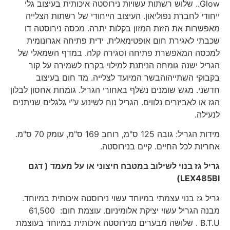
Glow.. שלוש רשתות עשויות נירוסטה איכותית בעיצוב גלי
ייחודי לחברת נפוליאון. העיצוב הייחודי של רשתות הצלייה
מאפשרות את הזזת המזון בקלות יתרה. מכסה נירוסטה דו
שכבתי לאגירת חום אופטימאלית. ידית פתיחה אגרונומית
למכסה המאפשרת פתיחה וסגירה קלה. במדף השמאלי של
הגריל ישנה גומחה הניתנת למילוי בקרח לשמירה על קור
בקבוקי השתייהוהבשר המיועד לצלייה. מד חום בעיצוב
חדשני. מגש שומנים נשלף באחורי הגריל. גומחת אחסון לבלון
הגז או לאביזרים נלווים. הגריל נוח לשינוע ע"י גלגלים שניתנים
לנעילה.
מידות הגריל: גובה 125 ס"מ, רוחב 169 ס"מ, עומק 70 ס"מ.
אחריות לכל החיים. קיים בנירוסטה.
גריל גז בנוי לשילוב במטבח חיצוני או על מעמד ( דגם
)
LEX485BI
גריל גז בנוי עצמתי במיוחד עשוי נירוסטה איכותית במיוחד.
מבנה הגריל עשוי יציקת אלומיניום. עוצמת חום: 61,500
B.T.U . שלושה מבערים מנירוסטה איכותית במיוחד בעוצמת