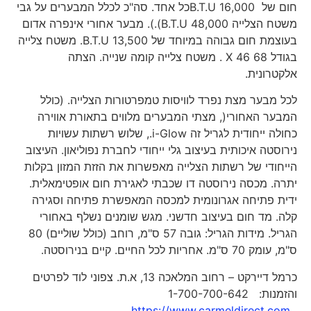
חום של 16,000 B.T.Uכל אחד. סה"כ לכלל המבערים על גבי
משטח הצלייה 48,000 B.T.U).). מבער אחורי אינפרה אדום
בעוצמת חום גבוהה במיוחד של 13,500 B.T.U. משטח צלייה
בגודל 68 X 46 . משטח צלייה קומה שנייה. הצתה
אלקטרונית.
לכל מבער מצת נפרד לוויסות טמפרטורות הצלייה. (כולל
המבער האחורי(, מצתי המבערים מלווים בתאורת אווירה
כחולה ייחודית לגריל זה i-Glow., שלוש רשתות עשויות
נירוסטה איכותית בעיצוב גלי ייחודי לחברת נפוליאון. העיצוב
הייחודי של רשתות הצלייה מאפשרות את הזזת המזון בקלות
יתרה. מכסה נירוסטה דו שכבתי לאגירת חום אופטימאלית.
ידית פתיחה אגרונומית למכסה המאפשרת פתיחה וסגירה
קלה. מד חום בעיצוב חדשני. מגש שומנים נשלף באחורי
הגריל. מידות הגריל: גובה 57 ס"מ, רוחב (כולל שוליים) 80
ס"מ, עומק 70 ס"מ. אחריות לכל החיים. קיים בנירוסטה.
כרמל דיירקט – רחוב המלאכה 13, א.ת. צפוני לוד לפרטים
והזמנות: 1-700-700-642
https://www.carmeldirect.com