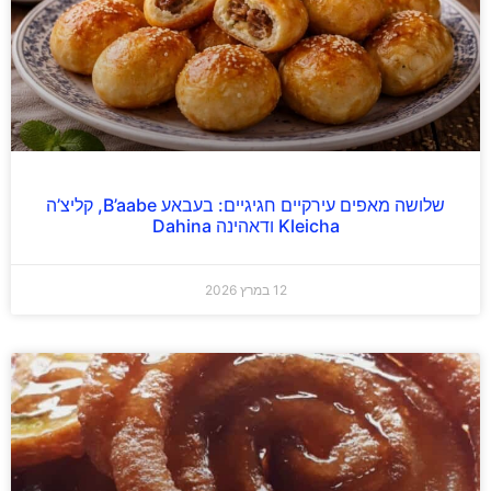
שלושה מאפים עירקיים חגיגיים: בעבאע B’aabe, קליצ’ה
Kleicha ודאהינה Dahina
12 במרץ 2026