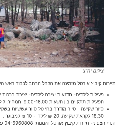
צילום יח"צ
תיירות קיבוץ אורטל מזמינה את הקהל הרחב לכבוד ראש השנה ( 14/9-15/9) להפעלות לכל המשפחה
פעילות לילדים- סדנאות יצירה לילדים- יצירת ברכו
הפעילות תתקיים בין השעות 9.00-16.00, המחיר: לילד 25 ₪ ו- 10 ₪ למבוגר.
סיור שקיעה- סיור מודרך בחי טל סיור עששיות בשקיע
18.30 לקראת שקיעה. 20 ₪ לילד ו- 10 ₪ למבוגר .
הנוף הצפוני- תיירות קיבוץ אורטל הזמנות: 04-6960808 פקס: 04-6960784 ואתר