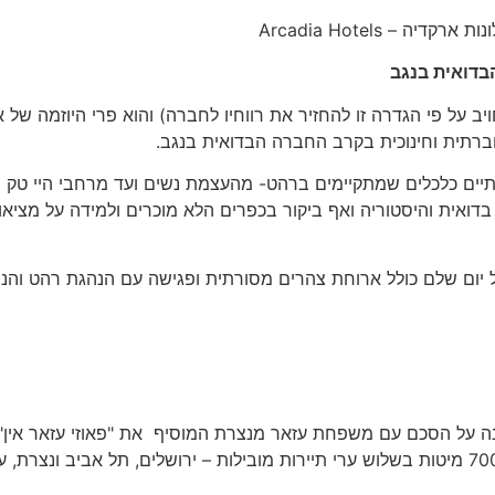
בדואית בנגב
ב על פי הגדרה זו להחזיר את רווחיו לחברה) והוא פרי היוזמה של א
חברתית וחינוכית בקרב החברה הבדואית בנגב.
ים כלכלים שמתקיימים ברהט- מהעצמת נשים ועד מרחבי היי טק ב
דואית והיסטוריה ואף ביקור בכפרים הלא מוכרים ולמידה על מציאו
ל יום שלם כולל ארוחת צהרים מסורתית ופגישה עם הנהגת רהט והנ
A חתמה לאחרונה על הסכם עם משפחת עזאר מנצרת המוסיף את "פאוזי עזאר אין"
לרשת. בכך תעמוד בקרוב מצבת המיטות של הרשת על כ-700 מיטות בשלוש ערי תיירות מובילות – ירושלים, תל אביב ונצ