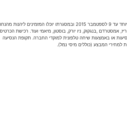
קבוצת התעופה אייר פראנס KLM יוצאת במבצע מחירים מיוחד עד 9 לספטמבר 2015 ובמסגרתו יוכלו המזמינים ליהנות מה
, אמסטרדם ,בנגקוק, ניו יורק, בוסטון, מיאמי ועוד. רכישת הכרטיסי
יעות או באמצעות שיחה טלפונית למוקדי החברה. תקופת הנסיעה
למחירי המבצע (כוללים מיסי נמל).