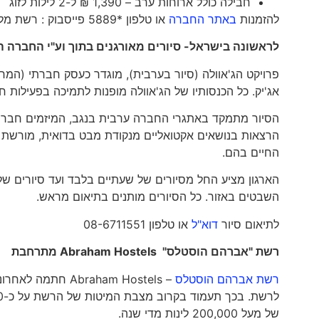
חבילה כולל ארוחות ערב – 1,390 ₪ ל-2 לילות לזוג
להזמנות
באתר החברה
או טלפון *5889 פייסבוק : רשת מלונות ארקדיה – Arcadia Hotels
לראשונה בישראל- סיורים מאורגנים בתוך וע"י החברה ה
פרויקט הג'אוולה (סיור בערבית), מוגדר כעסק חברתי (המחוי
אג'יק. כל הכנסותיו של הג'אוולה מופנות לתמיכה בפעילות 
הסיור מתמקד באתגרי החברה ערבית בנגב, המיזמים חברתי
הרצאות בנושאים אקטואליים מנקודת מבט בדואית, מורשת ב
החיים בהם.
הארגון מציע החל מסיורים של שעתיים בלבד ועד סיורים ש
השבטים באזור. כל הסיורים מותנים בתיאום מראש.
לתיאום סיור
דוא"ל
או טלפון 08-6711551
רשת "אברהם הוסטלס"
Abraham Hostels
מתרחבת
רשת אברהם הוסטלס
– braham Hostels
של מעל 200,000 לינות מדי שנה.