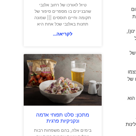
טיול לאורכו של רחוב אלנבי
קום
שהבניינים בו מספרים סיפור של
נת
תקומה וחיים תוססים ||| שמונה
תחנות באלנבי שכל אחת היא
ון),
לקריאה...
של
רס – Abraham Tours, לקח על עצמו
 של
הוא
מתכון: סלט תפוחי אדמה
ונקניקיות פרגית
הרשת הצעירה ממקם אותה בשלוש ערי תיירות המובילות – ירושלים, תל אביב ונצרת, עם צפי של מעל 200,000 לינות
בימים אלה, בהם משפחות רבות