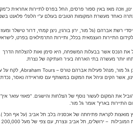
אוזי עזאר אין" נפתח בשנת 2005 ע"י מעוז ינון, וזכה מאז באין ספור פרסים, החל בפרס לתיירות אחראית כ"מ
יותר לאוכלוסייה המקומית" בשנת 2011 עד להכתרה כאחד מעשרת המקומות הטובים בעולם ע"י הלונלי פלאנט בש
י רשת אברהם (גל מור, ירון בורגין, ניצן קמחי, דרור טישלר ומעוז ינ
ידום התיירות העצמאית בכלל, ותיירות התרמילאים בפרט, לישראל
 את הנכס אשר בבעלות המשפחה, היא סימן ואות להצלחת הדרך 
פתחו יותר מעשרה בתי הארחה בעיר העתיקה של נצרת.
התרחבות הרשת הצריכה שינויים בשדרה הניהולית שלה ולכן גל מור, מנהל פעילות אברהם טו
ינון, אשר הקים וניהל את המקום במשותף עם סוראיידה נאסר, נכדתו
ביל את המקום לעשור נוסף של הצלחות והישגים. "פאוזי עזאר אין" 
 התיירות בארץ" אומר גל מור.
וץ מואצות לקראת פתיחתה של אכסניה בלב תל אביב (על אף הכל ).
מהלך זה של 