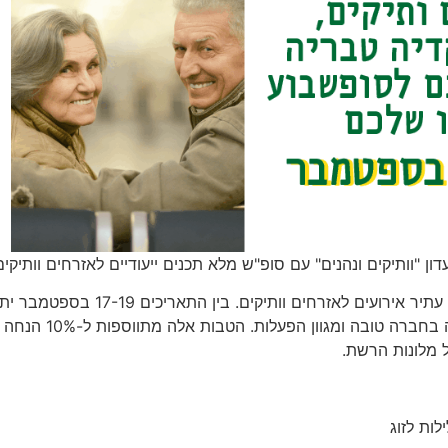
ון "וותיקים ונהנים" עם סופ"ש מלא תכנים ייעודיים לאזרחים וותיקים
ארקדיה טבריה, מרשת מלונות ארקדיה, יוזם קונספט סופ"ש עתיר אירועים לאזרחים וותיקים. בין הת
הסופ"ש הייחודי בארקדיה טבריה – שילוב של חופשה נעימה בחברה טובה ומגוון הפעלות. הטבות אלה מתווספות ל-10% הנחה
ל מלונות הרשת.