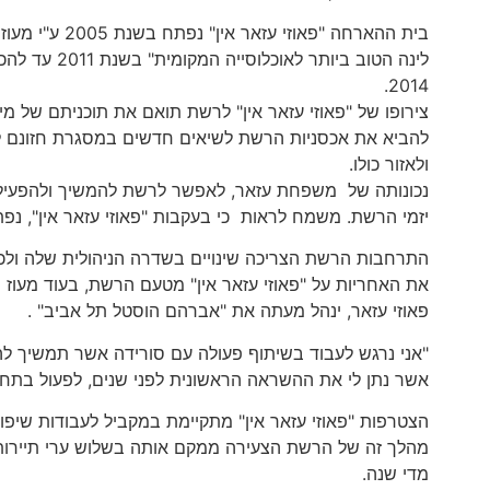
בית ההארחה "פ
לינה הטוב ב
2014.
צירופו של "פאוזי עזאר אין" לרשת תואם את תוכניתם של מייסד
להביא את אכסניות הרשת לשיאים חדשים במסגרת חזונם לק
ולאזור כולו.
נכונותה של משפחת עזאר, לאפשר לרשת להמשיך ולהפעיל
יזמי הרשת. משמח לראות כי בעקבות "פאוזי עזאר אין", נ
את האחריות על "פאוזי עזאר אין" מטעם הרשת, בעוד מעוז 
פאוזי עזאר, ינהל מעתה את "אברהם הוסטל תל אביב" .
"אני נרגש לעבוד בשיתוף פעולה עם סורידה אשר תמשיך להו
אשר נתן לי את ההשראה הראשונית לפני שנים, לפעול בתחום
הצטרפות "פאוזי עזאר אין" מתקיימת במקביל לעבודות שיפ
מדי שנה.