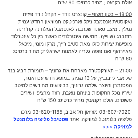
אולם רקנאטי; מחיר כרטיס: 60 ש"ח
18:00 – בטון חשוף –
קונצרט נודד – הקהל נודד פיזית
ואקוסטית אנסמבל ניקל וארכיטקט המוזיאון החדש עמית
נמליך. מיצב סאונד שכתבה לאנסמבל המלחינה קת'רינה
רוזנברג (שווייץ(. חמישה אינטרלודים כאשר בין כל אינטרלוד
מופיעות יצירות סולו מאת סטיב רייך, מרקו מומי, מיכאל
מאיירהוף ואנו פופה גלריה לאמנות ישראלית; מחיר כרטיס:
60 ש"ח
21:00 – האורקסטרה מארחת את גרוניך –
תזמורת הביג בנד
של אבי לייבוביץ, על 13 נגניה, במופע חדש עם הזמר,
הפסנתרן והיוצר שלמה גרוניך, בביצועים מחודשים למיטב
שיריו מכל התקופות ביניהם נואבה, רוזה מרציפן ושירים
פשוטים. אולם רקנאטי; מחיר כרטיס: 150 ש"ח
03-607-7020 מוזיאון תל אביב, 03-620-1185 מרכז
פליציה בלומנטל למוזיקה, אתר
פסטיבל פליציה בלומנטל
למוזיקה
<<<