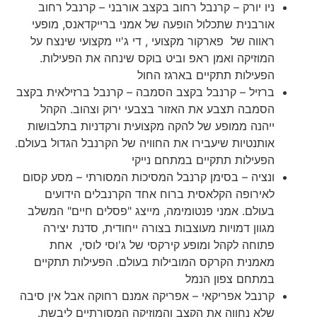
ניו יורק – קרנבל רחוב בקצב אורבני – קרנבל רחוב
אורבנית שתכלול הופעה של אמני ברייקדאנס, מופעי
ראווה של פארקור מקצועי , די ג'יי מקצועי שינצח על
המוזיקה ואמן ראפ וביט בוקס שינחה את הפעילות.
הפעילות תתקיים בארגז החול
ברזיל – קרנבל בקצב הסמבה – קרנבל ברזילאית בקצב
הסמבה תצבע את האזור בצבעי ירוק וצהוב. הקהל
ייהנה ממופע של להקה מקצועית ורקדניות בתלבושות
אותנטיות שיעבירו את החוויה של הקרנבל הגדול בעולם.
הפעילות תתקיים במתחם נייקי
ונציה – בסימן קרנבל המסיכות המסורתי – מסע קסום
לאירופה הקלאסית ברוח אחד הקרנבלים הידועים
בעולם. אמני פנטומימה, מייצג "פסלים חיים" המשלב
מגוון דמויות מעוצבות בצורה ייחודית, סדנת יצירה
פתוחה לקהל ומופע קירקסי של ג'וסי לוסי, אחת
מאמנית הקרקס המובילות בעולם. הפעילות תתקיים
במתחם צפון הנמל
קרנבל אפריקאי – אפריקה אמנם רחוקה אבל אין סיבה
שלא נחווה את הקצב והמוזיקה המסורתיים ליבשת.