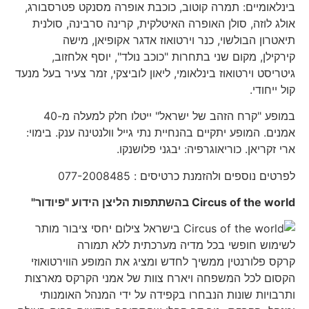
בינלאומיים: תמרה קוטוב, כוכבת אופרה מסנקט פטרסבורג,
אולג לוזה, סולן האופרה האיטלקית, קרינה סרבינה, סולנית
תיאטרון הבולשוי, כנר וירטואוז אדגר אקופיאן, מישה
קירקילן, מקום שני בתחרות "כוכב נולד", יוסף אלחזוב,
גיטריסט וירטואוז בינלאומי, ליאון לוביצקי, זמר צעיר בעל מנעד
קול ייחודי.
במופע "קרח הזהב של ישראל" ייטלו חלק למעלה מ-40
אמנים. המופע יתקיים בהנחיית נתי גייל וולנטינה ענק. בימוי:
ארי זקריאן. כוריאוגרפיה: יבגני פלושנקו.
לפרטים נוספים ולהזמנת כרטיסים : 077-2008485
Circus of the world
בהשתתפות הליצן הידוע "פיודור"
קרקס פלורנטין ממשיך לחדש ומציג את המופע הווירטואוזי
הקסום לכל המשפחה ויארח צוות של אמני הקרקס מארצות
ותרבויות שונות הנבחרו בקפידה על ידי המנהל האומנותי