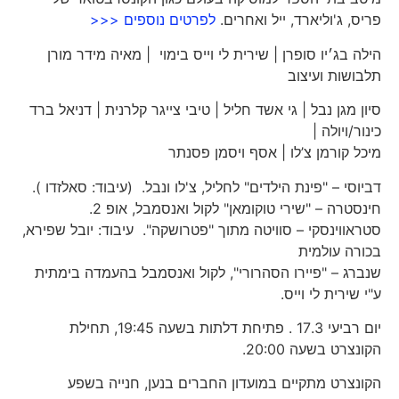
פריס, ג'וליארד, ייל ואחרים.
לפרטים נוספים <<<
הילה בג׳יו סופרן | שירית לי וייס בימוי | מאיה מידר מורן
תלבושות ועיצוב
סיון מגן נבל | גי אשד חליל | טיבי צייגר קלרנית | דניאל ברד
כינור/ויולה |
מיכל קורמן צ’לו | אסף ויסמן פסנתר
דביוסי – "פינת הילדים" לחליל, צ'לו ונבל. (עיבוד: סאלזדו ).
חינסטרה – "שירי טוקומאן" לקול ואנסמבל, אופ 2.
סטראווינסקי – סוויטה מתוך "פטרושקה". עיבוד: יובל שפירא,
בכורה עולמית
שנברג – "פיירו הסהרורי", לקול ואנסמבל בהעמדה בימתית
ע"י שירית לי וייס.
יום רביעי 17.3 . פתיחת דלתות בשעה 19:45, תחילת
הקונצרט בשעה 20:00.
הקונצרט מתקיים במועדון החברים בנען, חנייה בשפע