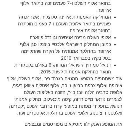
בתואר אלוף העולם ו-7 פעמים זכה בתואר אלוף
אירופה
המחליקה האמנותית אירינה סלוצקיה, אשר זכתה
פעמיים בתואר אלופת העולם ו-7 פעמים הוכתרה
בתואר אלופת אירופה
אלופי העולם מרינה אניסינה וגוונדל פיזארה
כמובן המחליק הישראלי אלכסיי ביצנקו סגן אלוף
אירופה בהחלקה אמנותית על הקרח שהתקיימה
בסלובקיה בפברואר 2016
דניאל סמוחין הישראלי המדורג 6 בעולם בקטגוריית
הנוער בהחלקה אמנותית לשנת 2015.
עוד משתתפים במופע: המנצח בגרנד פרי, אלוף העולם, אלוף
אירופה ואלוף צרפת בריאן ז'ובר, אלוף איטליה איוואן ריגיני,
אלופת סרביה הלנה יובנוביץ', הזוכה באליפות העולם
לצעירים נודאר מייסורדזה, קיטה מיכאילוב, מחליק אמנותי
הנושא בתפקידי מפתח במופעי קרח ברחבי העולם ,יקטרינה
ואלכסנדר צ'סנה, אלופי העולם בהחלקת אקסטרים ועוד.
את המופע הענק ילוו מוסיקאים מפורסמים ומבצעים