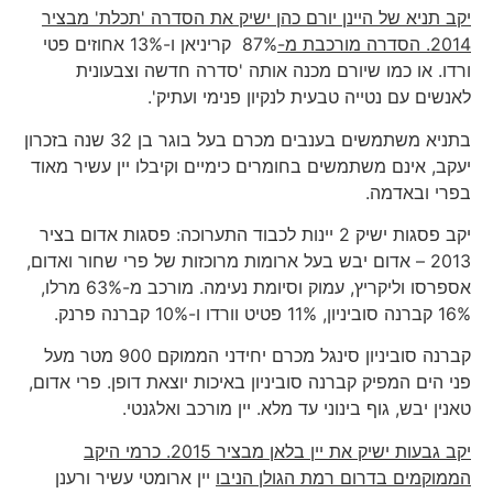
יקב תניא של היינן יורם כהן ישיק את הסדרה 'תכלת' מבציר
2014. הסדרה מורכבת מ-
87% קריניאן ו-13% אחוזים פטי
ורדו. או כמו שיורם מכנה אותה 'סדרה חדשה וצבעונית
לאנשים עם נטייה טבעית לנקיון פנימי ועתיק'.
בתניא משתמשים בענבים מכרם בעל בוגר בן 32 שנה בזכרון
יעקב, אינם משתמשים בחומרים כימיים וקיבלו יין עשיר מאוד
בפרי ובאדמה.
יקב פסגות ישיק 2 יינות לכבוד התערוכה: פסגות אדום בציר
2013 – אדום יבש בעל ארומות מרוכזות של פרי שחור ואדום,
אספרסו וליקריץ, עמוק וסיומת נעימה. מורכב מ-63% מרלו,
16% קברנה סוביניון, 11% פטיט וורדו ו-10% קברנה פרנק.
קברנה סוביניון סינגל מכרם יחידני הממוקם 900 מטר מעל
פני הים המפיק קברנה סוביניון באיכות יוצאת דופן. פרי אדום,
טאנין יבש, גוף בינוני עד מלא. יין מורכב ואלגנטי.
יקב גבעות ישיק את יין בלאן מבציר 2015. כרמי היקב
הממוקמים בדרום רמת הגולן הניבו
יין ארומטי עשיר ורענן