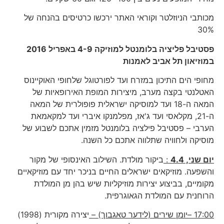
מכותבי הניוזלטר וקוראי האתר ירכשו כרטיסים בהנחה של
30%
פסטיבל פליציה בלומנטל למוזיקה 4-9 באפריל 2016
במוזיאון תל אביב לאמנות
מחופי הים התיכון במזרח ועד לפורטוגל שלחופי האוקיינוס
האטלנטי בקצה מערב, מיצירות המופת האירופאיות של
המאה ה-18 ועד למוסיקה ישראלית פופולרית של המאה
ה-21, מקלאסי ועד ג'אז, מפלמנקו איברי ועד למקאמאת
הערבי – פסטיבל פילציה בלומנטל מזמין אתכם לשבוע של
מוסיקה ולחוויה שתלווה אתכם כל השנה.
יום שני, 4.4
:
ביקור מולדת. השילוב האינסופי של מקור
והשפעה. מוזיקאים ישראלים החיים בניכר יחד עם מוזיקאיים
מקומיים, בביצוע יצירות מוזיקליות שיש בהן מן המולדת
הרוחנית עם המולדת הגאוגרפית.
17:00 –יומן שירים (לידער טאגבוך) –
יצירה מקורית (1998)