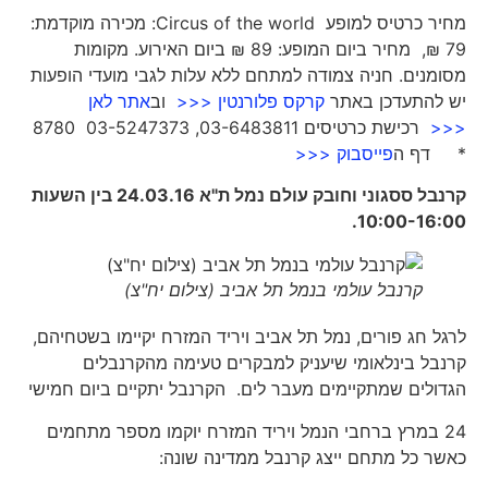
מחיר כרטיס למופע Circus of the world: מכירה מוקדמת:
79 ₪, מחיר ביום המופע: 89 ₪ ביום האירוע. מקומות
מסומנים. חניה צמודה למתחם ללא עלות לגבי מועדי הופעות
יש להתעדכן באתר
קרקס פלורנטין <<<
וב
אתר לאן
<<<
רכישת כרטיסים 03-6483811, 03-5247373 8780
* דף ה
פייסבוק <<<
קרנבל ססגוני וחובק עולם נמל ת"א 24.03.16 בין השעות
10:00-16:00.
קרנבל עולמי בנמל תל אביב (צילום יח"צ)
לרגל חג פורים, נמל תל אביב ויריד המזרח יקיימו בשטחיהם,
קרנבל בינלאומי שיעניק למבקרים טעימה מהקרנבלים
הגדולים שמתקיימים מעבר לים. הקרנבל יתקיים ביום חמישי
24 במרץ ברחבי הנמל ויריד המזרח יוקמו מספר מתחמים
כאשר כל מתחם ייצג קרנבל ממדינה שונה: