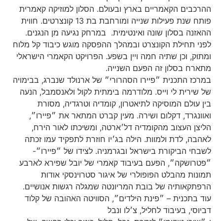
ההרכבים הקאמריים בארץ ובעולם. הסלון למוזיקה קאמרית
פותח שנת פעילות שנייה ומורחבת בת 13 קונצרטים. חווית
ההאזנה בסלון שונה ואינטימית. במרחק נגיעה מן הנגנים.
לפני תחילת הקונצרט ובמהלך ההפסקה מוגש כיבוד קל מלוח
ומתוק, וכן שתיה חמה ויין בשפע. הפרויקט הקאמרי הישראלי
מתארח בסלון זה הפעם השנייה.
במרכז התכנית ״פיירו הסהרורי״ של ארנולד שנברג, בבימויה
של שירית לי וייס. מלודרמה בימתית לקול ולאנסמבל, הנעה
בין עולם המוסיקה לתיאטרון, קומדיה וטרגדיה, מסורת
ואוונגרד, דקלום ושירה. מעין קברט המתאר את ״פיירו״,
הליצן העצוב מהקומדיה דל׳ארטה, ומשיכתו לאור הירח,
לאהבה, לדת ולמוות. הילה בג׳יו חוזרת לתפקיד עמו זכתה
לשבחי הביקורת בישראל ובגרמניה. לצידו של ״פיירו״-
״פטרושקה״, הפעם בעיבוד קאמרי של יובל שפירא לארבע
תמונות מהבלט הפופולרי של איגור סטרוינסקי אודות
הרפתקאותיה של בובת המריונטה שמגלה רגשות אנושיים.
עוד בתכנית – ״פינת הילדים״, הסוויטה האהובה של קלוד
דביוסי, בעיבוד לחליל, צ׳לו ונבל