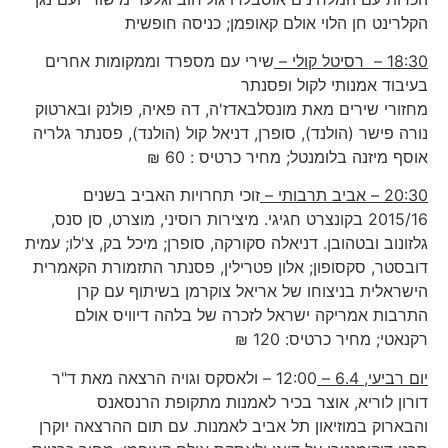
הקלרינט חן הלוי אולם קאופמן; כניסה חופשית
18:30 – רסיטל קולי –
שירי עם מספרד וממקומות אחרים
בעיבוד אמנותי לקול ופסנתר
מחזורי שירים מאת מונסלבאדז'ה, דה פאיה, פולנק ובארטוק
נורה פישר (הולנד), סופרן, דניאל קול (הולנד), פסנתר גלריה
אוסף מיזנה בלומנטל; מחיר כרטיס : 60 ₪
20:30 – אביב תרבותי –
זוכי תחרויות האביב בשנים
2015/16 בקונצרט חגיגי. מיצירות רוסיני, מוצרט, סן סנס,
גלזונוב ובטהובן. דניאלה סקורקה, סופרן; מיכל בק, צ'לו; עמית
דובסטר, סקסופון; אלון פטרילין, פסנתר התזמורת הקאמרית
הישראלית בניצוחו של אריאל צוקרמן בשיתוף עם קרן
התרבות אמריקה ישראל לזכרה של בלהה דיוויס אולם
רקנאטי; מחיר כרטיס: 120 ₪
יום רביעי, 6.4 –
12:00 – ולאסקס וגויה הרצאה מאת ד"ר
דורון לוריא, אוצר בכיר לאמנות מתקופת הרנסאנס
והבארוק במוזיאון תל אביב לאמנות. עם תום ההרצאה יוקרן