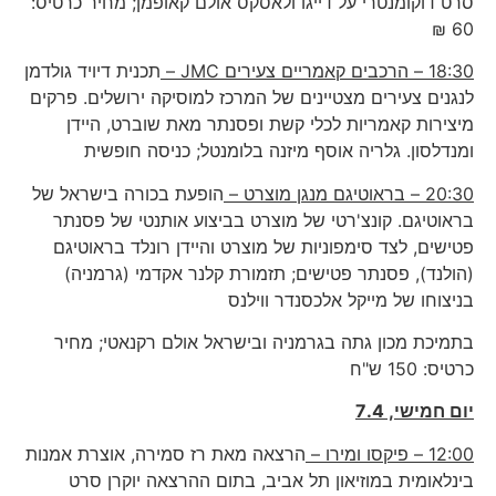
סרט דוקומנטרי על דייגו ולאסקס אולם קאופמן; מחיר כרטיס:
60 ₪
18:30 – הרכבים קאמריים צעירים
JMC
–
תכנית דיויד גולדמן
לנגנים צעירים מצטיינים של המרכז למוסיקה ירושלים. פרקים
מיצירות קאמריות לכלי קשת ופסנתר מאת שוברט, היידן
ומנדלסון. גלריה אוסף מיזנה בלומנטל; כניסה חופשית
20:30 – בראוטיגם מנגן מוצרט –
הופעת בכורה בישראל של
בראוטיגם. קונצ'רטי של מוצרט בביצוע אותנטי של פסנתר
פטישים, לצד סימפוניות של מוצרט והיידן רונלד בראוטיגם
(הולנד), פסנתר פטישים; תזמורת קלנר אקדמי (גרמניה)
בניצוחו של מייקל אלכסנדר ווילנס
בתמיכת מכון גתה בגרמניה ובישראל אולם רקנאטי; מחיר
כרטיס: 150 ש"ח
יום חמישי, 7.4
12:00 – פיקסו ומירו –
הרצאה מאת רז סמירה, אוצרת אמנות
בינלאומית במוזיאון תל אביב, בתום ההרצאה יוקרן סרט