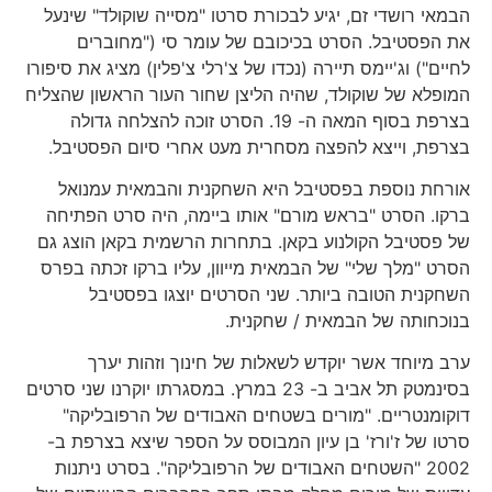
הבמאי רושדי זם, יגיע לבכורת סרטו "מסייה שוקולד" שינעל
את הפסטיבל. הסרט בכיכובם של עומר סי ("מחוברים
לחיים") וג'יימס תיירה (נכדו של צ'רלי צ'פלין) מציג את סיפורו
המופלא של שוקולד, שהיה הליצן שחור העור הראשון שהצליח
בצרפת בסוף המאה ה- 19. הסרט זוכה להצלחה גדולה
בצרפת, וייצא להפצה מסחרית מעט אחרי סיום הפסטיבל.
אורחת נוספת בפסטיבל היא השחקנית והבמאית עמנואל
ברקו. הסרט "בראש מורם" אותו ביימה, היה סרט הפתיחה
של פסטיבל הקולנוע בקאן. בתחרות הרשמית בקאן הוצג גם
הסרט "מלך שלי" של הבמאית מייוון, עליו ברקו זכתה בפרס
השחקנית הטובה ביותר. שני הסרטים יוצגו בפסטיבל
בנוכחותה של הבמאית / שחקנית.
ערב מיוחד אשר יוקדש לשאלות של חינוך וזהות יערך
בסינמטק תל אביב ב- 23 במרץ. במסגרתו יוקרנו שני סרטים
דוקומנטריים. "מורים בשטחים האבודים של הרפובליקה"
סרטו של ז'ורז' בן עיון המבוסס על הספר שיצא בצרפת ב-
2002 "השטחים האבודים של הרפובליקה". בסרט ניתנות