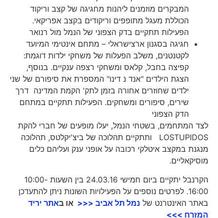
המבקרים מוזמנים ליהנות מחגיגה של קצב וריקוד
הכוללת מעגל מתופפים וריקודים בקצב אפריקאי.
הפעילות תתקיים בדק הצפוני של הנמל מול רנואר
חגיגה בסגנון ארצישראלי – מתחם אינטימי המיועד
לקטנטנים, משלב הפעלות של משחקי ילדות דוגמת:
קפיצה בחבל, קלאס ומשחקי רצפה ענקיים. בנוסף,
הצגת הילדים "אנד נ דינו" המספרת את סיפורם של שני
ילדים שחוזרים אחורה בזמן לתק' הקמת המדינה דרך
שירים, סיפורים ומשחקים. הפעילות תתקיים במתחם
הדק הצפוני
לצד המתחמים, בשטחי הנמל, יעלו מופעים של חברי להקת
LOSTUPIDOS ותתקיים תהלוכה של ביצ'יקלטס, תהלוכה
מנגנת במקצב איטלקי רכובה על אופני ענק ועליהם כלים
מוסיקאליים.
הקרנבל יתקיים ביום חמישי 24.03.16 בין השעות 10:00-
16:00. לפרטים נוספים על הפעילויות השונות ניתן להתעדכן
באתר האינטרנט של
נמל תל אביב <<<
או ב
אתר יריד
המזרח
>>>