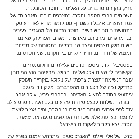
עדויות של מורים מחלק מבתי ספר בפרברים הבעייתיים של
פריז, בהן הם מדברים על האלימות וחוסר הסובלנות
השכיחים בבתי הספר. והסרט "הצרפתים הם האחרים" של
צמד היוצרים איזבל ווקשטיין- סטיג ומוחמד אולאד העוסק
בתחושת חוסר השורשים וחוסר הזהות של מהגרים צעירים
ובני מהגרים, מרביתם מארצות המגרב ואפריקה, שאינם
חשים חלק מצרפת ומצד שני דבקים במסורות של מדינות
המוצא של הוריהם. הדיון יתקיים בין הקרנת שני הסרטים.
בפסטיבל יוקרנו מספר סרטים עלילתיים ודוקומנטריים
הקשורים לנושאים אקטואליים הבולט מביניהם הוא המותחן
עוצר הנשימה "תוצרת צרפת" של ניקולא בוקרייף העוסק
ברדיקליזציה של הצעירים מהפרברים. מליק זידי מגלם
עיתונאי החודר לתא ג'יהאדיסטי בפרברי פריז, ועוקב אחרי
חבורה הנשלחת לבצע סידרת פיגועים בלב העיר. הסרט צולם
עוד לפני אירועי הטרור הגדולים בנובמבר, והיה אמור לצאת
להפצה בצרפת אלא שסדרת הפיגועים מנעה את יציאתו.
הסרט יצא בקרוב לאקרנים בישראל.
סרטו של אלי ווייג'מן "האנרכיסטים" מתרחש אמנם בפריז של