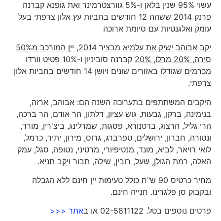
עשוי 95% שנין בלאן ו-5% גוורצטרמינר ואת גופנא קברנה
פרנק 2014 ששהה 12 חודשים בחביות עץ אלון צרפתי בעל
עומק ואלגנטיות עם סיומת ארוכה
יקב אבוהב ישיק את עלמיא מבציר 2014, יין המורכב מ50%
סירה, 20% מרלו, 20%
קברנה סוביניון ו-10% פטיט וורדו
מכרמים שגודלו באזורים שונים ויושן 14 חודשים בחביות אלון
צרפתי.
היקבים המשתתפים בתערוכה השנה הם: אבוהב, ארזה,
בנימינה, ברקן, גבעות, גוש עציון, דלתון, הר אודם, הר ברכה,
הרי גליל, הרצוג, ברטנורא, פסגות, שמרלינג, ביצ'רין, מורד,
ונטורה, חברון, ירושלים, טפרברג, גרוס, מירון, יתיר, כרמל,
לואי רויאר, לביא, מונד, מנטיפיורי, מרטיני, נטופה, סגל, עמק
האלה, רמת הגולן, שעל, רובין, שילה, תבור ויקב תניא.
מחיר כרטיס 90 ש"ח כולל טעימות יין חינם ללא הגבלה
ובקבוק סן פלגרינו. חנייה חינם.
פרטים נוספים בטל. 02-5811122 או ב
אתר <<<