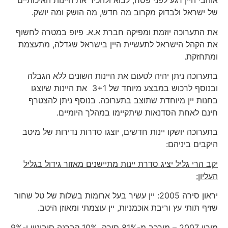
אוהבי היין רגע לפני פסח, לבוא ולהכיר את היינות האיכותיים
של ישראל ולבדוק מקרוב מה חדש, מה הושק ומה יושק.
את התערוכה יוזמת ומפיקה חברת א.א. פיופ במטרה לחשוף
את הקהל הישראל לתעשיית היין בישראל שגדלה, מתעצמת
ומתחזקת.
בתערוכה ניתן יהיה לטעום את היינות השונים ללא הגבלה
ובנוסף לרכוש במבצע מיוחד של 3+1 את היינות שיוצגו
בחנות יין מיוחדת שתוצב בתערוכה. בנוסף ניתן להצטרף
חינם לאחת הסדנאות שיתקיימו במהלך היומיים.
בתערוכה יושקו יינות חדשים, יוצגו סדרות נדירות של מיטב
היקבים ביניהם:
יקב הרי גליל יציג סדרת יינות מתיישנים מאזור גידול בגליל
העליון:
יראון סירה 2005: יין עשיר בעל ארומות בשלות של טל שחור
שזיף תותי עץ וריבת אוכמניות, יין עוצמתי ומאוזן היטב.
מירון 2007 – מורכב מ-81% סירה, 10% קברנה סוביניון ו-9%