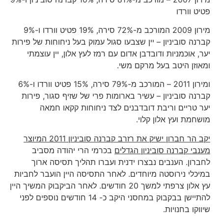
פטיט וורדו
מירון 2009 המורכב מ-72% סירה, 19% פטיט וורדו ו-9%
קברנה סוביניון – יין שצבעו סגול עמוק בעל ניחוחות של פירות
יער, אוכמניות ודובדבן אדום עם רמז לעץ אלון, יין עוצמתי
ומאוזן היטב בעל מרקם משי.
ומירון 2011 – המורכב מ-79% סירה, 15% פטיט וורדו ו-6%
קברנה סוביניון – עשיר בארומות פרי של שזיף סגור, פירות
יער טריים וריבת דובדבנים לצד ניחוחות קקאו חמאה
מושחמת ועץ אלון קלוי.
יקב הר חברון ישיק את רזרב קברנה סוביניון 2011 המיוצר
מענבי קברנה סוביניון הגדלים
בכרמי הרי יהודה מסביב
לחברון. הענבים נבצרו ידנית ועברו תהליך תסיסה ארוך
במיכלי נירוסטה מיוחדים. לאחר התסיסה היין הועבר לחביות
עץ אלון צרפתי למשך 20 חודשים. לאחר הביקבוק המשיך היין
להתיישן בבקבוק במחסני היקב כ- 14 חודשים נוספים לפני
שיווקו בחנויות.