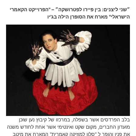
״שני ליצנים: בין פיירו לפטרושקה״ – "הפרוייקט הקאמרי
הישראלי" מארח את הסופרן הילה בג'יו
בלב הפרדסים אשר בשפלה, במרכזו של קיבוץ נען שוכן
מועדון החברים, מקום שקט ואינטימי אשר אחת לחודש משנה
את פניו והופך ל "סלון למוזיקה קאמרית" המארח את מיטב