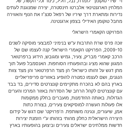
ו-״שירי טוקומן״ לזמרת, נבל, חליל, כינור וכלי הקשה, של
המלחין הארגנטינאי אלברטו חינסטרה, יצירה שמנוגנת לעתים
נדירות ומתארת דרך שיריו של רפאל סנצ׳ז את הנוף והאווירה
מחבל טוקומן האידילי בצפון ארגנטינה. ​
הפרויקט הקאמרי הישראלי
זוכה פרס שרת התרבות ע"ש בנימיני למבצעי מוסיקה לשנים
2009-10, הפרויקט הקאמרי הישראלי קנה לעצמו שם של
הרכב קאמרי מבריק, צעיר, גמיש ומגובש, הידוע ברפרטואר
המגוון שהוא מציג ובהופעותיו הסוחפות. האנסמבל פועל תוך
מתן דגש על זהותו כישראלי הן מצד הרפרטואר והן מצד צוות
הנגנים, ושם לעצמו כמטרה להופיע באזורים פריפריאליים
בארץ בהם לא בהכרח מתקיימים קונצרטים סדירים, בד בבד
עם קונצרטים לקהל הרחב של הסדרות באזור המרכז והערים
הגדולות. באותה ההזדמנות, מועברים בחלק ממקומות
אלו פעולות העשרה למוסיקאים צעירים, בצורת כתות
אמן, שיעורים, ונגינה משותפת. ה'פרויקט' שם דגש על קידום
היצירה הישראלית כחלק מהותי בזהותו ע"י הזמנת יצירות
חדשות ממלחינים ישראלים צעירים וביצוען בהופעותיו בארץ