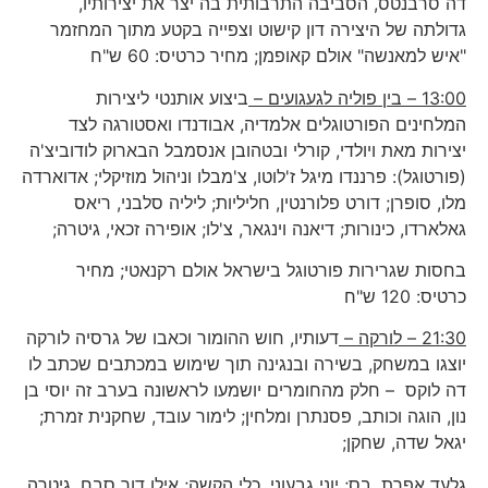
דה סרבנטס, הסביבה התרבותית בה יצר את יצירותיו,
גדולתה של היצירה דון קישוט וצפייה בקטע מתוך המחזמר
"איש למאנשה" אולם קאופמן; מחיר כרטיס: 60 ש"ח
13:00 – בין פוליה לגעגועים –
ביצוע אותנטי ליצירות
המלחינים הפורטוגלים אלמדיה, אבודנדו ואסטורגה לצד
יצירות מאת ויולדי, קורלי ובטהובן אנסמבל הבארוק לודוביצ'ה
(פורטוגל): פרננדו מיגל ז'לוטו, צ'מבלו וניהול מוזיקלי; אדוארדה
מלו, סופרן; דורט פלורנטין, חליליות; ליליה סלבני, ריאס
גאלארדו, כינורות; דיאנה וינגאר, צ'לו; אופירה זכאי, גיטרה;
בחסות שגרירות פורטוגל בישראל אולם רקנאטי; מחיר
כרטיס: 120 ש"ח
21:30 – לורקה –
דעותיו, חוש ההומור וכאבו של גרסיה לורקה
יוצגו במשחק, בשירה ובנגינה תוך שימוש במכתבים שכתב לו
דה לוקס – חלק מהחומרים יושמעו לראשונה בערב זה יוסי בן
נון, הוגה וכותב, פסנתרן ומלחין; לימור עובד, שחקנית זמרת;
יגאל שדה, שחקן;
גלעד אפרת, בס; יוני גבעוני, כלי הקשה; אילן דור סבח, גיטרה