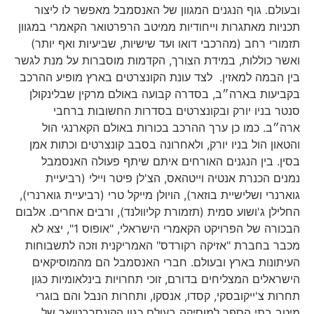
ובעולם. גוף הנגנים המגוון של האנסמבל מאפשר לו ליצור
תכניות מאתגרות וייחודיות ממיטב הרפרטואר הקאמרי במגוון
תזמורי רחב (מהרכבי דואו ועד שישיות, שביעיות ואף יותר)
ואשר כוללות, במידת הצורך, הקדמות מוסברות על מנת לגשר
בין הבמה למאזין. לצד עונת הקונצרטים בארץ מופיע ההרכב
בקביעות בארה״ב, בסדרה קבועה באולם מרקין שבלינקולן
סנטר בניו יורק ובקונצרטים בסדרות החשובות ברחבי
ארה״ב. כמו כן ערך ההרכב בכורות באולם הקארנגי הול
והטאון הול בניו יורק, ולאחרונה בסבב קונצרטים וכתות אמן
בסין. בין הנגנים האורחים איתם שיתף פעולה האנסמבל
נמנים הכנרת אנטיה וייטהאס, הצ'לן פיטר ויילי (רביעיית
גוארנרי ושלישיית בוזאר), הויולן מייקל טרי (רביעיית גוארנרי),
החלילן ג'ושוע סמית (תזמורת קליוולנד), ורבים אחרים. אלבום
הבכורה של הפרויקט הקאמרי הישראלי, "אופוס 1", יצא לא
מכבר בחברת "אזיקה רקורדס" האמריקנית וזכה לתשבוחות
העיתונות בארץ ובעולם. חברי האנסמבל הם מהמוסיקאים
הישראלים המצליחים בדורם, זוכי תחרויות בינלאומיות כגון
תחרות צ'ייקובסקי, קסדו, אנסקו, ותחרות הנבל והם בוגרי
מיטב בתי הספר למוסיקה בעולם כגון הקונסרבטואר של