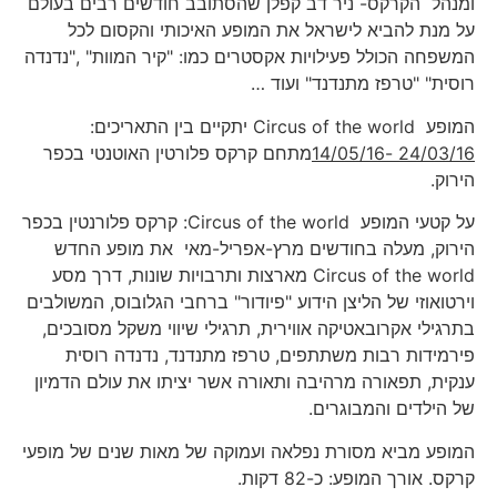
ומנהל הקרקס- ניר דב קפלן שהסתובב חודשים רבים בעולם
על מנת להביא לישראל את המופע האיכותי והקסום לכל
המשפחה הכולל פעילויות אקסטרים כמו: "קיר המוות" ,"נדנדה
רוסית" "טרפז מתנדנד" ועוד …
המופע Circus of the world יתקיים בין התאריכים:
24/03/16 -14/05/16
מתחם קרקס פלורטין האוטנטי בכפר
הירוק.
על קטעי המופע Circus of the world: קרקס פלורנטין בכפר
הירוק, מעלה בחודשים מרץ-אפריל-מאי את מופע החדש
Circus of the world מארצות ותרבויות שונות, דרך מסע
וירטואוזי של הליצן הידוע "פיודור" ברחבי הגלובוס, המשולבים
בתרגילי אקרובאטיקה אווירית, תרגילי שיווי משקל מסובכים,
פירמידות רבות משתתפים, טרפז מתנדנד, נדנדה רוסית
ענקית, תפאורה מרהיבה ותאורה אשר יציתו את עולם הדמיון
של הילדים והמבוגרים.
המופע מביא מסורת נפלאה ועמוקה של מאות שנים של מופעי
קרקס. אורך המופע: כ-82 דקות.