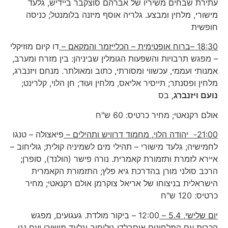
עתירת שבחים משיריו של אברהם סוצקבר ביידיש, גלעד
מישורי, מלחין ומבצע. גלריה אוסף מיזנה בלומנטל; כניסה
חופשית
18:30 –ברוח אופטימית – הכלייזמר והמקאם –
דו קיום מוזיקלי
– מפגש תרבויות והשפעות הגומלין שביניהן: בין מזרח ומערב,
אמנותי ועממי, עכשווי ומסורתי, כתוב ומאולתר. מנחם ויזנברג,
מלחין ופסנתר; תייסיר אליאס, מלחין ועוּד; חן הלוי, קלרינט;
נועם ויזנברג
, בס
אולם רקנאטי; מחיר כרטיס: 60 ש"ח
21:00- יהודה הלוי, מחמוד דרוויש ותהילים –
פיאצולה – טנגו
לחמישיה; גלעד מישורי – תהילי מים לשמיניה קולית; גוליחוב –
איירא לזמרת ותזמורת קאמרית. נורה פישר (הולנד), סופרן;
הרכב סולני מורן בהדרכת גיא פלץ; התזמורת הקאמרית
הישראלית בניצוחו של אריאל צוקרמן אולם רקנאטי; מחיר
כרטיס: 120 ש"ח
יום שלישי, 5.4 –
12:00 – ביקור מולדת. געגועים, מפגש
הכרות עם המלחינים אוסבלדו גוליחוב וגלעד מישורי ועם נגן