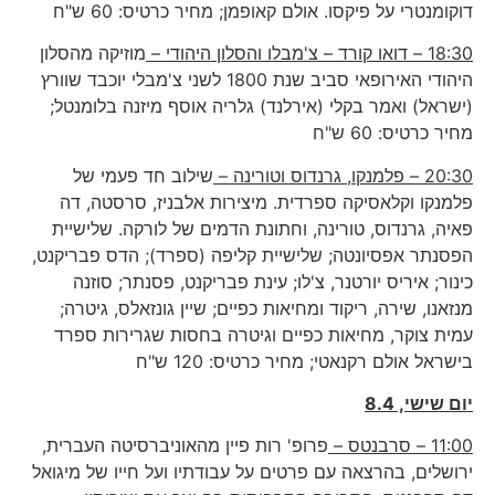
דוקומנטרי על פיקסו. אולם קאופמן; מחיר כרטיס: 60 ש"ח
18:30 – דואו קורד – צ'מבלו והסלון היהודי –
מוזיקה מהסלון
היהודי האירופאי סביב שנת 1800 לשני צ'מבלי יוכבד שוורץ
(ישראל) ואמר בקלי (אירלנד) גלריה אוסף מיזנה בלומנטל;
מחיר כרטיס: 60 ש"ח
20:30 – פלמנקו, גרנדוס וטורינה –
שילוב חד פעמי של
פלמנקו וקלאסיקה ספרדית. מיצירות אלבניז, סרסטה, דה
פאיה, גרנדוס, טורינה, וחתונת הדמים של לורקה. שלישיית
הפסנתר אפסיונטה; שלישיית קליפה (ספרד); הדס פבריקנט,
כינור; איריס יורטנר, צ'לו; עינת פבריקנט, פסנתר; סוזנה
מנזאנו, שירה, ריקוד ומחיאות כפיים; שיין גונזאלס, גיטרה;
עמית צוקר, מחיאות כפיים וגיטרה בחסות שגרירות ספרד
בישראל אולם רקנאטי; מחיר כרטיס: 120 ש"ח
יום שישי, 8.4
11:00 – סרבנטס –
פרופ' רות פיין מהאוניברסיטה העברית,
ירושלים, בהרצאה עם פרטים על עבודתיו ועל חייו של מיגואל