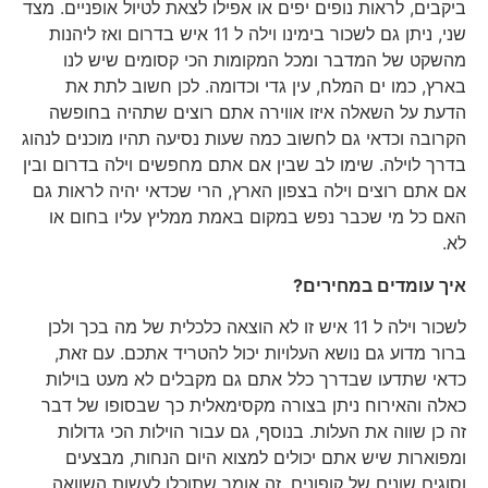
ביקבים, לראות נופים יפים או אפילו לצאת לטיול אופניים. מצד
שני, ניתן גם לשכור בימינו וילה ל 11 איש בדרום ואז ליהנות
מהשקט של המדבר ומכל המקומות הכי קסומים שיש לנו
בארץ, כמו ים המלח, עין גדי וכדומה. לכן חשוב לתת את
הדעת על השאלה איזו אווירה אתם רוצים שתהיה בחופשה
הקרובה וכדאי גם לחשוב כמה שעות נסיעה תהיו מוכנים לנהוג
בדרך לוילה. שימו לב שבין אם אתם מחפשים וילה בדרום ובין
אם אתם רוצים וילה בצפון הארץ, הרי שכדאי יהיה לראות גם
האם כל מי שכבר נפש במקום באמת ממליץ עליו בחום או
לא.
איך עומדים במחירים?
לשכור וילה ל 11 איש זו לא הוצאה כלכלית של מה בכך ולכן
ברור מדוע גם נושא העלויות יכול להטריד אתכם. עם זאת,
כדאי שתדעו שבדרך כלל אתם גם מקבלים לא מעט בוילות
כאלה והאירוח ניתן בצורה מקסימאלית כך שבסופו של דבר
זה כן שווה את העלות. בנוסף, גם עבור הוילות הכי גדולות
ומפוארות שיש אתם יכולים למצוא היום הנחות, מבצעים
וסוגים שונים של קופונים. זה אומר שתוכלו לעשות השוואה