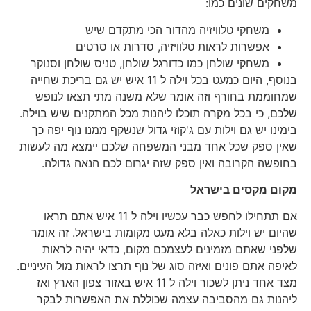
משחקים שונים כמו:
משחקי טלוויזיה מהדור הכי מתקדם שיש
אפשרות לראות טלוויזיה, סדרות או סרטים
משחקי שולחן כמו כדורגל שולחן, טניס שולחן וסנוקר
בנוסף, היום כמעט בכל וילה ל 11 איש יש גם בריכת שחייה
שמחוממת בחורף וזה אומר שלא משנה מתי תצאו לנופש
שלכם, כי בכל מקרה תוכלו ליהנות מכל המתקנים שיש בוילה.
בימינו יש גם וילות עם ג'קוזי גדול שנשקף ממנו נוף יפה כך
שאין ספק שכל אחד מבני המשפחה שלכם יימצא מה לעשות
בחופשה הקרובה ואין ספק שזה יגרום לכם הנאה גדולה.
מקום מקסים בישראל
אם תתחילו לחפש כבר עכשיו וילה ל 11 איש אתם תראו
שהיום יש וילות כאלה בלא מעט מקומות בישראל. זה אומר
שלפני שאתם מזמינים לעצמכם מקום, כדאי יהיה לראות
לאיפה אתם פונים ואיזה סוג של נוף תרצו לראות מול העיניים.
מצד אחד ניתן לשכור וילה ל 11 איש באזור צפון הארץ ואז
ליהנות גם מהסביבה עצמה שכוללת את האפשרות לבקר