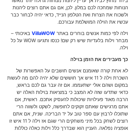
ביחד מחוץ לבית אך עדיין ליהנות מנוחות גדולה יותר מאשר
הנוחות שמחכה לכם במלון. לכן, אם גם אתם רוצים ליהנות
ולשכוח את הצרות ואת הטלפון הנייד, כדאי יהיה לבחור כבר
עכשיו את הוילה המושלמת עבורכם.
וילה לפי כמות אנשים בוחרים באתר
VillaWOW
באיכותי –
מבחר וילות בלעדיות שיש רק שם! כנסו ותגיעו WOW על כל
וילה.
כך מעבירים את הזמן בוילה
לא אחת קורה שאומנם אנשים חושבים על האפשרות של
השכרת וילה ל 11 איש אך חוששים שלא יהיה להם מה לעשות
במקום ושהם אולי ישתעממו. אם זה עבר גם לכם בראש,
כדאי שתדעו שזה לא המצב כי במציאות בוילות האלה יש
הרבה מאוד פעילויות שיכולות להעסיק אתכם. ראשית, אם
אתם מרגישים שאתם זקוקים לחופשה, לשקט ולשווה הרי
שתוכלו לרבוץ עם ספר טוב על יד הבריכה. שנית, אם אתם
רוצים לשחק בכל מיני משחקים הרי שגם אז וילה ל 11 איש זו
אופציה נפלאה. העניין הוא שבדרך כלל וילות כאלה כוללות