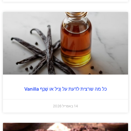
כל מה שרצית לדעת על וָנִיל או שֶׁנֶף Vanilla
14 באפריל 2026