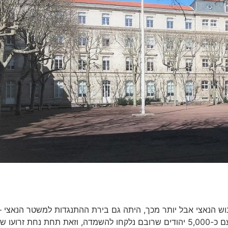
ש הנאצי אבל יותר מכך, היתה גם בירת ההתנגדות למשטר הנאצי –
הרזיסטנס résistance. בעיר היתה קהילה יהודית מפוארת עם כ-5,000 יהודים שרובם נלקחו להשמדה, וזאת תחת נחת זרועו 