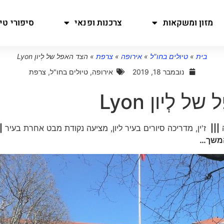
מזון ומשקאות
צרכנות ופנאי
סיפורי טיו
בית
»
טיולים בחו"ל
»
אירופה
»
צרפת
»
הצד האפל של לְיון Lyon
נובמבר 18, 2019
אירופה
,
טיולים בחו"ל
,
צרפת
 לְיון Lyon
ה
|||
ז'ין, מדריכה סיורים בעיר ליון, מציעה נקודת מבט אחרת בעיר
|
המשך…