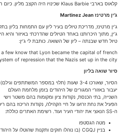
קלאוס בארבי Klaus Barbie שכינויו היה הקצב מליון. כיום חיים בליון כ-40,000 יהודים.
ג'ין מרטינז
Martinez Jean
ג'ין מרטינז, מדריכת טיולים בעיר ליון עם התמחות בליון 
ג'ין, מתוך היכרותנו באחד הטיולים שהדרכתי באיזור והיא 
טיול חדש שבנתה – ליון של השואה. כותבת לי ג'ין:
t a few know that Lyon became the capital of french
stem of repression that the Nazis set up in the city.
סיור שואה בליון
הסיור, שאורכו 3-4 שעות (תלוי במספר המשתתפים וגילם)
יעבור באזורי המגורים של היהודים בזמן מלחמת העולם
השנייה, בתי הכנסת, נקודות ציון ומקומות בהם משטר וישי
הפעיל את נחת זרועו על חיי הקהילה, נקודות הריכוז בהם ריכ
ה-SS הנאצי את יהודי העיר ועוד. רשימת האתרים כוללת:
מטה הגסטפו
בניין CGQJ (בו נוהלו חוקים ותקנות שהוטלו על היהודים)