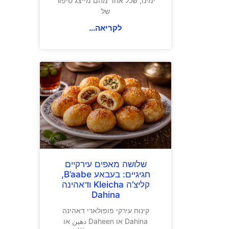
ימינו, שכל אחד מהם מייצג סיפור
של
לקריאה...
שלושה מאפים עירקיים
חגיגיים: בעבאע B’aabe,
קליצ’ה Kleicha ודאהינה
Dahina
קינוח עירקי פופולארי דאהינה
Dahina או Daheen دهين או