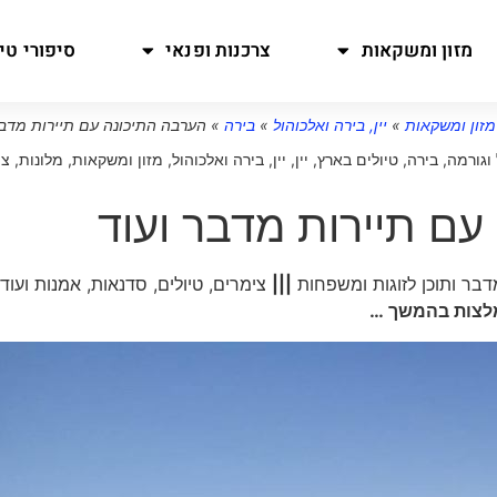
מזון ומשקאות
צרכנות ופנאי
סיפורי טיו
מזון ומשקאות
»
יין, בירה ואלכוהול
»
בירה
»
הערבה התיכונה עם תיירות מדבר
 וגורמה
,
בירה
,
טיולים בארץ
,
יין
,
יין, בירה ואלכוהול
,
מזון ומשקאות
,
מלונות, צי
עם תיירות מדבר ועוד
דבר ותוכן לזוגות ומשפחות
|||
צימרים, טיולים, סדנאות, אמנות ועוד
מלצות בהמשך …