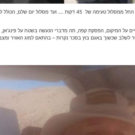
הטיולים בתיאום מראש עם מגוון מסלולים באורכים שונים – החל ממסלול טעימה של 45 דקות …. ועד מסלול יום שלם, ה
ים על המיקום, הפסקת קפה, תה מדברי הנעשה בשטח על פינג'אן, ע
ר לשלב שכשוך באגם בוץ בסכר נקרות – בהתאם למזג האוויר ומצב