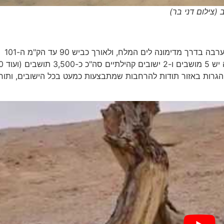
(צילום דני בר)
האזור הגאוגרפי של הערבה התיכונה נתחם בצפון בצומת הערבה בדרך מדימונה לים המלח, ולאורך כביש 90 עד הק"מ ה-101
והפונדק של כושי רמו
הגרות באזור תודות להרחבות שמתבצעות כמעט בכל הישובים, ותור