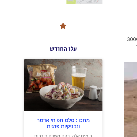
ן שנמצא שם. בתחומי הערבה התיכונה יש 5 מושבים ו-2 ישובים קהילתיים סה"כ כ-3,500 תושבים (ועוד 3000
עלו החודש
מתכון: סלט תפוחי אדמה
ונקניקיות פרגית
בימים אלה, בהם משפחות רבות