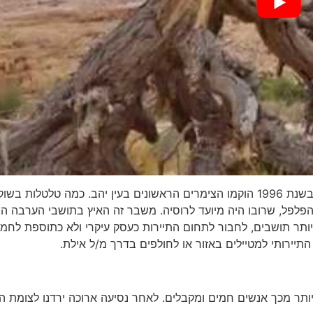
בעבר חקלאות היה העיסוק העיקרי, בעיקר ירקות ליצוא ורק בשנת 1996 הוקמו הצימרים הראשונים בעין יהב. כמה טלטלות בשו
פלפל, שרובו היה מיועד לרוסיה. משבר זה האיץ בתושבי הערבה הת
יותר תושבים, לחבור לתחום התיירות כעסק עיקרי ולא כתוספת לחמ
יירותי למטיילים באזור או לחולפים בדרך מ/ל אילת.
ותר מכך אנשים חמים ומקבלים. לאחר נסיעה ארוכה ירדנו לצומת 