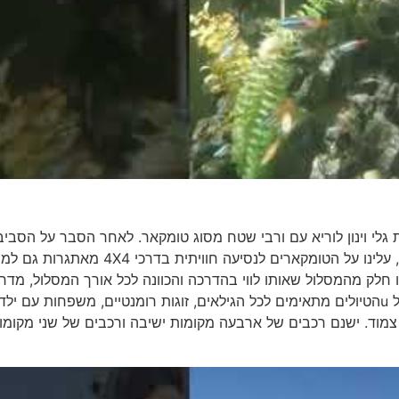
 גלי וינון לוריא עם ורבי שטח מסוג טומקאר. לאחר הסבר על הסבי
ותצפית לעבר הגבול הירדני ודרך השלום המשתרכת לאורכו, עלינו על הטומקארים לנסיעה חוויתית בדרכי 4X4 מאתגרות גם 
 חלק מהמסלול שאותו לווי בהדרכה והכוונה לכל אורך המסלול, מדרי
מקצועיים על אופנוע שטח. הרכבים אוטומטיים, קלים לתפעול uהטיולים מתאימים לכל הגילאים, זוגות רומנטיים, משפחות עם י
ועי צמוד. ישנם רכבים של ארבעה מקומות ישיבה ורכבים של שני מקומו