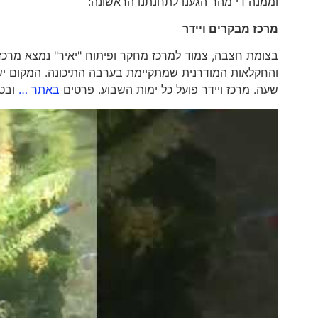
וממנה די מהר הגענו לתחנתנו הראשונה:
מרכז מבקרים ויידר
בצומת חצבה, צמוד למרכז מחקר ופיתוח "יאיר" נמצא מרכז
והחקלאות המודרנית שמתקיימת בערבה התיכונה. המקום יש מ
שעה. מרכז ויידר פועל כל ימות השבוע. פרטים
באתר …
ובטל': 608