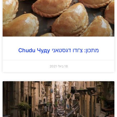
מתכון: צ'ודו דגסטאני Chudu Чуду
18 ביולי 2021