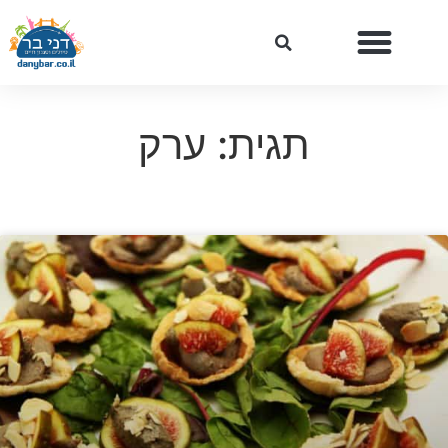
תגית: ערק