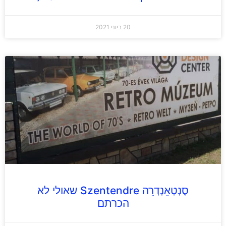
20 ביוני 2021
סֶנְטְאֵנְדְרֵה Szentendre שאולי לא
הכרתם