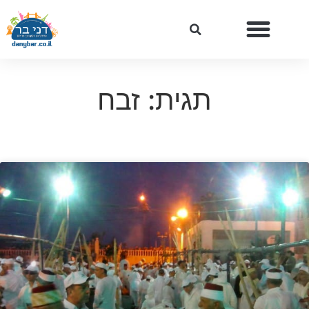
תגית: זבח