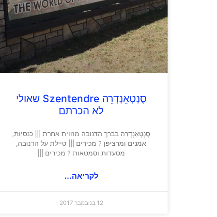
סֶנְטְאֵנְדְרֵה Szentendre שאולי
לא הכרתם
סֶנְטְאֵנְדְרֵה בברך הדנובה מזווית אחרת ||| כנסיות,
אמנים ומרציפן ? מכירים ||| טיילת על הדנובה,
מסעדות וסמטאות ? מכירים |||
לקריאה...
12 בנובמבר 2017