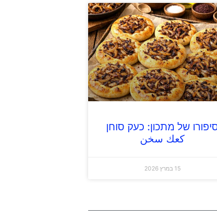
יפורו של מתכון: כעק סוחן
كعك سخن
15 במרץ 2026