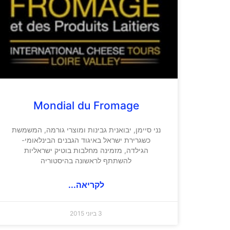
Mondial du Fromage
נני סיימן, יבואנית גבינות ומוצרי גורמה, המשמשת
כשגרירת ישראל באיגוד הגבנים הבינלאומי-
הגילדה, מזמינה מחלבות בוטיק ישראליות
להשתתף לראשונה בהיסטוריה
לקריאה...
3 ביוני 2015