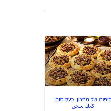
יפורו של מתכון: כעק סוחן
كعك سخن