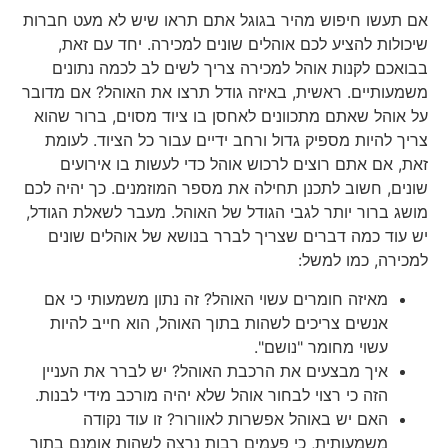
אם תעשו חיפוש מהיר בגוגל אתם תראו שיש לא מעט חברות
שיכולות להציע לכם אוהלים שונים למכירה. יחד עם זאת,
בבואכם לקנות אוהל למכירה צריך לשים לב לכמה נתונים
משמעותיים. ראשית, באיזה גודל תרצו את האוהל? אם מדובר
על אוהל שאתם מתכוונים לאחסן בו ציוד מסוים, ברור שהוא
צריך להיות מספיק גדול ורחב ידיים עבור כל הציוד. לעומת
זאת, אם אתם רוצים לרכוש אוהל כדי לעשות בו אירועים
שונים, חשוב לתכנן תחילה את מספר המוזמנים. כך יהיה לכם
מושג ברור יותר לגבי הגודל של האוהל. מעבר לשאלת הגודל,
יש עוד כמה דברים שצריך לברר בנושא של אוהלים שונים
למכירה, כמו למשל:
מאיזה חומרים עשוי האוהל? זה נתון משמעותי כי אם
אנשים צריכים לשהות בתוך האוהל, הוא חייב להיות
עשוי מחומר "נושם".
איך מבצעים את הרכבת האוהל? יש לברר את העניין
הזה כי רצוי לבחור אוהל שלא יהיה מורכב מידי לבנות.
האם יש באוהל אפשרות לאוורור? זו עוד נקודה
משמעותית, כי פעמים רבות נרצה לשהות אומנם בתוך