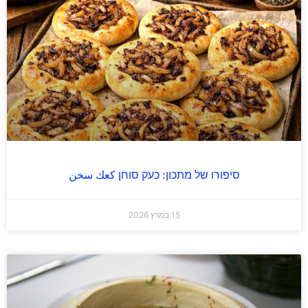
סיפורו של מתכון: כעק סוחן كعك سخن
15 במרץ 2026