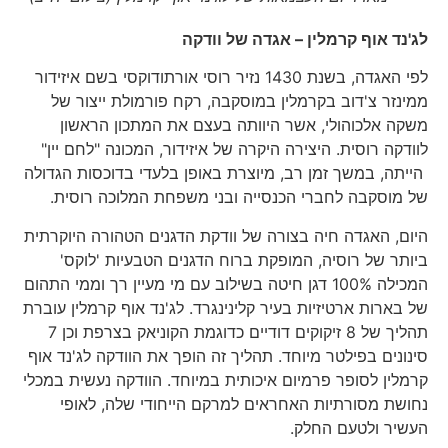
לג'נד אוף קרמלין – אגדה של וודקה
לפי האגדה, בשנת 1430 נזיר רוסי אורתודוקסי בשם איזידור
ממינזר צ'דוב בקרמלין במוסקבה, רקח פורמולת ייצור של
משקה אלכוהולי, אשר היוותה בעצם את המתכון הראשון
לוודקה רוסית. היצירה היקרה של איזידור, המכונה "לחם יין"
הייתה, במשך זמן רב, מיוצרת באופן בלעדי בדוכסות הגדולה
של מוסקבה לחברי הכנסייה ובני משפחת המלוכה רוסית.
היום, האגדה חיה בצורה של וודקת הדגנים הטהורה היוקרתית
ביותר של רוסיה, המופקת ברוח הדגנים הטבעיות 'לוקס'
המכילה 100% דגן חיטה בשילוב עם מי מעיין רך וממי התהום
של בארות ארטיזיות בעיר קלינינגרד. לג'נד אוף קרמלין עוברת
תהליך של 8 זיקוקים דודיים כדוגמת הקוניאק בצרפת וכן 7
סינונים בפילטר מיוחד. תהליך זה הופך את הוודקה לג'נד אוף
קרמלין לסופר פרמיום איכותית במיוחד. הוודקה נעשית במכלי
נחושת מסורתיות האחראים למרקם הייחודי שלה, לאופי
העשיר ולטעם החלק.