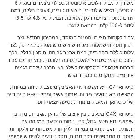
משודך לתיבת הילוכים אוטומטית כפולת מצמדים בעלת 6
הילוכים, ומציע שילוב בין ביצועים טובים, פעולה חלקה, רמת
זיהום נמוכה וצריכת דלק משולבת מצוינת של 4.8 עד 5.5
ליטר ל-100 ק"מ, בהתאם לדגם.
עבור לקוחות הציים והמגזר המוסדי, המחירון החדש יוצר
יתרון נוסף ומשמעותי בזכות שווי שימוש אטרקטיבי יותר, לצד
עלות כוללת תחרותית, רמת אבזור גבוהה וחיסכון בדלק. בכך
הופכים דגמי סיטרואן לאלטרנטיבה רלוונטית במיוחד גם עבור
חברות וארגונים המבקשים לשלב בצי הרכב שלהם דגמים
אירופיים מתקדמים במחיר נגיש.
סיטרואן C4 היא משפחתית האצ'בק מעוצבת ונוחה במיוחד,
המציעה תא נוסעים מרווח, אבזור עשיר ומתלי PHC הייחודיים
של סיטרואן, המעניקים נוחות נסיעה יוצאת דופן.
סיטרואן C4X משלבת בין עיצוב של סדאן מוגבהת, מרחב
שימושי ותא מטען גדול, לבין נוחות הנסיעה המזוהה עם
המותג. הדגם מתאים במיוחד ללקוחות משפחתיים וללקוחות
מוסדיים המחפשים רכב מרווח, חסכוני ונעים לשימוש יומיומי.