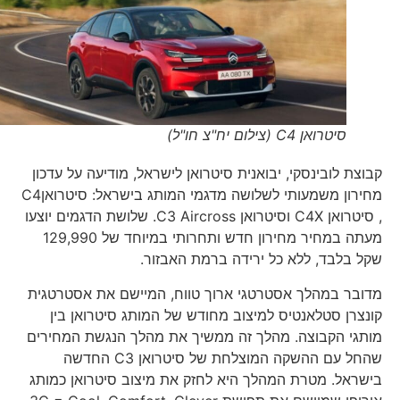
סיטרואן C4 (צילום יח"צ חו"ל)
קבוצת לובינסקי, יבואנית סיטרואן לישראל, מודיעה על עדכון
מחירון משמעותי לשלושה מדגמי המותג בישראל: סיטרואןC4
, סיטרואן C4X וסיטרואן C3 Aircross. שלושת הדגמים יוצעו
מעתה במחיר מחירון חדש ותחרותי במיוחד של 129,990
שקל בלבד, ללא כל ירידה ברמת האבזור.
מדובר במהלך אסטרטגי ארוך טווח, המיישם את אסטרטגית
קונצרן סטלאנטיס למיצוב מחודש של המותג סיטרואן בין
מותגי הקבוצה. מהלך זה ממשיך את מהלך הנגשת המחירים
שהחל עם ההשקה המוצלחת של סיטרואן C3 החדשה
בישראל. מטרת המהלך היא לחזק את מיצוב סיטרואן כמותג