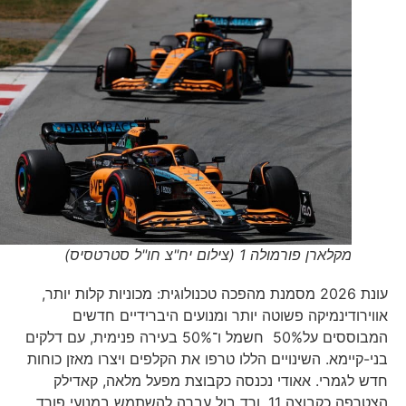
מקלארן פורמולה 1 (צילום יח"צ חו"ל סטרטסיס)
עונת 2026 מסמנת מהפכה טכנולוגית: מכוניות קלות יותר,
אווירודינמיקה פשוטה יותר ומנועים היברידיים חדשים
המבוססים על50% חשמל ו־50% בעירה פנימית, עם דלקים
בני-קיימא. השינויים הללו טרפו את הקלפים ויצרו מאזן כוחות
חדש לגמרי. אאודי נכנסה כקבוצת מפעל מלאה, קאדילק
הצטרפה כקבוצה 11, ורד בול עברה להשתמש במנועי פורד