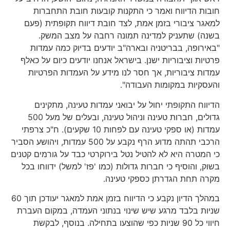
חובות הדיווח ואמר כי התקנות קובעות חובת התחברות
למאגר ציבורי בזמן אמת, לצד חובת דיווח תקופתית (פעם
בשנה) שתעניק למדינה תמונה רחבה על מצב המשק.
"באירופה, בבריטניה ובארה"ב יודעים בדיוק כמה עמדות
פרטיות וציבוריות ישנן. בישראל אנחנו יודעים כיום על כאלף
עמדות ציבוריות, אך חסר לנו מידע על העמדות הפרטיות
והעסקיות במקומות העבודה".
הדיווח התקופתי יחול על יבואני עמדות טעינה, מתקינים
גדולים, חברות טעינה וניהול טעינה, ובעלים של מעל 500
עמדות (או ספקי טעינה עם לפחות 10 שקעים). ח"כ צרפתי
הרכבי תהתה מדוע הרף נקבע על 500 עמדות, ויהושע הסביר
כי המטרה היא לא להטיל נטל בירוקרטי כבד על גורמים קטנים
בשוק, והוסיף כי חברות גדולות (כמו 'פז' למשל) ידווחו בכל
מקרה תחת הגדרתן כספקי טעינה.
במהלך הדיון נקבע כי הדיווח בזמן אמת למאגר יעודכן תוך 60
שניות בלבד מרגע שיש שינוי בנתוני העמדה, במקום העברת
חיווי כל 90 שניות כפי שהוצעו בתחילה. בנוסף, לבקשת