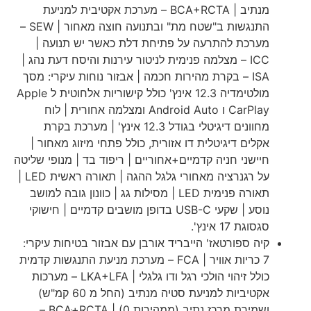
מנתיב | BCA+RCTA – מערכת אקטיבית למניעת
התנגשות ב"שטח מת" ובתנועה חוצה מאחור | SEW –
מערכת להתרעה על פתיחת דלת כאשר יש תנועה |
ICC – מצלמה פנימית לניטור עירנות והיסח דעת נהג |
ISA – בקרת מהירות חכמה | אבזור נוחות עיקרי: מסך
מולטימדיה 12.3 אינץ' כולל קישוריות אלחוטית ל Apple
CarPlay ו Android Auto ומצלמה אחורית | לוח
מחוונים דיגיטלי בגודל 12.3 אינץ' | מערכת בקרת
אקלים דיגיטלית דו אזורית, כולל פתחי מיזוג מאחור |
חיישני חניה קדמיים+אחוריים | ריפוד בד | מנופי שליטה
על רגנרציה מאחורי גלגל ההגה | תאורה ראשית LED |
תאורה פנימית LED | מסילות גג | כוונון גובה למושב
נוסע | שקעי USB-C בדופן מושבים קדמיים | חישוקי
סגסוגת 17 אינץ'.
קיה ספורטאז' הייבריד אורבן עם אבזור בטיחות עיקרי:
7 כריות אוויר | FCA – מערכת מניעת התנגשות קדמית
כולל זיהוי הולכי רגל ודו גלגלי | LKA+LFA – מערכות
אקטיביות למניעת סטיה מנתיב (החל מ 60 קמ"ש)
ושמירת מרכז נתיב (ממהירות 0) | BCAּּ+RCTA –