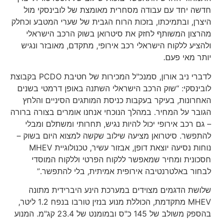
חדשה יחד עם עבודה מסחרית מאומצת של לובינסקי מול
היצרן, ובתמיכתו, בזכות הרוח הגבית של שערי המטבע וכחלק
מהרצון המשותף לחזק את סיטרואן בשוק הרכב הישראלי
ולהציע ללקוח הישראלי רכב אירופי, מתקדם, מאובזר ונגיש
יותר מאי פעם.
לדברי ניב אורון, סמנכ"ל המכירות של חטיבת PCDO בקבוצת
לובינסקי: “שוק הרכב הישראלי השתנה באופן דרמטי בשנים
האחרונות, בעיקר בעקבות כניסת המותגים הסיניים והלחץ
הגובר על המחיר. במהלך הנוכחי אנחנו אומרים בצורה ברורה
– גם רכב אירופי יכול להיות נגיש, תחרותי ומשתלם ומבלי
להתפשר. סיטרואן מציעה שילוב שקשה למצוא היום בשוק –
נוחות נסיעה יוצאת דופן, אבזור עשיר, טכנולוגיית MHEV
חסכונית ומחיר שמאפשר ללקוח הפרטי וללקוח המוסדי
לבחור באלטרנטיבה אירופית אמיתית, בלי להתפשר.”
שלושת הדגמים מצוידים במערכת הינע היברידית מתונה
MHEV מתקדמת, הכוללת מנוע בנזין טורבו בנפח 1.2 ליטר,
בהספק משולב של 145 כ"ס ובמומנט של 23.4 קג"מ. המנוע