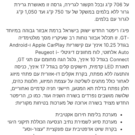
על 706 ק"ג ובכל הקשור לגרירה, גרסה זו מאושרת גרירת
גרור ללא בלמים במשקל של עד 750 ק"ג ועד 1,050 ק"ג
לגרור עם בלמים.
פיג'ו ריפטר החדש ישווק בישראל ברמת אבזור גבוהה במיוחד
-GT. זו תכלול אבזור נוחות רב שעיקריו מסך מולטימדיה
בגודל 10.25 אינץ' עם קישוריות Apple CarPlay ו-Android
Auto אלחוטי, לוח מחוונים דיגיטלי Peugeot i-
Connect בגודל 10 אינץ', גלגל הגה מחומם עם תגי GT,
תאורת LED קדמית, חישוקים קלים בגודל 17 אינץ', כניסה
והתנעה ללא מפתח, בקרת אקלים דו-אזורית עם פתחי מיזוג
לאחור כולל מתגים לשליטה על עצמת המיזוג, חלונות כהים,
חלון נפתח בדלת תא המטען, חיישני חניה קדמיים ואחוריים,
שלושה מושבים נפרדים בשורה השניה ועוד. כמו כן, הריפטר
החדש מצויד בשורה ארוכה של מערכות בטיחות מקוריות:
מערכת בלימת חירום אקטיבית
מערכת סיוע לשמירת נתיב הנסיעה הכוללת תיקוני היגוי
בקרת שיוט אדפטיבית עם פונקציית "עצור-וסע"