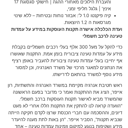
והעברת הילוכים מאחורי ההגה | חישוקי סגסוגת 17
אינץ' | גלגל חליפי זמני,
קיה פיקנטו 1.0 ל': אבזור נוחות ובטיחות – ללא שינוי
מגרסאות ה 1.2 היוצאות.
ועדת הכלכלה אישרה תקנות העוסקות במידע על עמדות
טעינה לרכב חשמלי
כדי להקל על מעל 300 אלף בעלי רכבים חשמליים בקבלת
מידע על עמדות טעינה ציבורית בזמן אמת. התקנות שאושרו
אף יחייבו בעלי עמדות טעינה ציבוריות להעביר באופן רציף
את הנתונים למאגר מרכזי של משרד האנרגיה, וכן למסור
מידע נוסף למשרד בהתאם לדרישתו.
ראש חטיבת אנרגיה מקיימת במשרד האנרגיה והתשתיות, רון
אייפר, הציג את ההתקנות ואמר כי מדובר בפעם הראשונה
שהמשרד מביא לאישור תקנות העוסקות ברכב חשמלי.
"הוועדה קראה לנו להתקין את התקנות הללו אחרי לא מעט
דיונים, וההסכמה עם חברי הכנסת שרצו לקדם חקיקה הייתה
שנביא תקנות", הסביר אייפר. "הן באות לתת מענה להיעדר
מידע ושקיפות בנוגע למיקום וזמינות עמדות טעינה – אחד