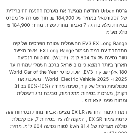
גרסת Urban החדשה מנגישה את מערכת ההנעה ההיברידית
של הספורטאז' במחיר של 184,900 ₪, תוך שמירה על מפרט
בטיחות מלא בדרגה 7 ואבזור נוחות עשיר. מחיר: 184,900 ₪
כולל מע"מ
EV3 EX Long Range החשמלית עטורת הפרסים של קיה
מתרחבת עם רמת הגימור EX Long Range אשר מציעה
טווח נסיעה של עד 604 ק"מ (WLTP). זהו טווח הנסיעה
הארוך ביותר המוצע כיום בישראל ברכב חשמלי שמחירו עד
180 אלף ₪. קיה EV3, זוכת פרסי World Car of the Year
2025 ו- World Electric Vehicle 2025 , משלבת את
טכנולוגיות הדגל של קיה, טעינה מהירה (10%-80% בכ 31
דקות), מערכות בטיחות מתקדמות, סביבת נהג דיגיטלית
ומרווח פנימי יוצא דופן.
רמת הגימור החדשה EX LR מציעה אבזור נוחות ובטיחות זהה
לרמת גימור EX SR , המקנה לה ציון בטיחות 7, עם קיבולת
סוללה מוגדלת של 81.4 kwh לטווח נסיעה 604 ק"מ. מחיר: