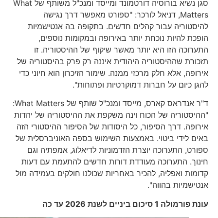
סגן נשיא בורוסיה דורטמונד ומייסד ומנכ"ל משותף של What
Matters, דניאל לורכר: "ספורט מאפשר דרך נגישה
להיסטוריה עבור קהלים חדשים. בתקופה בה אנטישמיות
הופכת להיות נוכחת יותר באירופה ובמקומות נוספים,
התערוכה הזו היא יותר מאשר שיקוף של ההיסטוריה. זו
תזכורת שההיסטוריה היהודית איננה רק פרק בהיסטוריה של
אירופה, אלא חלק מרכזי ממנה. שימור הזיכרון הוא חיוני כדי
להגן כיום על חברות דמוקרטיות ופתוחות".
ד"ר אנדראס קארס, מייסד ומנכ"ל שותף של What Matters:
"ההיסטוריה של הכוח וינה משקפת את ההיסטוריה של יהדות
אירופה. דרך הסיפור, כל היסודות של הסיפור ההיסטורי הזה
באים לידי ביטוי. באמצעות השימוש בספה האוניברסלית של
ספורט, התערוכה יוצרת הזדמוניות לדיאלוג, אמפתיה וגם
חינוך. התערוכה מעודדת דורות חדשים להתעמת עם דעות
קדומות ואפליה, להכיר באחריות שכולנו חולקים בעמידה מול
אנטישמיות בהווה".
עונת פורמולה 1 סיכום ביניים לשנת 2026 עד כה