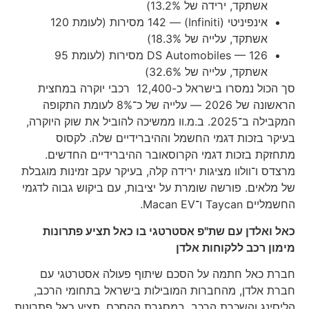
אשתקד, ירידה של ‎13.2%‎)
אינפיניטי (Infiniti) — 142 מסירות (לעומת 120
אשתקד, עלייה של ‎18.3%‎)
DS Automobiles — 126 מסירות (לעומת 95
אשתקד, עלייה של ‎32.6%‎)
סך הכול נמסרו בישראל כ-12,400 רכבי יוקרה במחצית
הראשונה של 2026 — עלייה של כ־‎8%‎ לעומת התקופה
המקבילה ב־2025. ב.מ.וו ממשיכה להוביל את שוק היוקרה,
בעיקר בזכות דגמי החשמל וההיברידיים שלה. לקסוס
מתחזקת בזכות דגמי הקרוסאובר ההיברידיים החדשים.
מרצדס ו־וולוו מציגות ירידה קלה, בעיקר עקב זמינות מוגבלת
של מלאים. פורשה שומרת על יציבות, עם ביקוש גבוה לדגמי
החשמליים Taycan ו־Macan EV.
כאל ואלדן עם שת"פ אסטרטגי בו כאל תציע פתרונות
מימון רכב ללקוחות אלדן
חברת כאל חתמה על הסכם שיתוף פעולה אסטרטגי עם
חברת אלדן, מהחברות המובילות בישראל בתחומי הרכב,
הליסינג והשכרת הרכב. במסגרת ההסכם, תציע כאל פתרונות