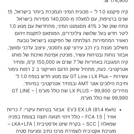
174,900 ₪.
קיה פיקנטו 1.0 ל' – מכונית המיני הנמכרת ביותר בישראל, 15
שנים ברציפות, עם למעלה מ-140,000 מסירות בישראל
ונתח שוק של כ 41% מסגמנט המיני, מתחדשת עם מנוע 1.0
ליטר חדש בעל שלושה צילינדרים, המותאם לתקנות זיהום
האוויר המחמירות. הצלחתה של הפיקנטו בישראל נובעת
משילוב מנצח בין רכב עירוני קטן וחסכוני, עיצוב עדכני ומושך,
אבזור נוחות ובטיחות עשיר, מוניטין אמינות ואיכות של מותג
קיה המגובה באחריות של 7 שנים או 150,000 ק"מ, ומחיר
אטרקטיבי. כעת, מתחיל שיווק הדגם האייקוני ב 2 רמות גימור
עשירות – LX Plus ו GT Line עם מנוע חדש בנפח 1.0 ל'
ותיבת הילוכים אוט' AMT ובמחיר אטרקטיבי במיוחד.
מחירים: LX PLUS – 99,900 שח כולל מע"מ | GT LINE –
99,990 שח כולל מע"מ.
EV3 EX LR (81.4 Kwh) אבזור בטיחות עיקרי: 7 כריות
אוויר | FCA 1.5 – כולל זיהוי תנועה חוצה בצומת בפניה
שמאלה | SCC – בקרת שיוט אדפטיבית | LKA+LFA –
מערכת אקטיבית לשמירת מרכז נתיב ומניעת סטיה