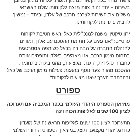
גישה נוחה בכל הקשור למימון (מגוון), עלויות מימון וכמובן
בשירות – יחד נהיה צוות מנצח ללקוחות. עולם האשראי
משלים את השירות לצרכני הרכב של אלדן, וביחד – נמשיך
להביא פתרונות ללקוחותינו."
ירון טיקטין, משנה למנכ״לית כאל וראש חטיבת לקוחות
פרטיים: "אנו גאים על חתימת ההסכם עם אלדן, ומודים
להנהלת החברה על הבחירה בכאל כשותפה אסטרטגית
בתחום מימון הרכב. אנו מאמינים באלדן ותופסים אותה
כחברה סולידית, הוגנת ומקצועית, מהמובילות בתחומה.
ההסכם מהווה צעד נוסף בהאצת פעילות מימון הרכב של כאל
ובהרחבת הערך שאנו מציעים ללקוחות".
ספורט
מוזיאון הספורט היהודי העולמי בכפר המכביה עם תערוכה
לציון 100 שנים לאליפות הכוח וינה
התערוכה לציון 100 שנים לאליפות הראשונה של מועדון
כדורגל יהודי מקצועני תוצג במוזיאון הספורט היהודי העולמי