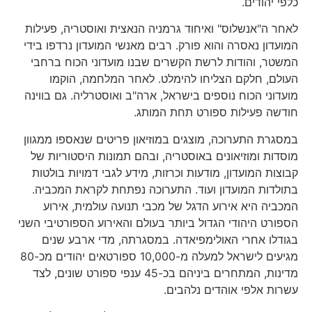
כלפי יהודים.
לאחר ה"אנשלוס" ואיחוד גרמניה הנאצית ואוסטריה, פעילות
המועדון נאסרה והוא פורק. רבים מאנשי המועדון נרדפו בידי
המשטר, והודות לרשת הקשרים שבנו מועדוני הכוח ברחבי
העולם, חלקם הצליחו להימלט. לאחר המלחמה, הוקמו
מועדוני הכוח נוספים בישראל, ארה"ב ואוסטרליה. גם בווינה
חודשה פעילות ספורט תחת המותג.
במסגרת התערוכה, מוצגים במוזיאון פריטים שנאספו ממגוון
מוסדות ומוזיאונים באוסטריה, ובהם תמונות היסטוריות של
קבוצות המועדון, מודעות וכרזות, מידע לגבי דמויות בולטות
בתולדות המועדון ועוד. התערוכה נפתחת לקראת המכביה.
המכביה היא אירוע הדגל של מכבי תנועה עולמית, אירוע
הספורט היהודי הגדול ביותר בעולם והאירוע הספורטיבי השני
בגודלו אחרי האולימפיאדה. במסגרתה, מדי ארבע שנים
מגיעים לישראל למעלה מ-10,000 ספורטאים יהודים מכ-80
מדינות, המתחרים ביניהם בכ-45 ענפי ספורט שונים, לצד
עשרות אלפי אוהדים נלהבים.