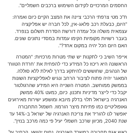
החסמים המרכזיים לקידום השימוש ברכבים חשמליים".
ח"כ מטי צרפתי הרכבי ציינה את המצב הקיים כיום ואמרה:
"היום, כבעלת רכב פלאג-אין, לכל חברה יש אפליקציה
עצמאית משלה וכל עמדה דורשת הסדרת תשלום בנפרד.
בעבר רשויות מקומיות הקימו עמדות במסדי נתונים שונים.
האם היום הכל יהיה במקום אחד?".
אייפר השיב כי לתקנות יש שתי מטרות מרכזיות: "המטרה
הראשונה היא ריכוז כל המידע כדי להפחית את 'חרדת הטווח'
של הנהגים, שחוששים להיתקע בדרך לאילת ללא סוללה.
המאגר יהיה פתוח לציבור הרחב ונגיש לאפליקציות השונות
בממשק ממוחשב. המטרה השנייה היא המידע שהרגולטור
יקבל כדי לייצר מדיניות ותכנון. כיום, כמעט 40% ממשק
האנרגיה בישראל תלוי בדלק מיובא ומושפע ישירות מאירועים
גאופוליטיים כמו פתיחת מיצר הורמוז. חשמול התחבורה
יאפשר לנו להוריד את צריכת האנרגיה של ישראל ב-14% עד
שנת 2040, מכיוון שרכב חשמלי יעיל פי כמה מרכב בנזין".
ראש אגף תחבורה במשרד האנרגיה, נחום יהושע, הרחיב על