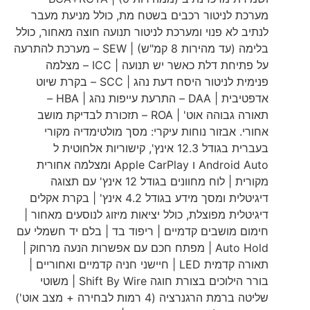
מערכת לניטור רכבים בשטח מת, כולל מניעת מעבר
לנתיב לא פנוי ומערכת לניטור תנועה חוצה מאחור, כולל
בלימה (עד מהירות 8 קמ"ש) | SEW – מערכת להתרעה
על פתיחת דלת כאשר יש תנועה | ICC – מצלמה
פנימית לניטור היסח דעת נהג | SCC – בקרת שיוט
אדפטיבית | DAA – התרעת עייפות נהג | HBA –
תאורה גבוהה אוט' | ROA – תזכורת לבדיקת מושב
אחורי. אבזור נוחות עיקרי: מסך מולטימדיה מקורי
בעברית בגודל 12.3 אינץ', קישוריות אלחוטית ל
Android Auto ו Apple CarPlay ומצלמה אחורית
מקורית | לוח מחוונים בגודל 12 אינץ' עם תצוגה
דיגיטלית ומסך מידע בגודל 4.2 אינץ' | בקרת אקלים
דיגיטלית מפוצלת, כולל יציאות מיזוג לנוסעים מאחור |
חימום מושבים קדמיים | ריפוד בד | בלם יד חשמלי עם
Auto Hold | מפתח חכם עם אפשרות הנעה מרחוק |
תאורה קדמית LED | חיישני חניה קדמיים ואחוריים |
בורר הילוכים בצורת חוגה Shift By Wire | משוטי
שליטה ברמת הרגנרציה (4 רמות לבחירה + מצב אוט')