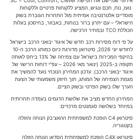
אירופי שמיישם את תפישת 3C = Cool, Comfort, Clever
נועז, נוח, חכם ונגיש, המציע ללקוחות פרטיים וללקוחות
מוסדיים אלטרנטיבה אמיתית מול התחרות הגוברת בשוק
הישראלי – עם יתרון ברור בנוחות, באבזור, בחיסכון בעלות
הכוללת TCO ובמחיר הרכישה.
על פי דוח מסירות רכב חדש של איגוד יבואני הרכב בישראל
לחודש יוני 2026, סיטרואן מדורגת כיום כמותג הרכב ה-10
בהיקפי המכירות בישראל עם צמיחה של 13% ביחס לאותה
תקופה ב-2025 (ינואר מאי 2026 – עפ"י דוחות הרישוי של
איגוד יבואני הרכב). עדכון המחירון הנוכחי נועד להמשיך את
מגמת הצמיחה של המותג, תוך חיזוק משמעותי של הצעת
הערך שלו בשוק הפרטי ובשוק הציים.
המחירון החדש מציב את שלושת הדגמים בעמדה תחרותית
במיוחד בשלושה סגמנטים מרכזיים:
סיטרואן C4 הופכת למשפחתית ההאצ'בק הנוחה והזולה
בקטגוריה.
סיטרואן C4X הופכת למשפחתית הסדאן הנוחה הזולה