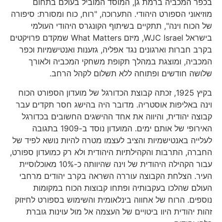
בכפר המכביה ברמת גן, המוסד המוביל בעולם בתחום
מוזיאוני הספורט היהודי. התערוכה, "רוח, כוח ומסורת: סיפורה
של הכוח וינה", תתקיים בשיתוף הקונגרס היהודי העולמי
בישראל WJC Israel, מיזם What Matters שמקדם פרויקטים
בקרב חברות וארגונים נגד אפליה, גזענות ואנטישמיות וכפר
המכביה, ומוצגת במהלך תקופת משחקי המכביה ולאורך
שלושה חודשים ופתוחה ללא תשלום לקהל הרחב.
בקיץ 1925, זכתה קבוצת הכדורגל של מועדון הספורט הכוח
וינה באליפות אוסטריה. מדובר היה בהישג חסר תקדים עבר
קבוצה יהודית, והיווה את אחד ההישגים החשובים בכדורגל
האירופי של אותם ימים. המועדון נוסד ב-1909 בתגובה
לעלייה באנטישמיות והציב לעצמו מטרה להיות נושא לפיד של
החברה, התרבות והקהילתיות היהודית ולא רק כמועדון ספורט,
עבור הקהילה היהודית של וינה שהיוותה כ-10% מאוכלוסיית
העיר. הצלחת הקבוצה עוררה השראה בקרב יהודים מרחבי
העולם שהלכו בעקבותיה ופתחו קבוצות הכוח במקומות
נוספים. הרוח של אחווה בינלאומית והשימוש בספורט לחיזוק
זהות יהודית היוו ביטויים של העצמה אל מול עוינות גוברת