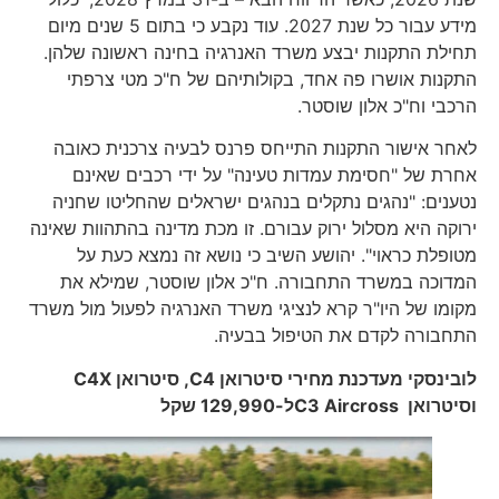
מידע עבור כל שנת 2027. עוד נקבע כי בתום 5 שנים מיום
תחילת התקנות יבצע משרד האנרגיה בחינה ראשונה שלהן.
התקנות אושרו פה אחד, בקולותיהם של ח"כ מטי צרפתי
הרכבי וח"כ אלון שוסטר.
לאחר אישור התקנות התייחס פרנס לבעיה צרכנית כאובה
אחרת של "חסימת עמדות טעינה" על ידי רכבים שאינם
נטענים: "נהגים נתקלים בנהגים ישראלים שהחליטו שחניה
ירוקה היא מסלול ירוק עבורם. זו מכת מדינה בהתהוות שאינה
מטופלת כראוי". יהושע השיב כי נושא זה נמצא כעת על
המדוכה במשרד התחבורה. ח"כ אלון שוסטר, שמילא את
מקומו של היו"ר קרא לנציגי משרד האנרגיה לפעול מול משרד
התחבורה לקדם את הטיפול בבעיה.
לובינסקי מעדכנת מחירי סיטרואן
C4
, סיטרואן
C4X
וסיטרואן
C3 Aircross
ל-129,990 שקל