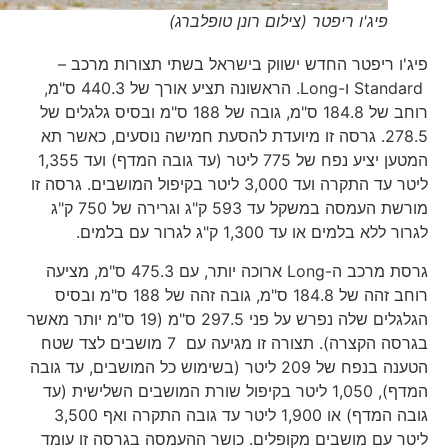
פיג'ו ריפטר (צילום רונן טופלברג)
פיג'ו ריפטר החדש ישווק בישראל בשתי תצורות מרכב –
Standard ו-Long. הראשונה תציע אורך של 440.3 ס"מ,
רוחב של 184.8 ס"מ, גובה של 188 ס"מ ובסיס גלגלים של
278.5. גרסה זו מיועדת להסעת חמישה נוסעים, כאשר תא
המטען יציע נפח של 775 ליטר (עד גובה המדף) ועד 1,355
ליטר עד התקרה ועד 3,000 ליטר בקיפול המושבים. גרסה זו
מורשת העמסה במשקל עד 593 ק"ג וגרירה של 750 ק"ג
לגרור ללא בלמים או עד 1,300 ק"ג לגרור עם בלמים.
גרסת מרכב ה-Long ארוכה יותר, עם 475.3 ס"מ, מציעה
רוחב זהה של 184.8 ס"מ, גובה זהה של 188 ס"מ ובסיס
הגלגלים שלה נפרש על פני 297.5 ס"מ (19 ס"מ יותר מאשר
בגרסה הקצרה). תצורה זו מגיעה עם 7 מושבים לצד שטח
הטענה בנפח של 209 ליטר (בשימוש כל המושבים, עד גובה
המדף), 1,050 ליטר בקיפול שורת המושבים השלישית (עד
גובה המדף) או 1,900 ליטר עד גובה התקרה ואף 3,500
ליטר עם מושבים מקופלים. כושר ההעמסה בגרסה זו עומד