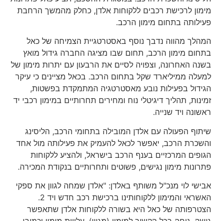
מימון לרכישת רכבים ללקוחות אלדן, כחלק מהמשך הרחבת
פעילותה בתחום מימון הרכב.
המהלך מהווה נדבך נוסף באסטרטגיית ​​הצמיחה של כאל
בתחום מימון הרכב, תחום שבו מציגה החברה גידול מואץ
בשנה האחרונה, וצפויה לסיים את הרבעון עם יתרות מימון של
למעלה ממיליארד שקל בתחום הרכב. בכאל מציינים כי עיקר
הגידול בפעילות נובע מאסטרטגיה המתמקדת בפשטות,
זמינות, תהליך דיגיטלי נוח ומחירים תחרותיים במימון רכבי יד
ראשונה ויד שנייה.
שיתוף הפעולה עם אלדן המובילה בתחומי הרכב, הליסינג
והשכרת הרכב, יאפשר לכאל להעמיק את פעילותה מול אחד
הגופים המרכזיים בענף הרכב בישראל, ולהציע ללקוחות
פתרונות מימון נגישים, פשוטים ותחרותיים בנקודת המכירה.
אבישי לוי מנכ"ל משותף באלדן: "אלדן שמחה לגוון את ספקי
האשראי והמימון ללקוחותינו ברכישת רכב חדש ויד 2.
הצטרפותה של כאל היא בשורה ללקוחות אלדן שתאפשר