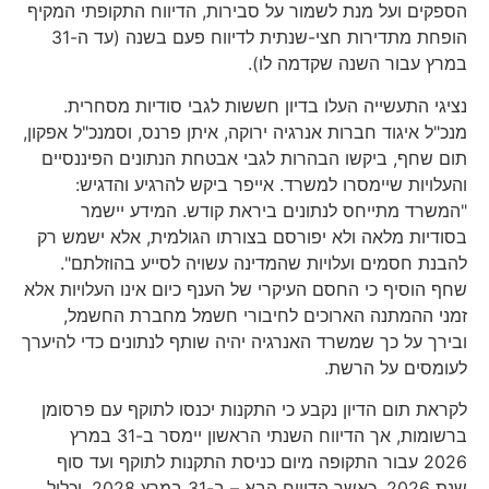
הספקים ועל מנת לשמור על סבירות, הדיווח התקופתי המקיף
הופחת מתדירות חצי-שנתית לדיווח פעם בשנה (עד ה-31
במרץ עבור השנה שקדמה לו).
נציגי התעשייה העלו בדיון חששות לגבי סודיות מסחרית.
מנכ"ל איגוד חברות אנרגיה ירוקה, איתן פרנס, וסמנכ"ל אפקון,
תום שחף, ביקשו הבהרות לגבי אבטחת הנתונים הפיננסיים
והעלויות שיימסרו למשרד. אייפר ביקש להרגיע והדגיש:
"המשרד מתייחס לנתונים ביראת קודש. המידע יישמר
בסודיות מלאה ולא יפורסם בצורתו הגולמית, אלא ישמש רק
להבנת חסמים ועלויות שהמדינה עשויה לסייע בהוזלתם".
שחף הוסיף כי החסם העיקרי של הענף כיום אינו העלויות אלא
זמני ההמתנה הארוכים לחיבורי חשמל מחברת החשמל,
ובירך על כך שמשרד האנרגיה יהיה שותף לנתונים כדי להיערך
לעומסים על הרשת.
לקראת תום הדיון נקבע כי התקנות יכנסו לתוקף עם פרסומן
ברשומות, אך הדיווח השנתי הראשון יימסר ב-31 במרץ
2026 עבור התקופה מיום כניסת התקנות לתוקף ועד סוף
שנת 2026, כאשר הדיווח הבא – ב-31 במרץ 2028, יכלול