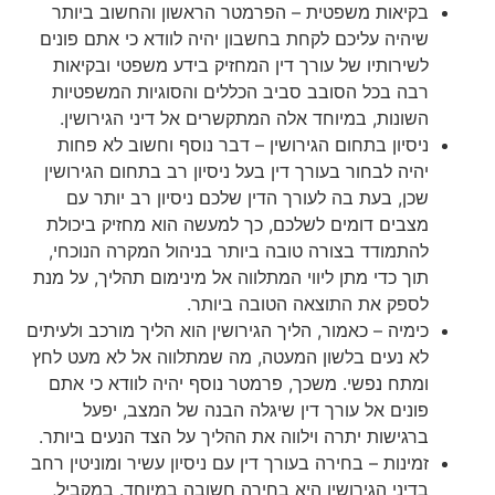
בקיאות משפטית – הפרמטר הראשון והחשוב ביותר
שיהיה עליכם לקחת בחשבון יהיה לוודא כי אתם פונים
לשירותיו של עורך דין המחזיק בידע משפטי ובקיאות
רבה בכל הסובב סביב הכללים והסוגיות המשפטיות
השונות, במיוחד אלה המתקשרים אל דיני הגירושין.
ניסיון בתחום הגירושין – דבר נוסף וחשוב לא פחות
יהיה לבחור בעורך דין בעל ניסיון רב בתחום הגירושין
שכן, בעת בה לעורך הדין שלכם ניסיון רב יותר עם
מצבים דומים לשלכם, כך למעשה הוא מחזיק ביכולת
להתמודד בצורה טובה ביותר בניהול המקרה הנוכחי,
תוך כדי מתן ליווי המתלווה אל מינימום תהליך, על מנת
לספק את התוצאה הטובה ביותר.
כימיה – כאמור, הליך הגירושין הוא הליך מורכב ולעיתים
לא נעים בלשון המעטה, מה שמתלווה אל לא מעט לחץ
ומתח נפשי. משכך, פרמטר נוסף יהיה לוודא כי אתם
פונים אל עורך דין שיגלה הבנה של המצב, יפעל
ברגישות יתרה וילווה את ההליך על הצד הנעים ביותר.
זמינות – בחירה בעורך דין עם ניסיון עשיר ומוניטין רחב
בדיני הגירושין היא בחירה חשובה במיוחד. במקביל,