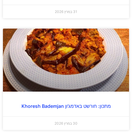
31 במרץ 2026
מתכון: חורשט באדמג'ון Khoresh Bademjan
30 במרץ 2026