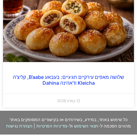
שלושה מאפים עירקיים חגיגיים: בעבאע B’aabe, קליצ’ה
Kleicha ודאהינה Dahina
12 במרץ 2026
כל שימוש באתר, במידע, בשירותים או בקישורים המסופקים באתר
מהווים הסכמה ל-
תנאי השימוש
ול-
מדיניות הפרטיות
|
הצהרת נגישות