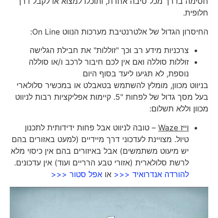
חסימה בדרך מכל סיבה אחרת, ותוכלו למצוא או לקבל דרך
חלופית.
החיסרון הגדול של אלטרנטיבת מערכות הנווט On Line:
צרכניות מידע רב וכך "זוללות" את חבילת הגלישה
זוללות סוללה ואם אין לכם חיבור לרכב ו/או סוללה
נוספת, לא תגיעו ליעד בסוף היום
בניווט מכוון, מומלץ להשתמש בטאבלט או במכשיר סלולארי
בעל מסך גדול של לפחות "5. קיימות אפליקציות רבות לניווט
מכוון וללא תשלום:
וייז
Waze
– טובה לניווט אבל פחות ידידותית לתכנון
טיול. מצויינת לעדכוני דרך מיידיים (למעט באזורים בהם
יש מיעוט משתמשים) אבל באיזורים בהם אין כיסוי מלא
לרשת סלולארית (אזורי טבע הרריים ועוד) אין עדכונים.
להורדה אנדרואיד <<<
או
אפל סטור <<<