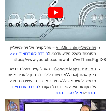
ויה-מישליין
ViaMichlain
– אפליקציה של ויה-מישליין
מפורטת בשלל מידע עדכני. ל
הורדה לאנדרואיד <<<
https://www.youtube.com/watch?v=TfnmsPqpX-8
גוגל מפס
Google Maps
– האפליקציה פועלת ברשת
בזמן אמת (וגם ללא רשת סלולרית). ניתן להוריד מפות
מראש ולהשתמש ללא חיבור אינטרנט. עשירה במידע
על מקומות ועל עסקים בכל מקום. ל
הורדה אנדרואיד
<<<
או
אפל סטור <<<