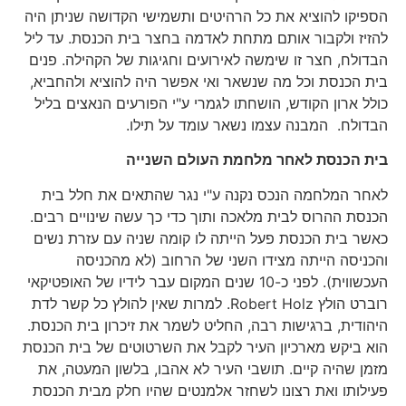
הספיקו להוציא את כל הרהיטים ותשמישי הקדושה שניתן היה
להזיז ולקבור אותם מתחת לאדמה בחצר בית הכנסת. עד ליל
הבדולח, חצר זו שימשה לאירועים וחגיגות של הקהילה. פנים
בית הכנסת וכל מה שנשאר ואי אפשר היה להוציא ולהחביא,
כולל ארון הקודש, הושחתו לגמרי ע"י הפורעים הנאצים בליל
הבדולח. המבנה עצמו נשאר עומד על תילו.
בית הכנסת לאחר מלחמת העולם השנייה
לאחר המלחמה הנכס נקנה ע"י נגר שהתאים את חלל בית
הכנסת ההרוס לבית מלאכה ותוך כדי כך עשה שינויים רבים.
כאשר בית הכנסת פעל הייתה לו קומה שניה עם עזרת נשים
והכניסה הייתה מצידו השני של הרחוב (לא מהכניסה
העכשווית). לפני כ-10 שנים המקום עבר לידיו של האופטיקאי
רוברט הולץ Robert Holz. למרות שאין להולץ כל קשר לדת
היהודית, ברגישות רבה, החליט לשמר את זיכרון בית הכנסת.
הוא ביקש מארכיון העיר לקבל את השרטוטים של בית הכנסת
מזמן שהיה קיים. תושבי העיר לא אהבו, בלשון המעטה, את
פעילותו ואת רצונו לשחזר אלמנטים שהיו חלק מבית הכנסת