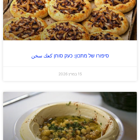
סיפורו של מתכון: כעק סוחן كعك سخن
15 במרץ 2026