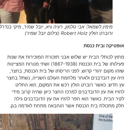
מימין לשמאל: אבי טלמון, רעיה גיא, יובל שמיר, מיקי בנדרלי
ורוברט הולץ Robert Holz (צילום יובל שמיר)
אופטיקה ובית כנסת
מחוץ לכותלי הבית יש שלוש אבני תזכורת המזכירות את שנות
פעילותו של בית הכנסת (1867-1938) ושתי מנורות המציינות
שזהו מקום יהודי קדוש. לפני הריסתו של בית הכנסת, בחצר,
היה עץ דובדבנים ולאחר מלחמת העולם השנייה, נשתל בחצר
עץ חדש. כאשר רוברט הולץ רכש את המקום, הוא החליט
להזיז את עץ הדובדבנים למרכז החצר כיוון שהיה קרוב מידי
לקיר הבית. כאשר הוא חפר להזיז את עץ הדובדבנים גילה
חלק מתכולת בית הכנסת אשר הוחבאה מתחת לאדמה בגן.