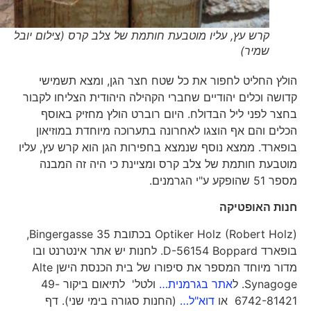
קרש עץ, עליו מוטבעת חותמת של צלב קרס (צילום יובל
שמיר)
הולץ החליט לחפור את כל שטח חצר הגן, ומצא תשמישי
קדושה וכלים יהודיים שחברי הקהילה היהודית הצליחו לקבור
בחצר לפני ליל הבדולח. היום רוברט הולץ מחזיק באוסף
הכלים והם אף הוצגו לאחרונה בתערוכה מיוחדת במוזיאון
בופארד. ממצא נוסף שנמצא בחפירות הגן הוא קרש עץ, עליו
מוטבעת חותמת של צלב קרס ומציינת כי היה זה המבנה
מספר 51 שהופקע ע"י הגרמנים.
חנות האופטיקה
(Optiker Holz (Robert Holz בכתובת Bingergasse 35,
בופארד D-56154 Boppard. לחנות יש אתר אינטרנט ובו
מדור מיוחד המספר את סיפורו של בית הכנסת הישן Alte
Synagoge. ל
אתר בגרמנית…
ולטל' לתיאום ביקור 49-
6742-81421 או
דוא"ל…
(החנות סגורה בימי שני). דף