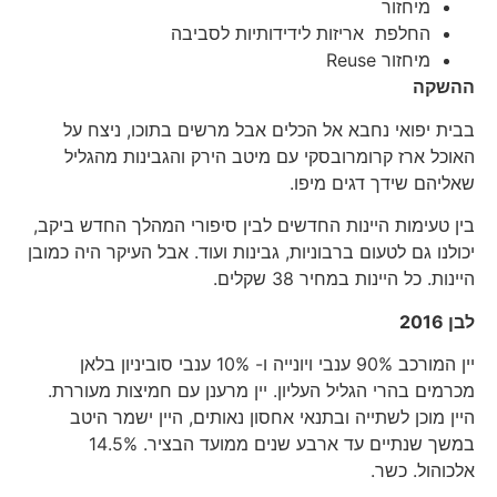
מיחזור
החלפת אריזות לידידותיות לסביבה
מיחזור Reuse
ההשקה
בבית יפואי נחבא אל הכלים אבל מרשים בתוכו, ניצח על
האוכל ארז קרומרובסקי עם מיטב הירק והגבינות מהגליל
שאליהם שידך דגים מיפו.
בין טעימות היינות החדשים לבין סיפורי המהלך החדש ביקב,
יכולנו גם לטעום ברבוניות, גבינות ועוד. אבל העיקר היה כמובן
היינות. כל היינות במחיר 38 שקלים.
לבן 2016
יין המורכב 90% ענבי ויונייה ו- 10% ענבי סוביניון בלאן
מכרמים בהרי הגליל העליון. יין מרענן עם חמיצות מעוררת.
היין מוכן לשתייה ובתנאי אחסון נאותים, היין ישמר היטב
במשך שנתיים עד ארבע שנים ממועד הבציר. 14.5%
אלכוהול. כשר.