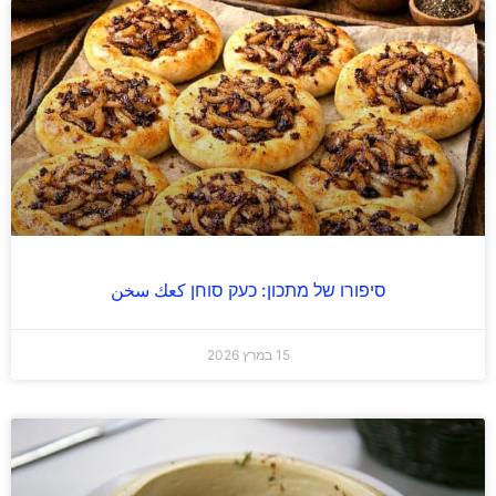
סיפורו של מתכון: כעק סוחן كعك سخن
15 במרץ 2026