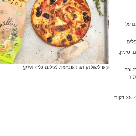
ם על
פלים
 טימין,
קיש לשולחן חג השבועות (צילום גליה איתן)
מפרטורה
נור