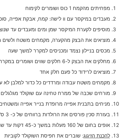
מפחיתים מהקמח 1 כוס ושומרים לקימוח
מעבדים במיקסר עם וו לישה: קמח, אבקת אפייה, סוכ
מוסיפים לקערת המיקסר שמן ומים ומעבדים עד שנוצ
מוציאים את הבצק מהקערה, מקמחים משטח ולשים מ
מכסים בניילון נצמד ומכניסים למקרר למשך שעה
מחלקים את הבצק ל-6 חלקים שווים ושומרים במקרר
מוציאים לרידוד כל פעם חלק אחד
מקמחים משטח עבודה ומרדדים כל כדור למלבן לא ע
מורחים שכבה של ממרח טחינה עם שוקולד מגלגלים ב
מניחים בתבנית אפייה מרופדת בנייר אפייה ומשטחים
בעזרת סכין פורסים את הרולדות ברווחים של כ- 3 ס"מ עד הסוף אך לא מפרידים את הפרוסות זו מזו
אופים בחום של 160 מעלות במשך כ-45 דקות עד שהעוגיות מזהיבות קלות אך עדיין נשארות בהירות
להכנת הזיגוג
: שוברים את חפיסת השוקולד לקוביות