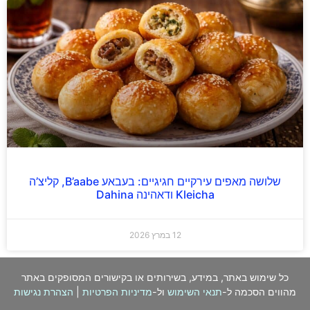
שלושה מאפים עירקיים חגיגיים: בעבאע B’aabe, קליצ’ה
Kleicha ודאהינה Dahina
12 במרץ 2026
כל שימוש באתר, במידע, בשירותים או בקישורים המסופקים באתר
מהווים הסכמה ל-
תנאי השימוש
ול-
מדיניות הפרטיות
|
הצהרת נגישות