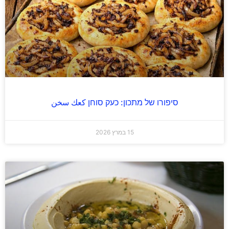
סיפורו של מתכון: כעק סוחן كعك سخن
15 במרץ 2026