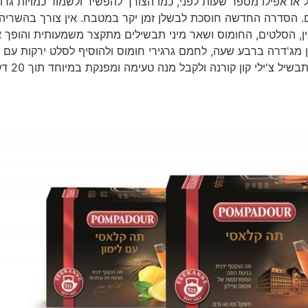
ל או אפילו מספר שעות לפני, כמו הצורך להפשיר ולשמור כמויות גדו
. הסדרה החדשה חוסכת לבשלן זמן יקר במטבח. אין צורך בהשריה
ן, הסלטים, החומוס ושאר מיני תבשילים מתקצר משמעותית והופך 
ן מג'דרה ברבע שעה, לחמם גרגירי חומוס ולהוסיף לסלט ירקות עם 
ולקבל סלט משודרג ועשיר, להוסיף שעועית משני הצבע