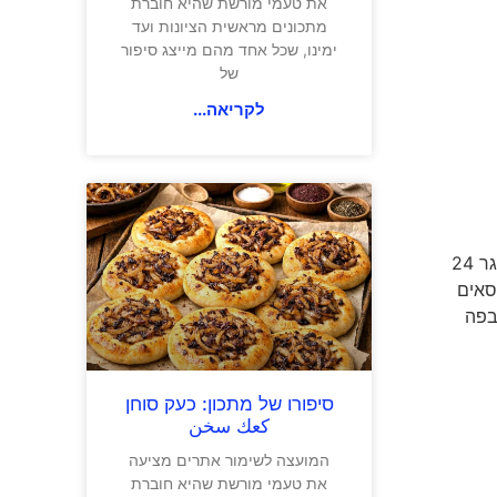
את טעמי מורשת שהיא חוברת
מתכונים מראשית הציונות ועד
ימינו, שכל אחד מהם מייצג סיפור
של
לקריאה...
עשוי 95% ענבי שיראז ו-5% ענבי פטי ורדו מכרמים בעין סתר, כפר שמאי שבגליל העליון. היין התבגר 24
וניסאים
בפה
סיפורו של מתכון: כעק סוחן
كعك سخن
המועצה לשימור אתרים מציעה
את טעמי מורשת שהיא חוברת