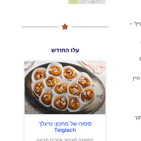
 היין" –
כים 19-15
עלו החודש
ם
יין
וך
סיפורו של מתכון: טייגלך
Teiglach
המועצה לשימור אתרים מציעה