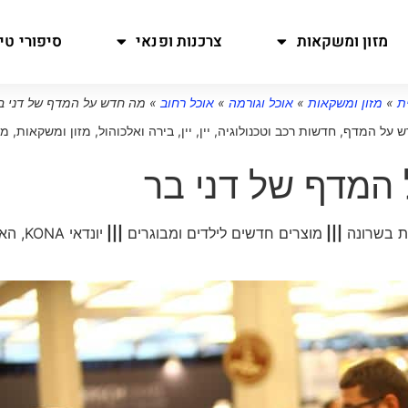
מזון ומשקאות
צרכנות ופנאי
סיפורי טיו
ת
»
מזון ומשקאות
»
אוכל וגורמה
»
אוכל רחוב
»
מה חדש על המדף של דני ב
ש על המדף
,
חדשות רכב וטכנולוגיה
,
יין
,
יין, בירה ואלכוהול
,
מזון ומשקאות
,
מס
המדף של דני בר
ת בשרונה
|||
מוצרים חדשים לילדים ומבוגרים
|||
יונדאי ONA