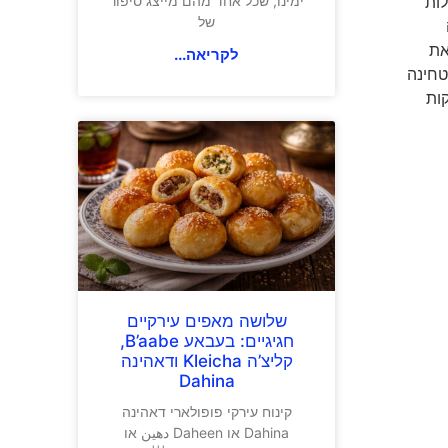
לות
ימינו, שכל אחד מהם מייצג סיפור
של
את
לקריאה...
טחינה
ים לתבשיל צ'ילי קון קורנה ולקבל מנה טעימה ומפנקת במיוחד תוך 20 דקות
שלושה מאפים עירקיים
חגיגיים: בעבאע B’aabe,
קליצ’ה Kleicha ודאהינה
Dahina
קינוח עירקי פופולארי דאהינה
Dahina או Daheen دهين או