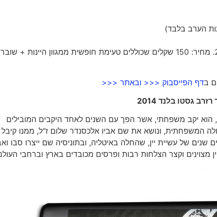
ות הערב בלבד)
כניסת קהל רחב ב- 2 ימי הארוע בין השעות 18:30 – 22:00. מחיר: 150 שקלים שכוללים טעימת חופשית ממגוון היינות + שובר
דף הפייסבוק <<<
ובאתר <<<
, הוא יקב משפחתי, אשר הפך עם השנים לאחד היקבים המובילים
 ידי יורם שלום, על הנחלה המשפחתית, ונושא את שם אביו אלכסנדר שלום ז"ל, ממנו קיב
נים של עשיית יין, שהחלה באיטליה, ובתוניסיה שם ייצרו סבו ואב
טין מצוינים וקצר הצלחות רבות ופרסים מכובדים בארץ וברחבי העולם