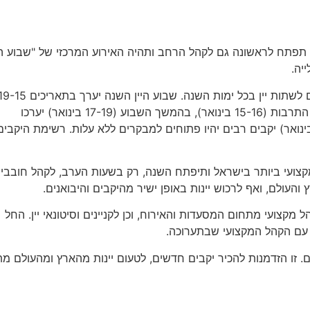
ערוכת היין "סומלייה 2018", שתתקיים השנה בפעם ה-15, תפתח לראשונה גם לקהל הרחב ותהיה האירוע המרכזי של "שבוע
יה.
מטרת שבוע היין לקדם את תרבות היין ולעודד קהלים רחבים לשתות יין בכל ימות השנה. שבוע היין השנה יערך בתארי
בינואר, ימים שני עד שישי, ויתחיל בתערוכת סומלייה בהיכל התרבות (15-16 בינואר), בהמשך השבוע (17-19 בינואר) יערכו
עים וטעימות בחנויות יין ברחבי הארץ, וביום שישי (19 בינואר) יקבים רבים יהיו פתוחים למבקרים ללא עלות. רשימת היקבי
צועי ביותר בישראל ותיפתח השנה, רק בשעות הערב, לקהל חובבי ה
והעולם, ואף לרכוש יינות באופן ישיר מהיקבים והיבואנים.
 תהיה פתוחה לקהל מקצועי מתחום המסעדות והאירוח, וכן לקניינים וסיטונאי יין. החל
ם. זו הזדמנות להכיר יקבים חדשים, לטעום יינות מהארץ ומהעולם מת