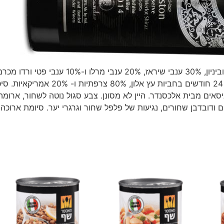
עשוי 40% ענבי קברנה סוביניון, 30% ענבי שיראז, 20% ענבי מרלו ו-10% ענבי פטי
באזור כרם בן זמרה וכפר שמאי שבגליל העליון. היין התבגר 24 חודשים בחביות עץ אלון, 80% צרפתיות ו- 20%
סאים מבית אלכסנדר. היין לא מסונן. צבע סגול נוטה לשחור, ארומה
ודובדבן שחורים, נגיעות של פלפל שחור וגרגרי יער. סיומת ארוכה