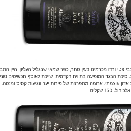
 אלון, 60% צרפתיות ו- 40% אמריקאיות. סיכת הבגד המופיעה בתווית הקדמית, שייכת לאוסף תכשיטים ט
 אדון עוצמתי. ארומה מתפרצת של פירות יער ונגיעות קסיס ומנטה. 