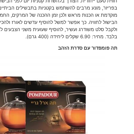
חווית טעם ייחודית. הצורך בלהשרות קטניות יום לפני הבישו
בפריזר, מונע מרבים להשתמש בקטניות בתבשילים הביתיים
מוקדמת או הכנות מראש ולכן זמן ההכנה של המרקים, החמי
הבישול לחוויה. כך אפשר למשל להוסיף עדשים לאורז ולהכי
בלבד. מחיר: 6.90 שקלים ליחידה (400 גרם).
תה פומפדור עם סדרת הזהב