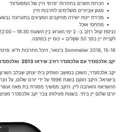
הכרזת הזוכים בתחרות 'פרסי היין של המסעדות'
מגוון אביזרים משלימים לתרבות היין
מכירת יינות ישירה מהיקבים המציגים בתערוכה (בשע
מתחמי אוכל
לקניית יין בסך 50 שקלים + כוס יין במתנה.
Sommelier 2018, 15-16 בינואר, היכל התרבות ת"א. פרטים ב
יקב אלכסנדר עם אלכסנדר רזרב שיראז 2013 ואלכסנדר רזרב גסטו בלנד 2014
יקב אלכסנדר, השוכן במושב הוותיק בית יצחק שבלב השרון
בישראל. היקב הוקם בשנת 1996 על
ההשראה והאהבה ליין. היקב ממשיך מסורת בת מאה ועשרים ש
יורם שלום יין ביתי. בשנות פעילותו צבר יקב אלכסנדר מוני