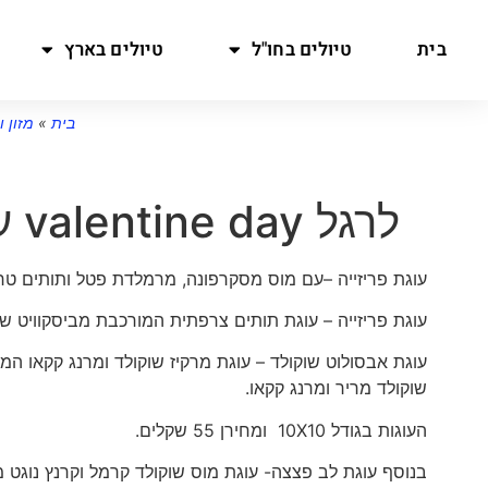
בית
טיולים בחו"ל
טיולים בארץ
בית
»
מזון 
לרגל valentine day עוגות זוגיות וחגיגיות לאוהבים
עוגת פריזייה –עם מוס מסקרפונה, מרמלדת פטל ותותים טר
עוגת פריזייה – עוגת תותים צרפתית המורכבת מביסקוויט ש
עוגת אבסולוט שוקולד – עוגת מרקיז שוקולד ומרנג קקאו המו
שוקולד מריר ומרנג קקאו.
העוגות בגודל 10X10 ומחירן 55 שקלים.
בנוסף עוגת לב פצצה- עוגת מוס שוקולד קרמל וקרנץ נוגט מחיר 49.90 ש