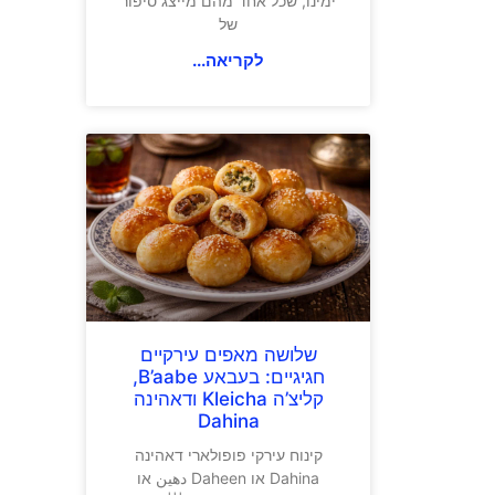
ימינו, שכל אחד מהם מייצג סיפור
של
לקריאה...
שלושה מאפים עירקיים
חגיגיים: בעבאע B’aabe,
קליצ’ה Kleicha ודאהינה
Dahina
קינוח עירקי פופולארי דאהינה
Dahina או Daheen دهين או