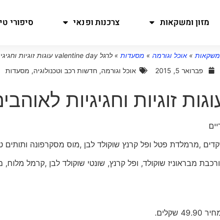
מזון ומשקאות
צרכנות ופנאי
סיפורי טיו
ומשקאות
»
אוכל וגורמה
»
מסעדות
»
לרגל valentine day עוגות זוגיות וחגיגיות לאוהבים
פברואר 5, 2015
אוכל וגורמה
,
חדשות רכב וטכנולוגיה
,
מסעדות
יים
קדים ,מרמלדת פטל ופל קרנץ שוקולד לבן ,מוס מסקרפונה ותותים טר
רכבת מבראוניז שוקולד, ופל קרנץ, שונטי שוקולד לבן ,קרמל מלוח, מ
קלים.