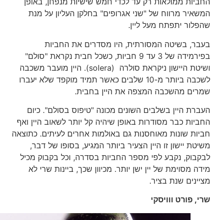
החביות ממולאות רק עד לכדי חמש שישיות מנפחן, באופן
המשאיר מרווח של "שני אגרופים" בחלקן העליון על מנת
שהפלור יתפתח מעל ליין.
בעבר, בשיטה המסורתית, היו מסדרים את החביות
בפירמידה של 3 עד 9 חביות, כשכל חבית נקראת "סולם"
ושיטת היישון ניקראת סולרה (solera). היין מועבר משכבה
לשכבה ביותר מ-10 שלבים כאשר תמיד מוקפד שלא יעברו
שמרים מהשכבה המצפה את היין בחבית.
העברת היין בשלבים השונים מכונה "טיפוס בסולם". כיום
החביות כבר מסודרות באופן שיהיה קל יותר לשאוב היין ואף
חביות שונות מאוחסנות גם באולמות אחרים לעיתים. כתוצאה
משיטת יישון זו היין הצעיר ביותר המגיע, בסופו של דבר,
לבקבוק, נקבע לפי מספר החביות בסדרה, וכל בקבוק מכיל
מידה מסוימת של יין ישן יותר. מכיוון שכך, ביינות שרי לא
מציינים שנת בציר.
שרי, פורט ווויסקי