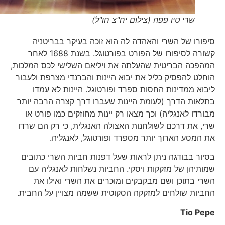
שרי טיו פפה (צילום יח"צ חו"ל)
סיפורו של השרי והאהדה לה הוא זוכה בעיקר בבריטניה
קשורה לסיפורו של הפורט בפורטוגל. בשנת 1688 לאחר
המהפכה הבריטית שהעלתה את ויליאם השלישי לכס המלכות,
הוחלט להפסיק כליל את יבוא היינות והברנדי מצרפת ולעבור
ליבוא ממדינות החסות ספרד ופורטוגל. היינות לא עמדו
בתלאות הדרך (לעומת היינות שעברו דרך קצרה הרבה יותר
מבורדו לאנגליה) וכך מצאו רק יינות מחוזקים כמו פורט או
שרי, את דרכם לשולחנות האצולה האנגלית, כי רק הם שרדו
את המסע הארוך יותר מספרד ופורטוגל, לאנגליה.
בסיור בבודגה ניתן לראות שעל דפנות חביות השרי כתובים
שמותיהן של מזקקות ויסקי. החביות נשלחות לאנגליה עם
השרי בתוכן ושם מבקבקים ומוכרים את השרי ואילו את
החביות שולחים למזקקה הסקוטית ששמה מצויין על החבית.
Tio Pepe