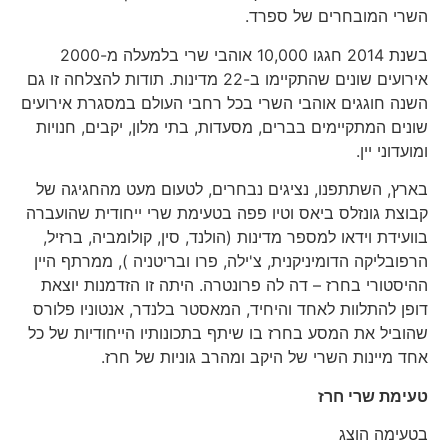
השרי המובחרים של ספרד.
בשנת 2014 חגגו 10,000 אוהבי שרי בלמעלה מ-2000
אירועים שונים שהתקיימו ב-22 מדינות. תודות להצלחה זו גם
השנה חוגגים אוהבי השרי בכל רחבי העולם במסגרת אירועים
שונים המתקיימים בברים, מסעדות, בתי מלון, יקבים, חנויות
ומועדוני יין.
בארץ, השתתפנו, נציגים נבחרים, לטעום מעט מהחגיגה של
קבוצת גונזלס ביאס וטיו פפה בטעימת שרי ייחודית שהועברה
בוועידת וידאו למספר מדינות (הולנד, סין, קולומביה, ברזיל,
הרפובליקה הדומיניקנית, צ'ילה, פרו ובריטניה ), ממרתף היין
ההיסטורי בחרז – דה לה פרונטרה. היתה זו הזדמנות יוצאת
דופן להתלוות לאחד והיחיד, המאסטר בלנדר, אנטוניו פלורס
שהוביל את המסע בחרז בו שיתף בתכונותיו הייחודיות של כל
אחד מיינות השרי של היקב ומהרב גוניות של חרז.
טעימת שרי חרז
בטעימה הוצג