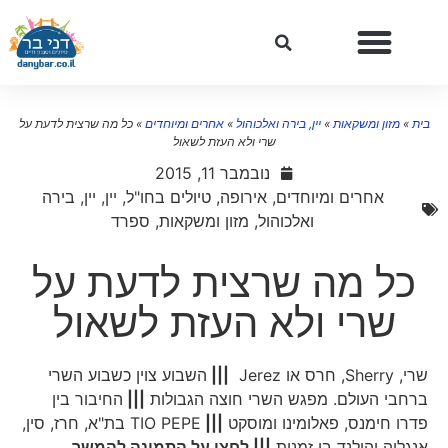
ית
»
מזון ומשקאות
»
יין, בירה ואלכוהול
»
אחרים ומיוחדים
»
כל מה שרצית לדעת על
שרי ולא העזת לשאול
נובמבר 11, 2015
אחרים ומיוחדים
,
אירופה
,
טיולים בחו"ל
,
יין
,
יין, בירה
ואלכוהול
,
מזון ומשקאות
,
ספרד
כל מה שרצית לדעת על
שרי ולא העזת לשאול
שרי, Sherry, חרס או Jerez
|||
השבוע צוין כשבוע השרי
ברחבי העולם. מפגש השרי חוצה הגבולות
|||
החיבור בין
פדרו חימנס, פאלומינו ומוסקט
|||
TIO PEPE בת"א, חרז, סין,
אנגליה והולנד בו זמנית
||| לחצו על התמונה להמשך