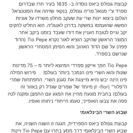
קבוצת גונזלס ביאס נוסדה ב- 1835 בעיר חרז שבדרום
ספרד ע"י מנואל מריה גונזלס, בנקאי שזיהה את הפוטנציאל
הגלום ביצוא יינות שרי עת שעקב מחלון משרדו על אוניות
המשא שהועמסו במשקה בדרכן לאנגליה. הוא החליט להקים
יקב וגייס לטובת העניין את דודו שעבד בזמנו ביקב אחר.
המוצר הראשון שהיקב הוציא לאור נקרא Tio Pepe (הדוד
פפה) על שם הדוד האהוב והוא הסימן המסחרי הראשון
שנרשם בספרד.
Tio Pepe הפך אייקון ספרדי המיוצא ליותר מ – 75 מדינות
שונות והוא השרי פינו הנמכר ביותר בעולם! פירוש המילה
פינו הינה יבש והיא מייצגת את סגנון השרי. התפתחות שמרי
ה"פלור" (flor- זן מיוחד של שמרים שגדל רק באזור זה
בעולם) בחבית מונעת מהיין את המגע עם החמצן ומקנה לטיו
פפה את צבעו האופייני, טעמו הייחודי ניחוחו ואופיו.
שבוע השרי הבינלאומי
קבוצת גונזלס ביאס הספרדית, חגגה זו השנה השניה, את
שבוע השרי הבינלאומי דרך מסע בחרז עם Tio Pepe ויינות