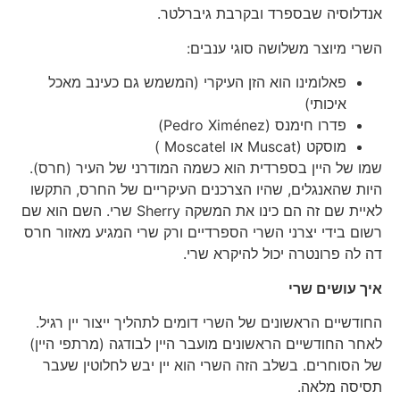
אנדלוסיה שבספרד ובקרבת גיברלטר.
השרי מיוצר משלושה סוגי ענבים:
פאלומינו הוא הזן העיקרי (המשמש גם כעינב מאכל
איכותי)
פדרו חימנס (Pedro Ximénez)
מוסקט (Muscat או Moscatel )
שמו של היין בספרדית הוא כשמה המודרני של העיר (חרס).
היות שהאנגלים, שהיו הצרכנים העיקריים של החרס, התקשו
לאיית שם זה הם כינו את המשקה Sherry שרי. השם הוא שם
רשום בידי יצרני השרי הספרדיים ורק שרי המגיע מאזור חרס
דה לה פרונטרה יכול להיקרא שרי.
איך עושים שרי
החודשיים הראשונים של השרי דומים לתהליך ייצור יין רגיל.
לאחר החודשיים הראשונים מועבר היין לבודגה (מרתפי היין)
של הסוחרים. בשלב הזה השרי הוא יין יבש לחלוטין שעבר
תסיסה מלאה.