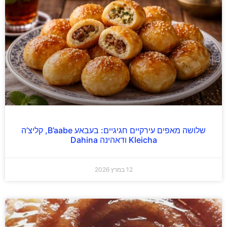
שלושה מאפים עירקיים חגיגיים: בעבאע B’aabe, קליצ’ה
Kleicha ודאהינה Dahina
12 במרץ 2026