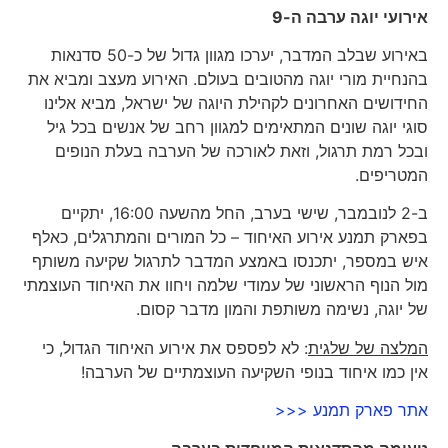
אירועי יוגה ערבה ה-9
באירוע שבלב המדבר, יערכו מגוון גדול של כ-50 סדנאות
בהנחיית מורי יוגה מהטובים בעולם. האירוע מעצב ומביא את
החידושים האחרונים לקהילת היוגה של ישראל, מביא אלינו
סוגי יוגה שונים המתאימים למגוון רחב של אנשים בכל גיל
ובכל רמת תרגול, וזאת לאורכה של הערבה בעלת הנופים
המטריפים.
ב-2 לנובמבר, שישי בערב, החל מהשעה 16:00, יתקיים
בפארק תמנע אירוע האיחוד – כל המורים והמתרגלים, כאלף
איש במספר, יתכנסו באמצע המדבר לתרגול שקיעה משותף
מול הנוף הראשוני של עמודי שלמה ויחוו את האיחוד העוצמתי
של יוגה, נשימה משותפת והמון מדבר קסום.
המלצה של שלגית
: לא לפספס את אירוע האיחוד הגדול, כי
אין כמו איחוד בנופי השקיעה העוצמתיים של הערבה!
אתר פארק תמנע <<<