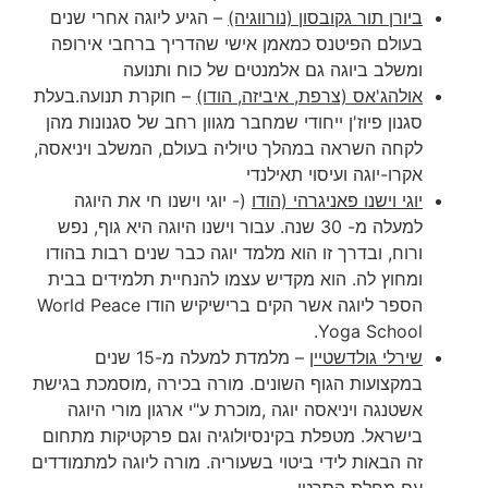
ביורן תור גקובסון (נורווגיה)
– הגיע ליוגה אחרי שנים
בעולם הפיטנס כמאמן אישי שהדריך ברחבי אירופה
ומשלב ביוגה גם אלמנטים של כוח ותנועה
אולהג'אס (צרפת, איביזה, הודו)
– חוקרת תנועה.בעלת
סגנון פיוז'ן ייחודי שמחבר מגוון רחב של סגנונות מהן
לקחה השראה במהלך טיוליה בעולם, המשלב ויניאסה,
אקרו-יוגה ועיסוי תאילנדי
יוגי וישנו פאניגרהי (הודו
(- יוגי וישנו חי את היוגה
למעלה מ- 30 שנה. עבור וישנו היוגה היא גוף, נפש
ורוח, ובדרך זו הוא מלמד יוגה כבר שנים רבות בהודו
ומחוץ לה. הוא מקדיש עצמו להנחיית תלמידים בבית
הספר ליוגה אשר הקים ברישיקיש הודו World Peace
Yoga School.
שירלי גולדשטיין
– מלמדת למעלה מ-15 שנים
במקצועות הגוף השונים. מורה בכירה ,מוסמכת בגישת
אשטנגה ויניאסה יוגה ,מוכרת ע"י ארגון מורי היוגה
בישראל. מטפלת בקינסיולוגיה וגם פרקטיקות מתחום
זה הבאות לידי ביטוי בשעוריה. מורה ליוגה למתמודדים
עם מחלת הסרטן