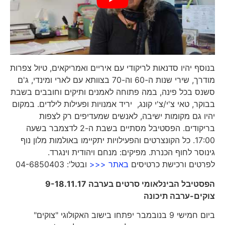
בנוסף יהיו סדנאות לריקודי עם איריים ואמריקאים, טיול צפרות
מודרך, שירי שנות ה-60 וה-70 בצוותא עם לארי ומינדי, ג'ם
סשנס בכל פינה, במה פתוחה לאמנים ותיקים וחובבים בשבת
בבוקר, טאי צ'י/צ'י קונג, יריד אמנויות ופעילות לילדים. במקום
יהיו גם מקומות ישיבה, לאנשים שמעדיפים רק לצפות
בריקודים. הפסטיבל מסתיים בשבת ה-2 לדצמבר בשעה
17:00. כל הקונצרטים והפעילויות יתקיימו באולמות מלון נוף
גינוסר לחוף הכנרת. מפיקים: מנחם ויהודית וינגרד.
לפרטים ורכישת כרטיסים
באתר <<<
ובטל': 04-6850403
הפסטיבל הבינלאומי סרטים בערבה 9-18.11.17
צוקים-ערבה תיכונה
ביום חמישי 9 בנובמבר יפתחו בישוב האקולוגי "צוקים"