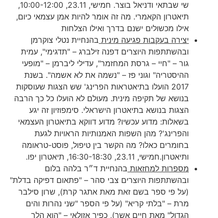
שי שבתאי ודניאל בוצר. חמישי, 23.11, 10:00-12:00,
תיאטרון הקאמרי. מה זה אומר להיות אמן עצמאי כיום,
אילו מכשולים ישנם בדרך ואילו הצלחות
יצירה בעקבות פגיעה מינית
בהנחיית נטלי צוקרמן
ובהשתתפות היוצרים דפנה זילברג – "תדגימי", עמית
גור – "חיי – גרסת המחזמר", עדילי ליברמן – "מופעי
ההיסטריה" וגוני פז – "נשמה את לא אשמה". בשנת
2017 הועלו בתיאטראות הפרינג' שש הצגות שעוסקות
בנושא של תקיפה מינית. מעולם לא הועלו כל כך הרבה
הצגות בנושא בתיאטרון הישראלי. סימפוזיון זה יגע
בשאלות: מדוע עכשיו? מדוע דווקא בתיאטרון העצמאי
והפרינג'? מהן השפות האמנותיות הראויות לגעת
בחומרים כאלו? מה הקשר בין טיפול, פוסט-טראומה
ותיאטרון.חמישי, 23.11, 16:30-18:30, תיאטרון יפו.
מספרות למחזאות
בהנחיית ד״ר בלהה בלום
ובהשתתפות היוצרים צבי סהר – "פתאום דפיקה בדלת"
(על פי ספר בשם זאת מאת אתגר קרת), שרון סילבר
מרת – "בלתי קריא" (על פי הספר "שני נהרות והים
הגדול" מאת חיים אשר), כפיר אזולאי – "הוא הלך