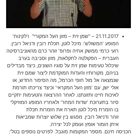
21.11.2017 – "שמן זית – מזון העל המקורי" ו'לקינוח'
המופע 'המשולש': מיכל לוטן, תכלת רובין ודניאל רובין.
רועי כרמי ממשק אחיה ופרופ' זוהר כרם מהאוניברסיטה
העברית – הפקולטה לחקלאות, מזון וסביבה בערב
שיכלול טעימות שמן זית על סוגיו השונים, כיצד מבדילים
בניהם, מקורותיו והעדות המוקדמת ליצור שמם זית
שנמצאה אל מול חופי הכרמל, מה הסיפור החדש, או
אולי ישן, עם 'מזון העל המקראי' וכיצד צריכתו תורמת
לאיכות חיינו ותזונתנו. לאחר ההרצאה והטעימות יתקיים
סיור בתערוכת 'שדות המחר' ולאחריו המופע המוזיקלי
בו הזמרת מיכל לוטן תארח את הזמרות תכלת
זוהר ודניאל רובין. מפגש בין שלוש יוצרות שמביאות
איתן הומור אומץ ועומק לכל יצירה.
הכניסה חינם. מספר המקומות מוגבל. לפרטים נוספים בטל':