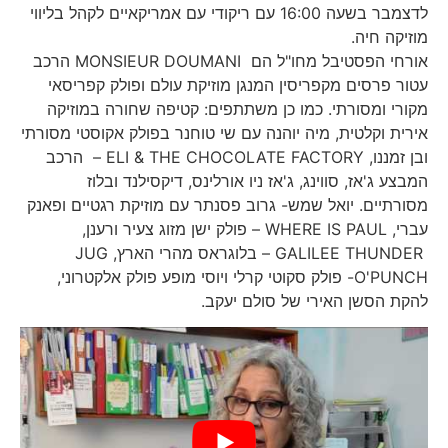
לדצמבר בשעה 16:00 עם ריקודי עם אמריקאיים לקהל בליווי
מוזיקה חיה.
אורחי הפסטיבל מחו"ל הם MONSIEUR DOUMANI הרכב
עטור פרסים מקפריסין המנגן מוזיקת עולם ופולק קפריסאי
מקורי ומסורתי. כמו כן משתתפים: קטיפה שחורה במוזיקה
אירית וקלטית, מיה יוהנה עם שי טוחנר בפולק אקוסטי מסורתי
ובן זמננו, ELI & THE CHOCOLATE FACTORY – הרכב
המבצע ג'אז, סווינג, ג'אז ניו אורלינס, דיקסילנד ובלוז
מסורתיים. יואל שמש- גרוב פסנתר עם מוזיקת רגטיים ופאנק
עברי, WHERE IS PAUL – פולק ישן מזוג צעיר ורענן,
GALILEE THUNDER – בלוגראס מהרי הארץ, JUG
O'PUNCH- פולק סקוטי קרלי ויוסי מופע פולק אלקטרוני,
להקת הסשן האירי של סולם יעקב.