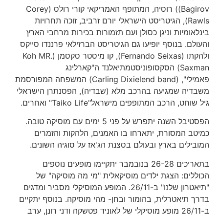
Bagirov)) רוסיה, המתופף האמריקאי קורי רולס (Corey
Rawls), הגיטריסט הישראלי יורם זרביב, זוכה תחרויות
בינלאומיות וניגן כסולן ועם תזמורות בכירות מרחבי הארץ
והעולם. בנוסף יופיעו גם הגיטריסט הברזילאי פרננדו סייקס
ולהקתו (Fernando Seixas), קו מיסטר סקסמן (Koh MR.
Saxman) הסקסופוניסטמתיאלנד ה"קארלינג
פאמילי", (Carling Dixielend band) המשפחה המפורסמת
משבדיה שמגיעה בהרכב מלא (שבדיה), הפסנתרן הישראלי
גיל שוחט, הרכב המתופפים מישראל"Taiko Life" ואחרים.
הפסטיבל השנה יתפרש על פני 5 ימים עם מוסיקה טובה.
כמיטב המסורת, יתארחו בו האמנים, הלהקות והזמרים
המובילים בארץ ובעולם בסצנת הג'אז על סוגיה השונים.
בתאריכים 26-28 בנובמבר יתקיימו מופעים נוספים
הכוללים: הצגת ילדים מוסיקאלית "מי מה מוסיקה" של
"תיאטרון שלנו" ב-26/11. המופע המוסיקלי מסביר ומדגים
בדרך תיאטרלית, בהומור ובחן- מהי מוסיקה. בנוסף יתקיים
ב-26/11 מופע מוסיקלי של לאוניד פטשקה ודני רונן, ערב