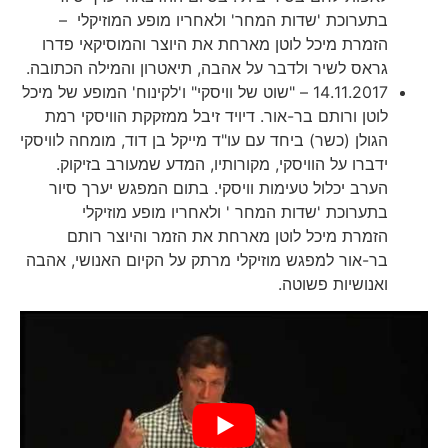
בתערוכת 'שדות המחר' ולאחריו מופע המוזיקלי –
הזמרת מיכל לוטן מארחת את היוצר והמוסיקאי פדרו
גראס לשיר ולדבר על אהבה, תיאטרון והמילה הכתובה.
14.11.2017 – "שוט של וויסקי" ו'לקינוח' המופע של מיכל
לוטן ורותם בר-אור. דיויד זיבל ממזקקת הוויסקי רמת
הגולן (כשר) ביחד עם עו"ד מייקל בן דוד, מומחה לוויסקי
ידברו על הוויסקי, מקורותיו, המדע שמעורב בזיקוק.
הערב יכלול טעימות וויסקי. בתום המפגש יערך סיור
בתערוכת 'שדות המחר ' ולאחריו מופע מוזיקלי
הזמרת מיכל לוטן מארחת את הזמר והיוצר רותם
בר-אור למפגש מוזיקלי מרתק על הקיום האנושי, אהבה
ואנושיות פשוטה.