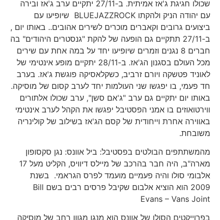
שכולו חגיגת ג'אז אמיתית. ב-27/11 יתקיים ערב ג'אז ובירה
עם יהודה הניק ולהקתו BLUEJAZZROCK שיופיעו עם
ביצועים גרובים וקאברים מוכרים לשירים אהובים.. באותו יום ,
ב-27/11 תתקיים גם הופעה של להקת "גנסטרים היהודים" בה
חברים 8 נגנים וזמרים שיופיעו יחד על במה אחת עם שירים
מכל העולם בסגנון הג'אז. ב-28/11 יתקיים מופע אינטימי של
לאוניד פטשקה ויורם זרביב, כשקלאסיקה פוגשת ג'אז. בערב
חד פעמי, בו יפגשו שני העולמות יחד לערב קסום של מוסיקה.
באותו יום יתקיים גם ערב "ג'אם סשן", ערב שכולו אלתורים
ווירטואוזים בו אמני הפסטיבל יפגשו את הקהל לערב אינטימי
באווירה אחרת וייחודית של קסם הג'אז בשילוב של קולינריה
משובחת.
מהמשתתפים הבולטים בפסטיבל: ביל אוונס: נגן סקסופון
מארה"ב, היה חבר בהרכב של מיילס דיוויס, הקליט מעל 17
אלבומי סולו והיה פעמיים מועמד לפרס הגראמי. בשנת
2009 הוא הוציא אלבום שקיבל פרסים רבים בשם Bill
Evans – Vans Joint
בפרוייקטים הסולו של אוונס הוא מנגן מגוון רחב של מוסיקה