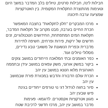
חבילות לינה, חבילות סרטים, טיולים בלב המדבר במשך היום
וטעימות מהתוצרת החקלאית המקומית. בין האטרקציות
שמציעה ערבה תיכונה:
מרכז המבקרים "חלון לחקלאות" בחצבה המאפשר
הכרת החיים בערבה, מבט מקרוב על חקלאות המדבר,
חקלאות המים המתפתחת, החידושים הטכנולוגיים, זנים
חדשים של ירקות, פירות ופרחים, חשיפה לתיירות
מדברית וכפרית הנשענת על משאבי טבע נדירים,
מסלולי טיולים ועוד.
כפר האומנים ובתי המלאכה הייחודים במושב צוקים
ביקור במשק אורגני, משק עפאים במושב עידן ובחממה
האורגנית מלוא הטנא במושב עין יהב
הכרת עולם הדבורה והדבש במכוורת פורת שבמושב
עין יהב
סיור בחווה לגידול דגי נוי טורפים ייחודיים בגינת
פיש שבעין יהב
מגוון אטרקציות אקסטרים. לדוגמא- פעימות
מדבר במושב עין יהב, מרכז חדשני לרכיבת שטח