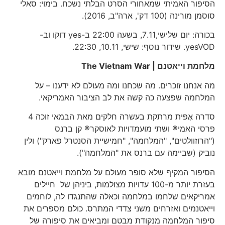
הסיפור האמיתי שמאחורי הסרט הבלתי נשכח. בימוי: סאלי
סוסמן מורינה (100 דק', ארה"ב, 2016).
בכורה: יום שלישי,7.11, בשעה 22:00 ב-yes דוקו וב-
yesVOD. שידור נוסף: שישי, 10.11, 22:30.
מלחמת וייאטנם |
The Vietnam War
מה אנחנו זוכרים. מה שכחנו ומה מעולם לא ידענו – על
המלחמה שפצעה כה קשה את לב הציבור האמריקאי.
סדרה אֶפּית מרתקת בעשרה חלקים מאת הבמאי זוכה 4
פרסי האמי® ושתי מועמדויות לאוסקר® קן ברנס
("הרוזוולטים", "המלחמה", "חמישיית הסנטרל פארק") ולין
נוביק (שביימה עם ברנס את "המלחמה").
הסיפור המקיף שלא סופר מעולם על מלחמת וייאטנם מובא
בעזרת יותר מ-100 עדויות מצולמות, ביניהן של חיילים
אמריקאים שלחמו במלחמה וכאלה שהתנגדו לה, לוחמים
וייאטנמים ואזרחים משני צדדי המתרס. כולם מספרים את
סיפור המלחמה מנקודת מבטם ומביאים את סיפורה של