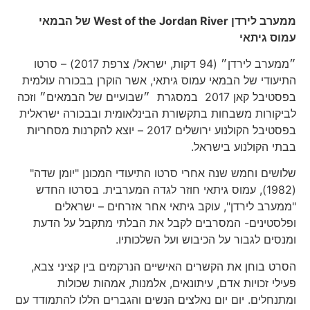
ממערב לירדן
West of the Jordan River
של הבמאי
עמוס גיתאי
״ממערב לירדן״ (94 דקות, ישראל/ צרפת 2017) – סרטו
התיעודי של הבמאי עמוס גיתאי, אשר הוקרן בבכורה עולמית
בפסטיבל קאן 2017 במסגרת ״שבועיים של הבמאים״ וזכה
לביקורות משבחות בתקשורת הבינלאומית ובבכורה ישראלית
בפסטיבל הקולנוע ירושלים 2017 – יוצא להקרנות מסחריות
בבתי הקולנוע בישראל.
שלושים וחמש שנה אחרי סרטו התיעודי המכונן "יומן שדה"
(1982), עמוס גיתאי חוזר לגדה המערבית. בסרטו החדש
"ממערב לירדן", עוקב גיתאי אחר אזרחים – ישראלים
ופלסטינים- המסרבים לקבל את הבלתי מתקבל על הדעת
ומנסים לגבור על הכיבוש ועל השלכותיו.
הסרט בוחן את הקשרים האישיים הנרקמים בין קציני צבא,
פעילי זכויות אדם, עיתונאים, אלמנות, אמהות שכולות
ומתנחלים. יום יום נאלצים הנשים והגברים הללו להתמודד עם