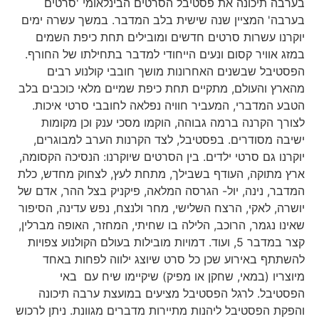
בערבה תיכונה את פסטיבל הסרטים הבינלאומי 'סרטים
בערבה' המציין שנה שישית בלב המדבר. במשך עשרה ימים
יוקרנו עשרות סרטים חדשים ומובילים תחת כיפת השמים
במזג אוויר קסום ונעים הייחודי למדבר בתחילתו של החורף.
הפסטיבל שבשנים האחרונות מושך חובבי קולנוע רבים
מהארץ והעולם, מתקיים תחת כיפת שמיים מלאי כוכבים בלב
הטבע המדברי, המעביר חוויה נפלאה לחובבי סרטי איכות.
לצורך הקרנה ברמה גבוהה, הוקמו מסכי ענק וכן מקומות
ישיבה מסודרים. בפסטיבל, לצד הקרנות הערב למבוגרים,
יוקרנו גם סרטי ילדים. בין הסרטים שיוקרנו: הנסיכה הקסומה,
ארץ מתוקה, העודף בשבילך, מתחת לעץ, לצחוק מחדש, כלת
המדבר, נינה, יול- הגרסה המלאה, פיקניק בצל ההר, אדם של
יושרה, לאקי, הרצח השלישי, מחר ולנצח, נפש עדינה, הסיפור
שאינו נגמר, הרוכב, הלילה בו שחיתי, המחזר, האופה מברלין,
קצר במדבר 5, ועוד. דמויות מובילות בעולם הקולנוע צפויות
להשתתף באירוע שכן כל סרט שיוצג ילווה לפחות באחד
מיוצריו (במאי, שחקן או מפיק) שיקיימו שיח עם באי
הפסטיבל. לרגל הפסטיבל מציעים במועצת ערבה תיכונה
והפקת הפסטיבל ליהנות מתיירות מדברים מגוונת. ניתן לרכוש