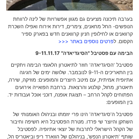
בערבה תיכונה מציעים גם מגוון אפשרויות של לינה לרווחת
הנופשים- החל מחאנים, צימרים, דירות אירוח ואפילו השכרת
קרוואנים או לחילופין חניון קרוואנים חדש בפארק ספיר
הקסום. ל
פרטים נוספים באתר <<<
הבימה עם פסטיבל "הסיגדיאדה" 9-11.11.17
פסטיבל 'הסיגדיאדה' חוזר לתיאטרון הלאומי הבימה ויתקיים
בין התאריכים ה-9-11 לנובמבר. שלושה ימים של חגיגה
אתיופית אמיתית, עם מיטב היוצרים והמופעים: מוזיקה, שירה,
תיאטרון, מחול, קולנוע והרצאות. ברחבת הפואייה אירועים
הפתוחים לקהל הרחב – תצוגת אופנה, דוכני אוכל ועבודות יד.
בין המופעים:
פסטיבל ה'סיגדיאדה' הינו פרי יוזמתו ובניהולו האומנותי של
השחקן והיוצר שי פרדו. מטרת הפסטיבל היא חשיפה וחיבור
של הקהל הישראלי לתרבות של יוצאי אתיופיה. לפסטיבל
שותף 'תיאטרון הנפש', בניהולם של הווארד ריפ וביאטריס הל,