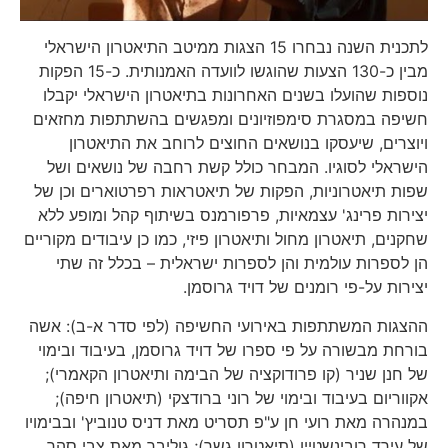
לתכנית השנה נבחרו 15 הצגות ממיטב התיאטרון הישראלי
מבין כ-130 הצעות שהוגשו לוועדה האמנותית. כ-15 הפקות
נוספות שהועלו בשנים האחרונות בתיאטרון הישראלי יקבלו
חשיפה במסגרת סימפוזיונים ומפגשים בהשתתפות מחזאים
ויוצרים, שיעסקו בנושאים החוצים לרוחב את התיאטרון
הישראלי לסוגיו. המבחר כולל קשת רחבה של נושאים ושל
שפות תיאטרוניות, הפקות של תיאטראות רפרטוארים וכן של
יצירות פרינג' עצמאיות, פרפורמנס בשיתוף קהל ומופע ללא
שחקנים, תיאטרון מחול ותיאטרון פיזי, כמו כן עיבודים מקוריים
הן לספרות עולמית והן לספרות ישראלית – בכלל זה שתי
יצירות על-פי רומנים של דויד גרוסמן.
ההצגות המשתתפות באירועי החשיפה (לפי סדר א-ב): אשה
בורחת מבשורה על פי ספרו של דויד גרוסמן, בעיבוד ובימוי
של חנן שניר (קו פרודוקציה של הבימה ותיאטרון הקאמרי);
אקווריום בעיבוד ובימוי של רוני ברודצקי (תיאטרון חיפה);
במנהרה מאת רועי חן ע"פ תסריט מאת דניס טנוביץ' ובבימויו
של עירד רובינשטיין (תיאטרון גשר); גוליבר מאת צבי סהר