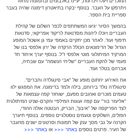
המוכרים ויעלו זיכרונות, יעיינו באלבומים ובתמונות מחזור
ויתרפקו על העבר. בנוסף יבקרו בתיאטרון דימונה שהיה בעבר
ספריית בית הספר.
בהמשך הסיור יגיעו המשתתפים לכפר השלום של קהילת
העבריים ויוכלו ליהנות מסדנאות לריקוד אפריקאי, סדנאות
תיפוף ועוד. לאחר מכן יתקיים באמפי עמי גן אשכול המופע
הגדול של הדימונאים הכולל הרקדה של ירון אלפסי בנו של
המרקיד המיתולוגי מוטי אלפסי ז"ל. בנוסף יערך איחוד חד
פעמי של להקת העבריים "שליחי הנשמה" עם שבחיה,
אברהם בטלר ועוד.
את האירוע יחתום מופע של "אבי סינגולדה וחברים".
סינגולדה נולד בירוחם, בילה ולמד בדימונה. את המפגש ילוו
טעמים מוכרים ואהובים מפעם, ישוחזר קפה עצמאות של
"אליעזר בור" עם קפה ועוגות המילפיי והקרם-שניט המיתולגית
לצד הפריקסה של "איבון", הבריק, הבטטה אולה ההודי,
הפולים, השלוקים וטעמים נוסטלגיים נוספים. בנוסף תיערך
הקרנה על גבי מסך ענק של תמונות וסרטונים ישנים מהעבר
של העיר. פרטים נוספים
באתר <<<
או
באתר <<<