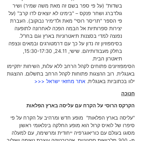
בשדות" (על פי ספר בשם זה מאת משה שמיר) ושיר
גולדברג ושחר פנקס – "בימינו לא יוצאים לדו קרב" (על
פי הספר "תריסר רוסי" מאת ולדימיר נבוקוב). העברת
יצירות ספרותיות אל הבמה הפכה לאחרונה לתופעה
נפוצה למדי בסצנות תיאטרוניות בארץ וגם בחו"ל.
בסימפוזיון זה נדון על כך עם דרמטורגים ובמאים ונצפה
בחלק מעבודותיהם. שישי, 24.11, 15:30-17:30,
תיאטרון הבית.
הסימפוזיונים פתוחים לקהל הרחב ללא עלות, השיחות יתקיימו
באנגלית. רוב ההצגות פתוחות לקהל הרחב בתשלום. ההצגות
ילוו בכתוביות באנגלית.
אתר מחזאי ישראל <<<
חנוכה
הקרקס הרוסי על הקרח עם עליסה בארץ הפלאות
"עליסה בארץ הפלאות" מופע חדש ומרהיב על הקרח על פי
סיפרו של לואיס קרול הוא מופע החלקה בינלאומי ראשון
מסוגו בעולם עם כוריאוגרפיה ייחודית ומרשימה, עם למעלה
מ- 300 תלבושות ססגוניות, אקרובטיקה עוצרת נשימה ושילוב