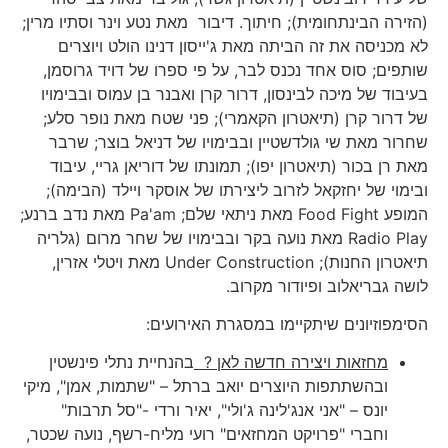
(הזירה הבינתחומית); חיתוך. דיבור מאת נטע וינר וסתיו מרין;
לא מכניסה את זה הביתה מאת ג'ייסון דנינו הולט ויוצרים
שותפים; סוס אחד נכנס לבר, על פי ספרו של דויד גרוסמן,
בעיבוד של מיכה לבינסון, דרור קרן ואבנר בן עמוס ובבימויו
של דרור קרן (תיאטרון הקאמרי); פני שטח מאת נופר סלע;
שחרור מאת שי גולדשטיין ובבימויו של דניאל בוצר; שרבר
מאת רן בכור (תיאטרון יפו); תמונתו של דוריאן גריי, עיבוד
ובימוי של יחזקאל לזרוב ליצירתו של אוסקר ויילד (הבימה);
המופע Food Fight מאת ניתאי שלם; Pa'am מאת נדב ברנע;
Radio Play מאת נועה בקר ובבימויו של שחר מרום (גלריה
תיאטרון החנות); Under Construction מאת ויטלי אזרין,
לושה גבריאלוב ופיודור מקרוב.
הסימפוזיונים שיתקיימו במסגרת האירועים:
מחזאות ויצירה חדשה לאן ?
בהנחיית נתלי פינשטין
ובהשתתפות היוצרים יואב ברתל – "שתמות, אמן", מיקי
יונס – "אני אנג'לינה ג'ולי", יאיר ורדי -"סל תרבות"
וחברי "פרויקט המחזאים" רועי מליח-רשף, נועה שכטר,