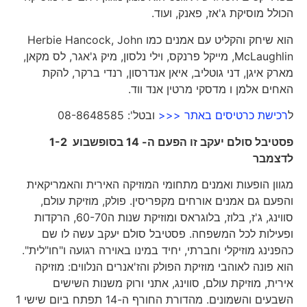
הכולל מוסיקת ג'אז, פאנק, ועוד.
הוא שיחק והקליט עם אמנים כמו Herbie Hancock, John
McLaughlin, מייקל פרנקס, וילי נלסון, מיק ג'אגר, לס מקאן,
מארק איגן, דני גוטליב, איאן אנדרסון, רנדי ברקר, להקת
האחים אלמן ו מדסקי מרטין אנד ווד.
ל
רכישת כרטיסים באתר <<<
ובטל': 08-8648585
פסטיבל סולם יעקב זו הפעם ה- 14 בסופשבוע 1-2
לדצמבר
מגוון הופעות ואמנים מתחומי המוזיקה האירית והאמריקאית
והפעם גם אמנים אורחים מקפריסין. פולק, מוזיקת עולם,
סווינג, ג'ז, בלוז, בלוגראס ומוזיקת שנות ה60-70, הרקדות
ופעילות לכל המשפחה. פסטיבל סולם יעקב עשה לו שם
כהפנינג מוזיקלי וחברתי, יחיד במינו באוירה רגועה ו"חו"לית".
הוא פונה לאוהבי מוזיקת הפולק והז'אנרים הנלווים: מוזיקה
אירית, מוזיקת עולם, סווינג, אתני ורוק משנות השישים
השבעים והשמונים. מהדורת החורף ה-14 תפתח ביום שישי 1