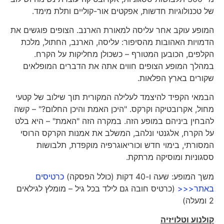
של טכנולוגיות חדשות, אפקטים אור-קוליים ותלת מימד.
המופע עוקב אחר עליסה למאורת הארנב. הצופים פוגשים את
הדמויות האהובות מהסיפור: עליסה, הארנב, החתול, מלכת
הקלפים, הכובען המטורף – כשכולן מחליקות על הקרח.
במהלך המופע הצופים חווים אתה את הדברים המופלאים
שקורים בארץ הפלאות.
הבמאי הקפיד להיצמד לעלילה המקורית תוך שילוב של קטעי
מחול, אקרובטיקה וקרקס. "היכן האמת והיכן החלום?" – קשה
להבחין ביניהם במופע הזה. במקרה הזה "האמת" – היא בלט
על הקרח, אלגנטי ונלהב, המשלב את אמנות הקרקס הרוסי
המסורתי, בימוי חדש וכוריאוגרפיה מוקפדת, תלבושות
ססגוניות ומוסיקה מרתקת.
משך המופע: שעה ו-40 דקות (כולל הפסקה)
כרטיסים
באתר<<<
(כרטיס חובה גם לילד בכל גיל – מומלץ לגילאים
2 ומעלה)
קולנוע וטלויזיה