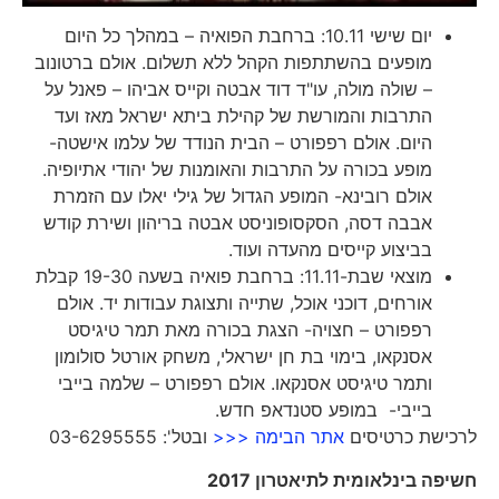
יום שישי 10.11: ברחבת הפואיה – במהלך כל היום
מופעים בהשתתפות הקהל ללא תשלום. אולם ברטונוב
– שולה מולה, עו"ד דוד אבטה וקייס אביהו – פאנל על
התרבות והמורשת של קהילת ביתא ישראל מאז ועד
היום. אולם רפפורט – הבית הנודד של עלמו אישטה-
מופע בכורה על התרבות והאומנות של יהודי אתיופיה.
אולם רובינא- המופע הגדול של גילי יאלו עם הזמרת
אבבה דסה, הסקסופוניסט אבטה בריהון ושירת קודש
בביצוע קייסים מהעדה ועוד.
מוצאי שבת-11.11: ברחבת פואיה בשעה 19-30 קבלת
אורחים, דוכני אוכל, שתייה ותצוגת עבודות יד. אולם
רפפורט – חצויה- הצגת בכורה מאת תמר טיגיסט
אסנקאו, בימוי בת חן ישראלי, משחק אורטל סולומון
ותמר טיגיסט אסנקאו. אולם רפפורט – שלמה בייבי
בייבי- במופע סטנדאפ חדש.
לרכישת כרטיסים
אתר הבימה <<<
ובטל': 03-6295555
חשיפה בינלאומית לתיאטרון 2017