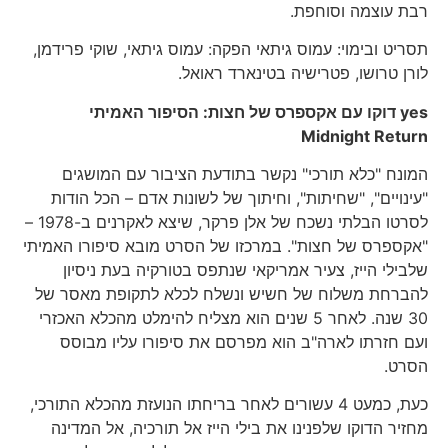
רבת עוצמה וסוחפת.
תסריט ובימוי: עמוס גיתאי הפקה: עמוס גיתאי, שוקי פרידמן,
לורן טרושו, פטרישיה בטינארד ראואל.
yes
דוקו עם אקספרס של חצות: הסיפור האמיתי
Midnight Return
המונח "כלא תורכי" נקשר בתודעת הציבור עם המושגים
"עינויים", "שחיתות", וחיתוך של לשונות אדם – הכל הודות
לסרטו הבלתי נשכח של אלן פרקר, שיצא לאקרנים ב-1978 –
"אקספרס של חצות". במרכזו של הסרט מובא סיפורו האמיתי
שלבילי הייז, צעיר אמריקאי שנתפס בטורקיה בעת ניסיון
להברחת משלוח של חשיש ונשלח לכלא לתקופת מאסר של
30 שנה. לאחר 5 שנים הוא מצליח להימלט מהכלא האכזרי
ועם חזרתו לארה"ב הוא מפרסם את סיפורו עליו מבוסס
הסרט.
כעת, כמעט 4 עשורים לאחר בריחתו הנועזת מהכלא התורכי,
מחזיר הדוקו שלפנינו את בילי הייז אל תורכיה, אל המדינה