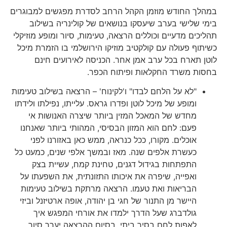
במהלך החודש מוזמן הקהל הרחב לסדרת מפגשים למבוגרים
בימי שלישי בערב שיעסקו בנושאים של קולינריה בשילוב
תהליכים מדעיים וכוללים הרצאה, טעימות, סיור ומופע מוזיקלי
כשיתוף פעולה עם קולקטיב מוזיקו הירושלמי בו הזמרת מיכל
לוטן תארח בכל ערב אמן אחר. הכניסה לאירועים חינם
בחסות משרד החקלאות ופיתוח הכפר.
"לא על הלחם לבדו" ו'לקינוח' – הרצאה בשילוב טעימות
ומופע של מיכל לוטן ופדרו גראס. עלייתו, נפילתו ולידתו
מחדש של המאכל המזין ביותר שיצרה האנושות אי
פעם: לחם הוא המזון הבסיסי, המהותי ביותר שאנחנו
אוכלים. מקורו, ככל כנראה, ממש כאן באזורנו לפני
כעשרת אלפים שנה. מאז ובמשך אלפי שנים, כמעט כל
התפתחות בגידול דגנים, טחינת קמח, עשיית בצק
ואפייה, שיפרה את איכותו התזונתית, את השפעתו על
הבריאות ואת טעמו. הרצאה מרתקת בשילוב טעימות
היישר מן התנור של חגי בן יהודה, אופה ארטיזנל וביזי
גולדברג שעל הדרך ילמדו את אורחי המפגש איך
לאפות לחם בסיר ביתי. בסיום ההרצאה יערך סיור