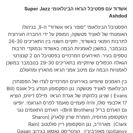
אשדוד עם פסטיבל הג'אז הבינלאומי
Super Jazz
Ashdod
הפסטיבל הבינלאומי "סופר ג'אז אשדוד" ה-9, בניהולו
האומנותי של לאוניד פטשקה, המופק על ידי החברה העירונית
לתרבות הפנאי באשדוד, יתקיים השנה בין התאריכים 26-30
בנובמבר, במשכן לאומניות הבמה באשדוד ובמוקדי תרבות
נוספים בעיר. האירועים המרכזיים בפסטיבל הם 2 קונצרטי
הגאלה הכפולים שיתקיימו בתאריכים 29-30 בנובמבר במשכן
לאמנויות הבמה עם מיטב אמני הג'אז מהארץ ומהעולם.
בין האמנים שיופיעו באירועים המרכזיים לצדו של הפסנתרן
הבינלאומי לאוניד פטשקה: נגן הסקסופון הנודע ביל אוונס (Bill
Evans ) שניגן בלהקתו של אגדת הג'אז מיילס דיוויס, הוציא
17 אלבומי סולו, והיה פעמיים מועמד לפרס הגראמי. יופיעו
גם האחים בריל (Brill Brothers)– האחים התאומים נגני
הסקסופון מרוסיה, הזמרת שרון קלארק (Sharon
Clark) מארה"ב, נגן הסקסופון ריין סולטנוב (Rain
soltanov) מאזרביג'ין, הגיטריסט גאסאן בגירוב Gasan