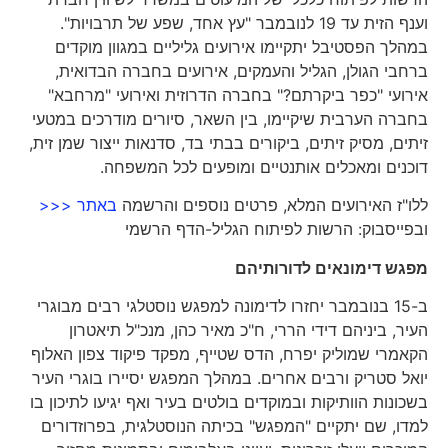
וענף הזית עד 19 לנובמבר "עץ אחד, שפע של תרבויות".
במהלך הפסטיבל יתקיימו אירועים גליליים במגוון מוקדים
ברחבי הגולן, הגליל והעמקים, אירועים בחברה הבדואית,
אירועי "כפר ביקרתם?" בחברה הדרוזית ואירועי "מרחבא"
בחברה הערבית שיקיימו, בין השאר, סיורים מודרכים במטעי
זיתים, מסיק זיתים, ביקורים בבתי בד, סדנאות ייצור שמן זית,
דוכנים ומאכלים אותנטיים ומופעים לכל המשפחה.
ללו"ז האירועים המלא, פרטים נוספים והרשמה
באתר <<<
ובפייסבוק: הרשות לפיתוח הגליל-הדף הרשמי
מפגש דימונאים לדורותיהם
ב-15 בנובמבר יחזרו לדימונה למפגש נוסטלגי רבים מבוגרי
העיר, ביניהם דידי הררי, ח"כ מאיר כהן, מנכ"ל תיאטרון
הקאמרי שמוליק יפרח, הדס שטייף, מפקד פיקוד צפון האלוף
יואל סטריק ורבים אחרים. במהלך המפגש יסיירו בוגרי העיר
בשכונות הוותיקות ובמוקדים בולטים בעיר ואף יגיעו לתיכון בו
למדו, שם יתקיים "המפגש" בכיתה הנוסטלגית, בפרוזדורים