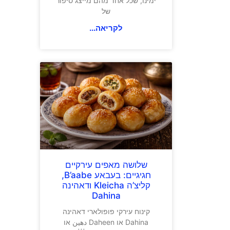
ימינו, שכל אחד מהם מייצג סיפור
של
לקריאה...
שלושה מאפים עירקיים
חגיגיים: בעבאע B’aabe,
קליצ’ה Kleicha ודאהינה
Dahina
קינוח עירקי פופולארי דאהינה
Dahina או Daheen دهين או