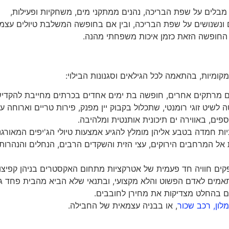
מבלים על שפת הבריכה, נהנים ממתקני מים, משחקיות ופעילות,
ם ונשנושים על שפת הבריכה, ובין אם בחופשה המשלבת טיולים עצמ
החופשה הזאת כזמן איכות משפחתי מהנה.
מיות, בהתאמה לכל הגילאים וסגנונות הבילוי:
יים מרתקים אחרים, חופשה בת ימים אחדים בכרתים מחייבת להקדי
לשיט זוגי רומנטי, שתכלול בקבוק יין מפנק, פירות טריים וארוחה ע
פים, באווירה ים תיכונית אותנטית ומלהיבה.
כיות חמדה בטבע אליהן מומלץ להגיע אמצעות טיולי הג'יפים המאורגנ
את אל המרחבים הירוקים, עצי הזית והשקדים הרבים, הנחלים והנהרות
פקים חוויה חד פעמית של אטרקציות מתחום האקסטרים בניהן קפיצו
 מותאמים לאדם הפשוט והלא מקצועי, ובתנאי שלא הביא מהבית פחד 
לם בהחלט מצדיקות את מחירן לחובבים.
לון, רכב שכור
, או בבניה עצמאית של החבילה.