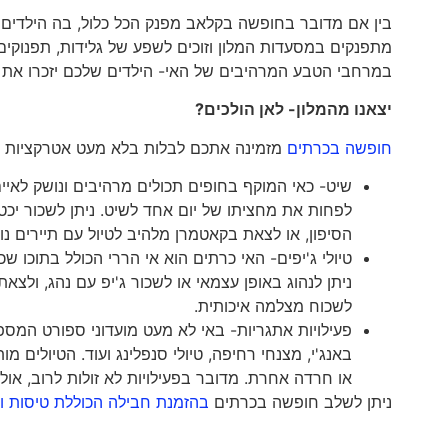
בין אם מדובר בחופשה בקלאב מפנק הכל כלול, בה הילדים 
מתפנקים במסעדות המלון וזוכים לשפע של גלידות, תפנוקי
במרחבי הטבע המרהיבים של האי- הילדים שלכם יזכרו את 
יצאנו מהמלון- לאן הולכים?
חופשה בכרתים
מזמינה אתכם לבלות בלא מעט אטרקציות מקו
שיט- כאי המוקף בחופים תכולים מרהיבים ונושק לא
לפחות את מחציתו של יום אחד לשיט. ניתן לשכור יכטה 
הסיפון, או לצאת בקאטמרן מלהיב לטיול עם תיירים נוס
טיולי ג'יפים- האי כרתים הוא אי הררי הכולל בתוכו ש
ניתן לנהוג באופן עצמאי או לשכור ג'יפ עם נהג, ולצ
לשכוח מצלמה איכותית.
פעילויות אתגריות- באי לא מעט מועדוני ספורט המס
באנג'י, מצנחי רחיפה, טיולי סנפלינג ועוד. הטיולים
או חרדה אחרת. מדובר בפעילויות לא זולות לרוב, או
ניתן לשלב חופשה בכרתים
בהזמנת חבילה הכוללת טיסות ומ