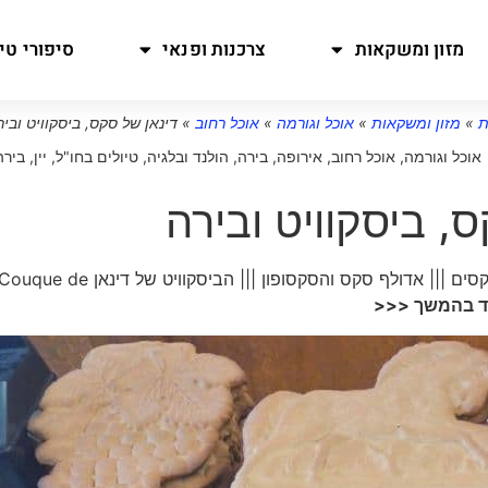
מזון ומשקאות
צרכנות ופנאי
סיפורי טיו
ת
»
מזון ומשקאות
»
אוכל וגורמה
»
אוכל רחוב
»
דינאן של סקס, ביסקוויט ובי
אוכל וגורמה
,
אוכל רחוב
,
אירופה
,
בירה
,
הולנד ובלגיה
,
טיולים בחו"ל
,
יין, ביר
, ביסקוויט ובירה
דינאן, בלגיה פנינת חן מפתיעה |||מבצר על גדת נהר ונוף מקסים ||| אדולף סקס והסקסופון ||| הביסקוויט של דינאן que de
וד בהמשך <<<