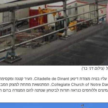
(צילום דני בר)
העיירה דינאן, שוכנת על גדת נהר מז Meuse ומתחת למצוק עליו בנויה מצודת דינאן Citadelle de Dinant. העיר קטנה ומקס
כאשר תיירים רבים נוהגים לבקר בקתדרלה Collegiate Church of Notre Dame de Dinant. המתנשאת מתחת למצו
מיצים וללוחמים כנראה תודות לביטחון שנתנה להם המצודה ברום ה