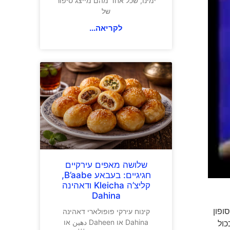
ימינו, שכל אחד מהם מייצג סיפור
של
לקריאה...
שלושה מאפים עירקיים
חגיגיים: בעבאע B’aabe,
קליצ’ה Kleicha ודאהינה
Dahina
ופון
קינוח עירקי פופולארי דאהינה
Dahina או Daheen دهين או
. ככול