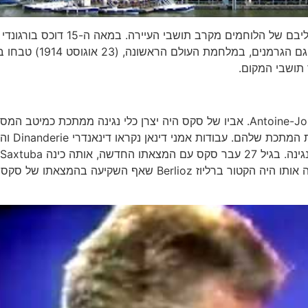
ידוע על 2 מעשי טבח שבוצעו בתושבי דינאן כנקם על אומץ ליבם של הלוחמים מקרב תושבי העיירה. במאה ה-15 דוכס בורגונדי
תושבי המקום.
בשנת 1814 נולד בדינאן אדולף סקס Antoine-Joseph "Adolphe" Sax. אביו של סקס היה יצרן כלי נגינה ממתכת כמיטב
המקומית. עוד בימי הביניים, היו תושבי דינאן ידועים בעבודות המתכת שלהם. עבודות אמני
לפריז ושם חיפש משקיעים לפיתוח הסקסופון. הראשון שגילה אותו היה הקטור ברליוז Berlioz שאף השקיעה בהמצאת