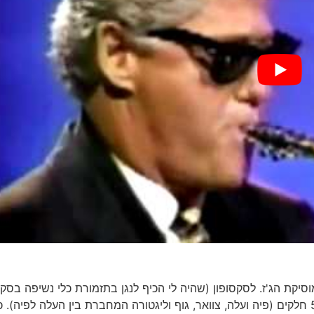
וסיקת הג'ז. לסקסופון (שהיה לי הכיף לנגן בתזמורת כלי נשיפה בסקס
אלט, במשך 3 שנים בנעורי- למורת רוחם של השכנים) יש 5 חלקים (פיה ועלה, צוואר, גוף וליגטורה המחברת בין העלה לפיה)