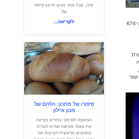
ימינו, שכל אחד מהם מייצג סיפור
של
לקריאה...
השליכו 800 מתושבי דינאן לנהר והעלו את בתי העיר באש וגם הגרמנים, במלחמת העולם הראשונה, (23 אוגוסט 1914) טבחו ב-674
 המסורת
 דינאן נקראו דינאנדרי Dinanderie והיו
מורכבים מנחושת וכסף. סקס הצעיר הכין כבר בגיל 15 כלי נגינה. בגיל 27 עבר סקס עם המצאתו החדשה, אותה כינה Saxtuba,
ו של סקס ועזר
סיפורו של מתכון: הלחם של
מכון איילון
המועצה לשימור אתרים מציעה
את טעמי מורשת שהיא חוברת
מתכונים מראשית הציונות ועד