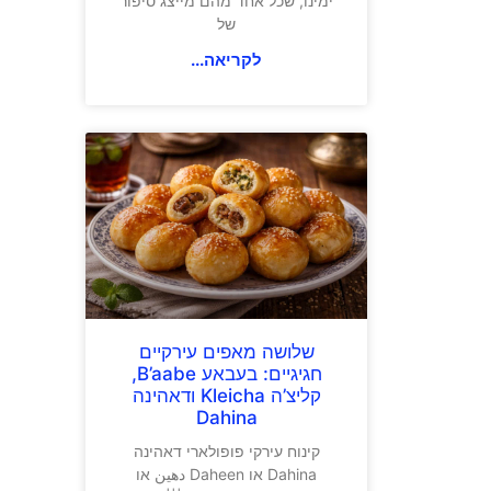
ימינו, שכל אחד מהם מייצג סיפור
של
לקריאה...
שלושה מאפים עירקיים
חגיגיים: בעבאע B’aabe,
קליצ’ה Kleicha ודאהינה
Dahina
קינוח עירקי פופולארי דאהינה
Dahina או Daheen دهين או