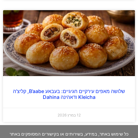
שלושה מאפים עירקיים חגיגיים: בעבאע B’aabe, קליצ’ה
Kleicha ודאהינה Dahina
12 במרץ 2026
כל שימוש באתר, במידע, בשירותים או בקישורים המסופקים באתר