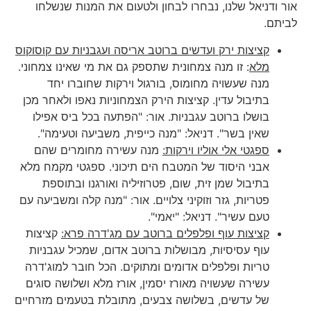
אור ודניאל שלנו, נבחרו לבחון ולטעום את המנות שנשלחו
לביתם.
קציצות ירק ועדשים ברוטב אריסה ועגבניות עם קוסוקוס
מלא
: זו מנה צמחונית שתספק גם את מי שאינו צמחוני.
מנה שעשויה מחומוס, בורגול וירקות שחוברו יחד
בתיבול עדין. קציצות הירק הצמחוניות נאפו ולאחר מכן
בושלו ברוטב עגבניות. אור: "הפתעה בכל ביס אפילו
שאין בשר". דניאל: "מנה כייפית, משביעה וטעימה".
ספגטי אלי אוליו וירקות:
מנה עשירה מחומרים שהם
אבני היסוד של המטבח הים תיכוני. ספגטי מקמח מלא
בתיבול שמן זית, שום, פטרוזיליה ואורגנו ובתוספת
פטריות, גזר וזוקיני צלויים. אור: "מנה קלה ומשביעה עם
טעם עשיר". דניאל: "יאמי".
קציצות עוף ופלפלים ברוטב עם מג'דרה פרא:
קציצות
עוף עסיסיות, מבושלות ברוטב אדום, שמכיל עגבניות
טריות ופלפלים אדומים ומתוקים. הכל חובר למוג'דרה
עשירה שעשויה מאורז יסמין, אורז מלא ושלושה סוגים
של עדשים, בשלושה צבעים, מתובלת בטעמים מזרחיים