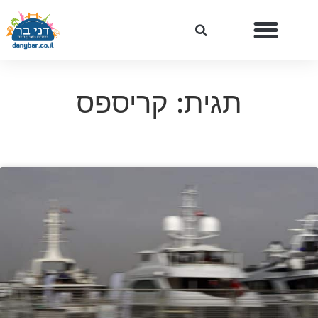
תגית: קריספס